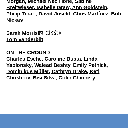
Morgan, Michael Ned Holte, Sabine
Breitwieser, Isabelle Graw, Ann Goldstein,
Philip Tinari, David Joselit, Chus Martínez, Bob
Nickas
Sarah Morris的《北京》
Tom Vanderbilt
ON THE GROUND
Charles Esche, Caroline Busta, Linda
Yablonsky, Walead Beshty, Emily Pethick,
Dominikus Müller, Cathryn Drake, Keti
Chukhrov, Bisi Silva, Colin Chinnery