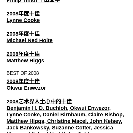
Philip Tinari ｜田霏宇
2008年度十佳
Lynne Cooke
2008年度十佳
Michael Ned Holte
2008年度十佳
Matthew Higgs
BEST OF 2008
2008年度十佳
Okwui Enwezor
2008艺术界人士心中的十佳
Benjamin H. D. Buchloh, Okwui Enwezor,
Lynne Cooke, Daniel Birnbaum, Claire Bishop,
Matthew Higgs, Christine Macel, John Kelsey,
Jack Bankowsky, Suzanne Cotter, Jessica