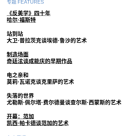
专题 FEATURES
《反美学》四十年
哈尔·福斯特
站到站
大卫·普拉茨克谈埃德·鲁沙的艺术
制造场面
奇廷泫谈成能庆的早期作品
电之亲和
莫莉·瓦诺克谈克里萨的艺术
失落的世界
尤勒斯·佩尔塔·费尔德曼谈查尔斯·西蒙斯的艺术
开幕：范加
凯西·帕卡德谈范加的艺术