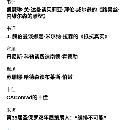
书评
凯瑟琳·关·达曼谈茱莉亚·拜伦-威尔逊的《路易丝·
内维尔森的雕塑》
书评
J. 赫伯曼谈娜嘉·米尔纳-拉森的《抵抗真实》
穹顶
丹尼斯·科勒谈费迪南德·霍德勒
现场
苏珊娜·哈德森谈布莱斯·伯嫩
十佳
CAConrad的十佳
采访
第35届圣保罗双年展策展人：“编排不可能”