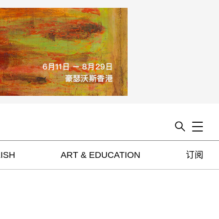
Toggle
ISH
ART & EDUCATION
订阅
artguide
新闻
展评
杂志