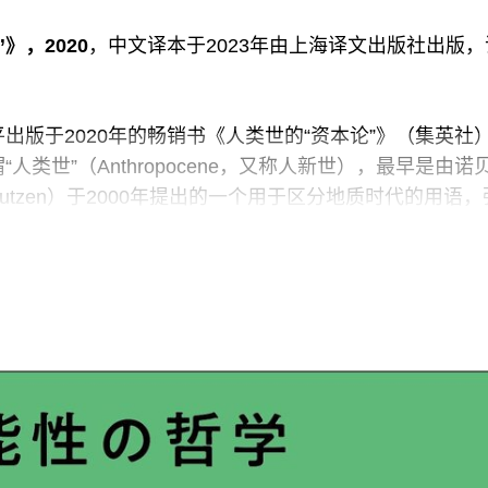
》，2020
，中文译本于2023年由上海译文出版社出版
出版于2020年的畅销书《人类世的“资本论”》（集英社
类世”（Anthropocene，又称人新世），最早是由诺
Crutzen）于2000年提出的一个用于区分地质时代的用语
来的深刻影响。斋藤在书中将“人类世”定义为“资本主义
盾——覆盖地球的时代”。面对“人类世”给生态环境造成
是本书的问题意识。
引了许多数据表明，无论是各国为应对已经发生的环境和
措施，还是各类正在或已经投入使用的绿色新能源，都无
危机和环境危机。斋藤指出，这些绿色环保的意识形态只
生活方式，而无助于解决环境问题；换言之，根本问题从
为导向的资本主义经济制度和由此带来的当代消费社会以及与