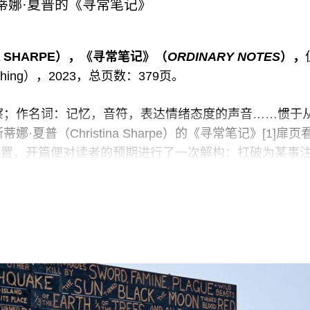
斯蒂娜·夏普的《寻常笔记》
A SHARPE），《寻常笔记》（
ORDINARY NOTES
），
lishing），2023，总页数：379页。
察；作名词：记忆，音符，表达情绪态度的声音……惯于
夏普（Christina Sharpe）的《寻常笔记》[1]扉页
数语并置，开篇便对读者的预期进行了一次解构：打破为某事
一系列留意、观察、发声的过程。248篇以数字编号为
游走于各个地点的笔记，部分源于作者电脑里一份名为《
 Something
）的文件，最终在一年半的时间内集中写就
族记忆，因文学、艺术、电影、建筑空间触发的随想，对
事件的回应编织而成。用夏普的话说，这些笔记收录的是“
人逻辑，但以失败告终的记录；拒绝套用上述逻辑从而同
”（页3）。碎片式的笔记中暗含线索，或层层递进，或
种伴随式的思考状态。