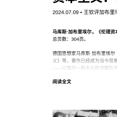
2024.07.09
• 王钦评加布
马库斯·加布里埃尔，《伦理资
总页数：304页。
德国思想家马库斯·加布里埃尔（M
义》等，著作已经成为当今现
——以面向一般大众的书籍形式
经不下五种，而他迄今为止所
阅读全文
度，加布里埃尔选择将自己最
版。在这本同样是面向大众的
藤幸平的立场针锋相对起来，不
类世的资本论》中提出的“反增
替代性方案，而且我们也不需