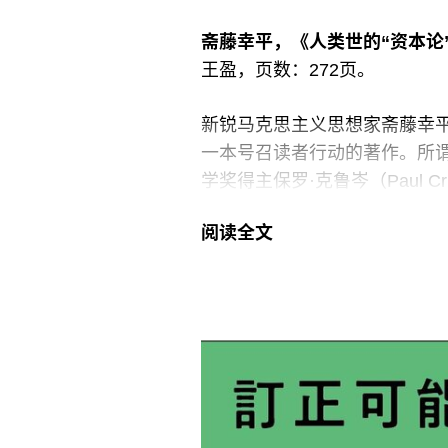
斋藤幸平，《人类世的“资本论”
王盈，页数：272页。
新锐马克思主义思想家斋藤幸平
一本号召读者行动的著作。所谓“人
学奖得主保罗·克鲁岑（Paul 
类为地球的生态系统和地质所带
阅读全文
出的人工制品——也即负担和矛
破坏，我们应该怎么做？这便
在整本书的开头部分，斋藤援
题采取或即将采取的节能减排
根本上解决越来越严重的资源
们继续心安理得地维持目前的
以“发展”、“生产”和“消费”