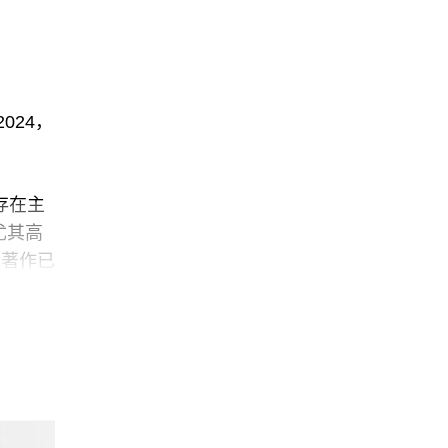
024，
存在主
尤其高
的著作已
关注
日本出
想家斋
销书《人
本主义的
的——