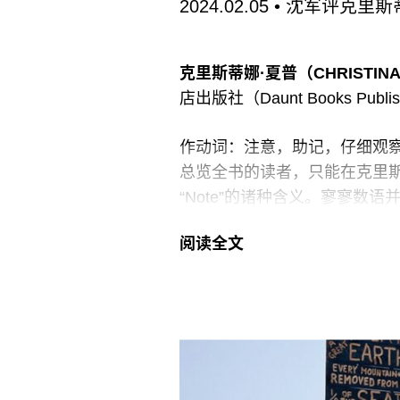
2024.02.05
• 沈军评克里
克里斯蒂娜·夏普（CHRISTIN
店出版社（Daunt Books Pub
作动词：注意，助记，仔细观
总览全书的读者，只能在克里斯蒂娜·
“Note”的诸种含义。寥寥
前设，把记忆与声音相连，引向
阅读全文
缺失写作时间、随作者的脚步
而作的笔记》（
Notes Towards
书共计八个章节，由个人和家
间接参与的文化、政治与社会
反黑人的声音；尝试去除反黑
化、非人化或再人化黑人的笔记
应，偶有推翻前设，像极了一