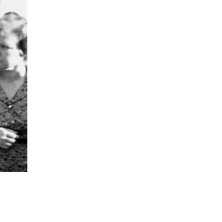
个矛盾措
源的破
受制于任