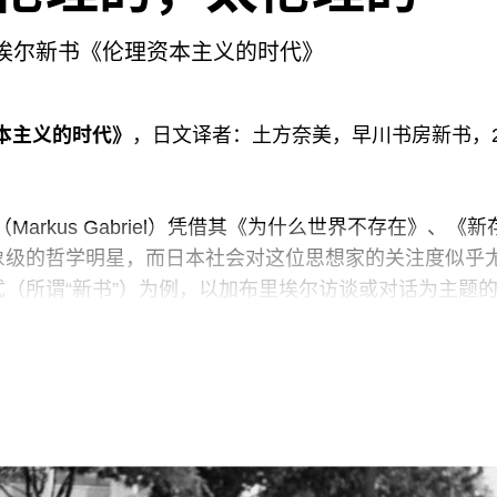
里埃尔新书《伦理资本主义的时代》
本主义的时代》
，日文译者：土方奈美，早川书房新书，2
arkus Gabriel）凭借其《为什么世界不存在》、《新
象级的哲学明星，而日本社会对这位思想家的关注度似乎
（所谓“新书”）为例，以加布里埃尔访谈或对话为主题
出版的学术著作也已大多被译为日文。或许是由于这种高
近的著作《伦理资本主义的时代》首先以日译本的形式在
小册子中，加布里埃尔有意将自己的立场与另一位明星思
仅旗帜鲜明地拒绝“人类世”的说法，也拒绝斋藤在其畅
长”口号。加布里埃尔认为，当下并不存在实际可行的资
要设想什么替代性方案，需要的是——如本书标题所明示