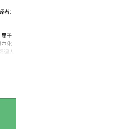
，译者：
）属于
贝尔化
，强调人
所生产
的严重
气候问
助于从
会让人
来都是
之相配