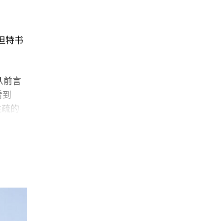
但特书
从前言
看到
注疏的
序、大多
为某事
成书。全
直接或
彻底地
时去人
前后呼