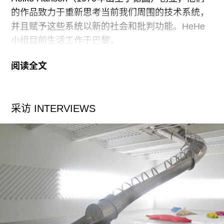
域，我将艺术机构作为空间来应用，通过它来设想
的作品致力于重新思考当前我们周围的技术系统，
国内的社会模式，这里是个教育之地，在此人们可
并且赋予这些系统以新的社会和批判功能。HeHe
以有空间去思考，去思索一个不同的未来。在我的
小组目前生活工作于巴黎。
作品里，教育是学习的过程，学习如何重新将失败
和挫折引导至社会中，失败是一个策略上的因素，
阅读全文
HeHe以其幽默的方式重新发现了我们正在经历的
必须要重新改变其意图和指向。
技术奇迹，从对能量转化、废弃排放、有害污染、
铁路基础设施的意义转化到电子控制系统皆是如
国际移民运动（IM
采访 INTERVIEWS
此。他们诗意地介入了我们这个被技术支配的世界
的界限和意义，从而将个体及其直接面对的城市环
境的现实状况进行了融合。
HeHe为自由艺术家组合，他们将戏剧、工程和设
计带入了自己的艺术实践，并且与众多不同领域和
带有不同兴趣的个人进行合作。他们的作品曾经在
以下地点进行过展览：里昂双年展（2009）、蓬皮
杜中心（2004、2006、2007）、林茨奥地利电子