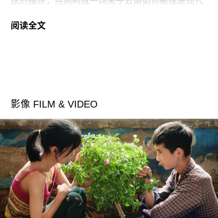
工作。
迭的描述，共同构成一场关于云南如何被推进现代
世界的讨论。基于田野调查以及多年在地经验，艺
阅读全文
术家以行进为手段所做的测量在地质和历史的纵向
层面展开。另一方面，他又以轻盈的姿态，在与石
子的伴随关系中、在不乏情感共鸣的镜头之间横向
编织起诗意。展览将持续至6月20日。
从2019年行走滇越铁路的《致海洋》开始，我逐渐
影像 FILM & VIDEO
梳理出一条与道路系统有关的创作主线。我关注的
是，云南被什么样的道路所定义，以及我应如何来
讨论这些由不同道路所中介的云南旅程对地方的塑
造。
2022年，我创作了《你不要到南方去，你不要到北
方去》。简单来说，就是我从澜沧江打了一壶水，
把它背到了怒江，并且倒了进去。这两条最终奔向
不同大洋的河流，在最近处只有约50公里，贯穿二