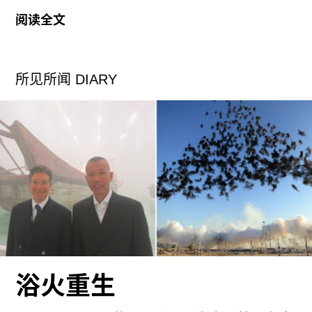
最应和这气氛的大概要算当天下午在唐人当代艺术
阅读全文
中心开幕的王庆松个展“新年好”。进入画廊，人们
发现自己已置身于某三线城市充满山寨感的游乐
场：一条春节“舞龙”时常用的“彩龙”高挂在展厅上
所见所闻 DIARY
方，四周飘荡着花花绿绿的卡通气球；自行车、圣
诞树、军大衣、婴儿床、大白菜、箱子、椅子等各
种日常物品由细线悬着“从天而降”。整个展厅弥漫
着一种故意廉价的喜感。如果没仔细看墙上的文
字，我差点儿错过通往后门处的那个僻静的小展
厅：一辆轮椅正在此处空对着一张挂满各种塑料小
玩意儿的蜘蛛网。上二楼，这里陈列着王庆松此次
展览的摄影作品：废墟、穿中山装的自由女神胸
像、沾满各种垃圾的蜘蛛网、匍匐其上的士兵......
这些充满象征意味的图像似乎更像是为楼下的展览
提供脚注。楼下，唐人的工作人员们正忙着笑眯眯
浴火重生
地派发糖果给客人，他们的存在狠狠地冲淡着展览