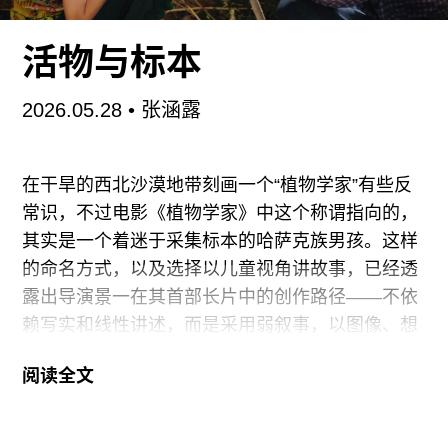
者的道路就是盐马古道。当我沿着这条路用肉身搬
活物与标本
运一壶水时，我所见的那些道路变迁对地方感知的
形塑，直接启发我做了此次展览中的作品之一《叠
2026.05.28
•
张涵露
层与漂砾》（2023-2024）——在这件作品中，我
踢着一块石子，从昆明沿滇缅公路一路行至边境小
城瑞丽。
在干旱的西北沙漠地带刻画一个“植物学家”有些反
常识，不过电影《植物学家》中这个称谓指向的，
当我们试图定义“滇缅公路”时，可以说它是
其实是一个着迷于采集标本的哈萨克族男孩。这样
的命名方式，以及选择以儿童视角讲故事，已经透
露出导演景一在其首部长片中的创作路径——不依
赖写实和线性讲述，而是采用弱叙事，以图像、想
象和隐喻来构建意义。
阅读全文
男孩阿尔辛家乡所在的新疆伊犁州靠近边境河谷
区，有着类似“塞外江南”的气候，湿润，四季分