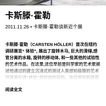
艺术节（2008）、法国圣泰田国际设计双年展
（2006、2010）、卢森堡欧洲文化之都
卡斯滕·霍勒
（2007）、布鲁塞尔Frédéric Desimpel画廊
（2007、2009）和美国圣何塞艺术博物馆
2011.11.26
• 卡斯滕·霍勒谈新近个展
（2008）。
卡斯滕·霍勒（CARSTEN HÖLLER）首次在纽约
在一个规格为80x70x60cm的水罐上，艺术家制作
调研展览“ 体验”, 展出了旋转木马, 巨大的滑梯,感
了一个高度仿真的，带有附属建筑物的工业区。这
官分离的水箱, 旋转的移动体, 和一些其他的试验性
个持续20分钟的作品在核冷却塔、气体景观和原子
的艺术作品。在这里,这位早前是科学家的艺术家阐
蘑菇云之间紧密地循环。
述他通过的建立沉浸式的测试人类感知极限的艺术
环境来引诱"疯狂"的状态的目的。这位常驻斯德哥
从冷却塔排放出来的气体发着绿光慢慢升腾，并且
尔摩的艺术家占领了整个新博物馆（NEW
在发电站上
阅读全文
MUSEUM）, 展览将持续到2012年1月15日。
难道滑梯是儿童的专属?我真不这样认为, 而且我搞