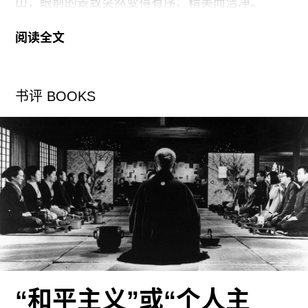
山，眼前的景致突然变得有序、精美而洁净。
阅读全文
还不到消夏的季节，社区很多店铺依然在冬休，中
心草坪上的土地正被挖掘机翻开和填补。层叠的建
筑后方，金山岭长城沿着山脊挺立，爽阔起伏。对
书评 BOOKS
像我这样久居城市且首次造访的人来说，这种视觉
经验带有一种直接的吸引力。
作为阿那亚由海入山的延展项目，金山岭继承了这
个地产品牌的核心理念：以住宅、商业与艺术文化
共同组织一种具有审美秩序的社区生活。我将要参
观的艺术驻留项目也嵌在这一系统中：从2023年开
始，通过全球招募与邀请的艺术家进入此地的山
谷、短期居住并展开创作。
步出建筑群——这大概也是来此旅行和度假人士的
“和平主义”或“个人主