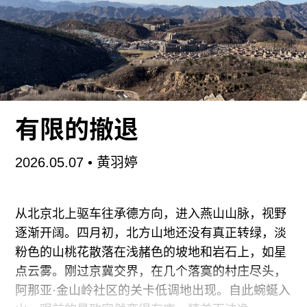
1992年，柏林墙倒塌不久，我从越南来到德国。我
们最初住在德累斯顿附近的弗赖塔尔。父亲比我们
早一步到，1987年就开始在东德的一家钢铁厂工
作。当时越南非常贫穷，他便选择来到德意志民主
共和国谋生。我们也跟随他来到德国。
有限的撤退
2026.05.07
•
黄羽婷
从北京北上驱车往承德方向，进入燕山山脉，视野
逐渐开阔。四月初，北方山地还没有真正转绿，淡
粉色的山桃花散落在浅赭色的坡地和岩石上，如星
点云雾。刚过京冀交界，在几个落寞的村庄尽头，
阿那亚·金山岭社区的关卡低调地出现。自此蜿蜒入