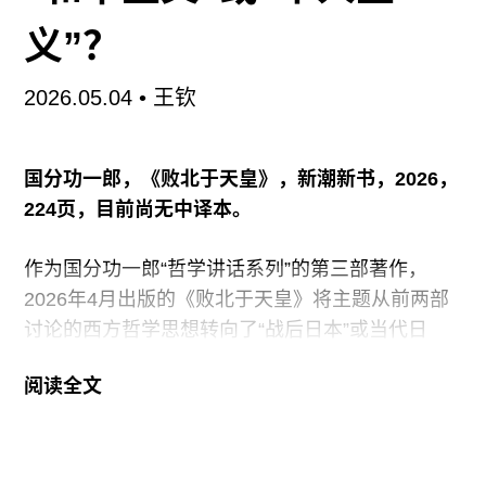
常见观光路线——就能依次见到散落在各处的本季
度驻留艺术家作品。步道边缘首先撞见的是法国艺
义”？
术家皮埃尔-亚历山大·萨弗里亚库蒂（Pierre-
Alexandre Savriacouty）的装置《S-4A》。他在带
2026.05.04
•
王钦
有棱纹的PC板材上涂抹颜料，并灼烧出焦黄的孔
洞，再将四块板材拼合成竖立的中空纪念碑，以此
国分功一郎，《败北于天皇》，新潮新书，2026，
延续之前对物质形态的探索。其他作品则嵌入了社
224页，目前尚无中译本。
区的“精神建筑”——上院和山谷音乐厅中。第一次
造访热带以外地区的印尼艺术家阿南达·费尔曼·夏
作为国分功一郎“哲学讲话系列”的第三部著作，
里夫特（Ananda
2026年4月出版的《败北于天皇》将主题从前两部
讨论的西方哲学思想转向了“战后日本”或当代日
本，涉及的思想家也都是战后日本思想史上的几位
阅读全文
重要人物。不过，在学科领域的跨越背后，国分在
本书中试图思考和探讨的主题与他迄今为止出版的
一系列著作并无差异，也即思考民主主义在当代日
本历史中的可能性和限度。