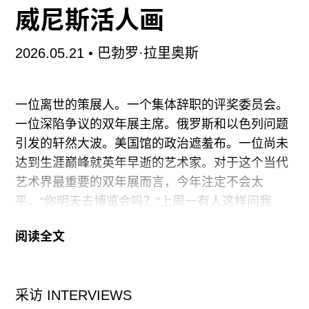
视角，反映出这一边界族群今天的处境。而“植物学
威尼斯活人画
家”保存生命的职责，在这里也构成了全片最重要的
隐喻：文化的延存。
2026.05.21
•
巴勃罗·拉里奥斯
在片中，文化没有被处理成本质主义的，导演在多
一位离世的策展人。一个集体辞职的评奖委员会。
处触
一位深陷争议的双年展主席。俄罗斯和以色列问题
引发的轩然大波。美国馆的政治遮羞布。一位尚未
达到生涯巅峰就英年早逝的艺术家。对于这个当代
艺术界最重要的双年展而言，今年注定不会太
平。"你明天去博览会吗？"上周一有人这样问我
——这个口误相当耐人寻味，因为威双本并不是一
阅读全文
个艺术博览会（或者说，本不应该是）。同一天晚
上，一位德国大藏家对我说："这是我最后一次来这
里了"。周二来到这里后，我的感受是，在这个脆弱
采访 INTERVIEWS
而紧张的政治时刻（随时可能撞上抗议现场），双