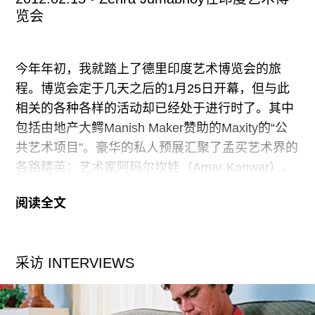
个项目？其实我们长期也能看到电视新闻报道当中
览会
每年都有几天、几个月的新闻会涉及到这个地方。
今年年初，我就踏上了德里印度艺术博览会的旅
一开始，我只是很单纯地需要找一个类似于乌托邦
程。博览会定于几天之后的1月25日开幕，但与此
的地方，这个乌托邦的地方能够让我完成我的另一
相关的各种各样的活动却已经处于进行时了。其中
个项目《物种起源》。结果当我真正做了很多资料
包括由地产大鳄Manish Maker赞助的Maxity的“公
收集和整理后，发现这个地方不可能是一个乌托邦
共艺术项目”。豪华的私人预展汇聚了孟买艺术界的
之地，而是一个逐利和漩涡的中心。
各路精英：艺术家阿玛尔坎娃（Amar Kanwar）、
里纳•塞尼•卡拉特（Reena Saini Kallat），还有
我的父亲是海军，小时候跟我说过不少关于西沙的
阅读全文
Dr.Bhau Daji Lad孟买城市博物馆的名誉馆长
故事。但是他并没有真正去过那个地方，
Tasneem Mehta也盛装出席。但最吸引眼球的还是
艺术家薛堤（Sudarshan Shetty）的双层红巴士雕
采访 INTERVIEWS
塑，它还长着一对巨大的银色翅膀。难道这是要把
我们带到不胜寒的高处？