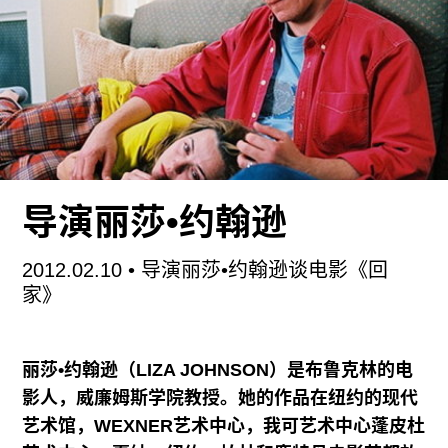
正如薛堤的那辆异想天开的汽车那样，第四届印度
艺术博览会也力图创造一些新高——连博览会的名
字都变了。（此前叫印度艺术峰会）。这次，博览
会总监Neha Kirpal别出心裁，占用了位于德里
Okhla区NSIC展览会场的47英亩面积，比去年的马
丹会展中心要大得多。此外，本届印度艺术博览会
的股东也是来者不善：PR Agency Hanmer &
Partners的创始人Sunil Gautum将其股份卖给了香
导演丽莎•约翰逊
港国际艺术展的联合创建人威尔•伦塞（Will
Ramsay）和桑迪•安古斯（Sandy Angus）。而主
2012.02.10
• 导演丽莎•约翰逊谈电影《回
办方也好像在专门庆祝这次股权交接一样，在德里
家》
搭起很多帐篷，像一座座金字塔一样傲慢地屹立于
各处。
丽莎•约翰逊（LIZA JOHNSON）是布鲁克林的电
影人，威廉姆斯学院教授。她的作品在纽约的现代
艺术馆，WEXNER艺术中心，我可艺术中心蓬皮杜