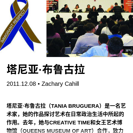
正面是树根一样的雕塑，还有一个路易斯·布尔乔亚
的大蜘蛛雕塑在楼外。
荒漠外的一切看起来都是那么遥远而不着边际。卡
塔尔有着得天独厚的自然条件，世界上最富有的人
群居于此地，这里有着地球上最大的原油产地，虽
如此，却掩盖不了它的层层矛盾：大都会文化下，
贪婪的鉴赏家们主导着一切，他们做生意都相当厉
塔尼亚·布鲁古拉
害，但这里又处于沙特阿拉伯之外最保守的穆斯林
社会之中。努维尔的大厦就是一个很好的比喻：那
2011.12.08
• Zachary Cahill
肆意的现代主义形状却以阿拉伯的传统窗花作为雕
饰。
塔尼亚·布鲁古拉（TANIA BRUGUERA）是一名艺
术家，她的作品探讨艺术在日常政治生活中所起的
“生命中唯一可确定的事是每人都将尝到死亡的滋
作用。去年，她与CREATIVE TIME和女王艺术博
味。”新闻发布会上，蔡国强这样说道。博物馆院子
物馆（QUEENS MUSEUM OF ART）合作，致力
和走廊里，摆放着六十二块从中国山区运来的巨