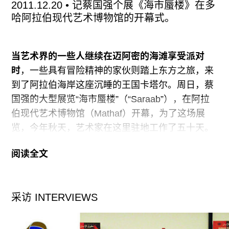
文字里提到的“幻灭”感---这难道不是派对开始的地
2011.12.20
• 记蔡国强个展《海市蜃楼》在多
方吗？
哈阿拉伯现代艺术博物馆的开幕式。
吴山专和英格-斯瓦拉•托斯朵蒂尔的展览“Kuo
当艺术界的一些人继续在迈阿密的海滩享受派对
Xuan”此时正在长征空间举行第二次开幕。和唐人
时
，一些具有冒险精神的家伙则踏上东方之旅，来
现场的喜气洋洋相比，长征显得极为冷静。事实
到了阿拉伯海岸这座沉睡的王国卡塔尔。周日，蔡
上，10月份开幕的“Kuo
国强的大型展览“海市蜃楼”（“Saraab”），在阿拉
伯现代艺术博物馆（Mathaf）开幕，为了这场展
览，今年秋天，艺术家在这里驻地工作了五十天。
阅读全文
在多哈溜达，总是要在滨海畔搭乘游轮的，那天早
晨在去博物馆的路上，我们看到了让·努维尔
（Jean Nouvel）设计的子弹型卡塔尔大厦，耸入
采访 INTERVIEWS
城市的天际线，再往前走，是正在建设的国家博物
馆，法国建筑师将其设计成一个由大圆盘堆砌而成
的太空飞船状，而新的国家会议中心，当日落成，