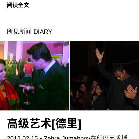
阅读全文
我做这个项目之前有一些很好的契机，首先，我偏
好阅读，在阅读当中所获得了这些信息。前年下半
所见所闻 DIARY
年我正好在做一个关于“物种起源”的项目，跟达尔
文的《进化论》有关系。做这个项目的时候需要找
一个海岛做拍摄，这是第一个契机。
第二个契机是：既然要找海岛就要去研究什么样的
海岛适合我去拍摄。最好找无人的，大海是湛蓝色
的，而且这个海岛是非常干净、非常纯洁的一个地
方。在中国西沙群岛是最理想的地方，当然其实还
有南沙。
第三个，我后来读到一些科普知识，读到对西沙群
高级艺术[德里]
岛的植物考察，中科院海洋研究所做了大量的报
告，整个看下来以后，我觉得是不是应该单独做一
2012.02.15
• Zehra Jumabhoy在印度艺术博