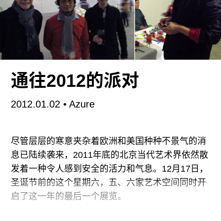
味：“嘎嘎哇咖令人想到Lady Gaga和世界杯的主题
曲《Waka Waka》。当然，这个题目有点达达，但
也和时尚有联系，听起来就像一个品牌的名字。从
展览的邀请函上就能感觉到：我说 “GAGAWAKA将
给观众呈现……”，就好像公司的发布会的语气，而
不是我个人的语气。时尚就是商品，但展出的是雕
通往2012的派对
塑服装，因此它们不可能被以同样的方式给商品化
了。它们在艺术和设计之间维持了一种张力，而这
2012.01.02
• Azure
种多重元素也正是我艺术的核心。
尽管层层的寒意夹杂着欧洲和美国种种不景气的消
我一直都对循环、技巧、工艺和杜尚那种现成品感
息已陆续袭来，2011年底的北京当代艺术界依然散
兴趣。比如，在
发着一种令人感到安全的活力和气息。12月17日，
圣诞节前的这个星期六，五、六家艺术空间同时开
启了这一年的最后一个展览。