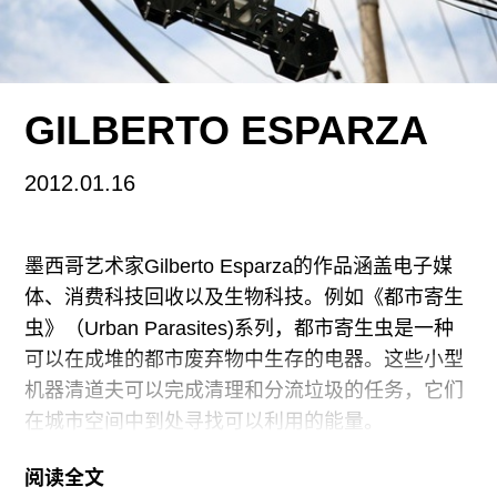
满幅抽象贫于变化。就如格林伯格所推崇的画作那
样，他认为，中心、边缘、图底关系的缺乏象征了
资本主义过度的物质性。这种“多音部”的艺术是对
GILBERTO ESPARZA
彻底民主或彻底交流的幻想，一切在于观者的看
法。从四十年代起，水平和满幅的比喻变得更加令
2012.01.16
人关注，从格林伯格到德勒兹（Deleuze），再到
互联网；层出不穷的抽象将其本身、市场，和物质
墨西哥艺术家Gilberto Esparza的作品涵盖电子媒
性紧密地联系起来，它依旧自然而然地提出很多有
体、消费科技回收以及生物科技。例如《都市寄生
趣的问题。倘若你愿意花时间认真审视波洛克、斯
虫》（Urban Parasites)系列，都市寄生虫是一种
特拉、里希特，和赫斯特的画，就会发现，没有一
可以在成堆的都市废弃物中生存的电器。这些小型
件是荒诞，甚至是虚无的。否则，这些遍布博物
机器清道夫可以完成清理和分流垃圾的任务，它们
馆、收藏和艺术场所的画就成了跨国资本家、发烧
在城市空间中到处寻找可以利用的能量。
友们极佳的中性背景。赫斯特欣赏暗淡与暗哑之间
的摩擦，将富有表现性的材料还原为最基本的化合
阅读全文
“dblt”的能量来源于电流。这种“生物”从周围的环境
物；他的满幅绘画充满了德波（Guy