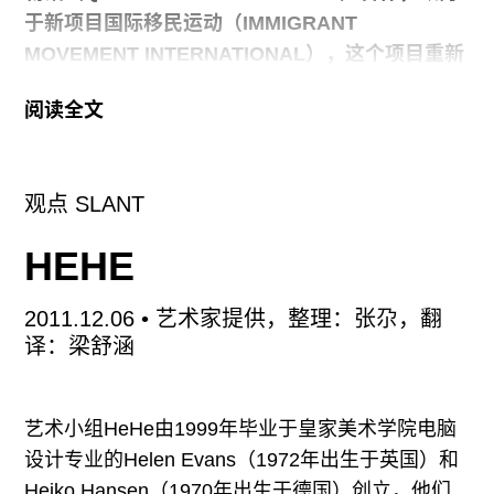
于新项目国际移民运动（IMMIGRANT
石，上面镌刻了来自丝绸之路的源头、蔡国强家乡
MOVEMENT INTERNATIONAL），这个项目重新
泉州伊斯兰墓地的碑文。他的另外一个中东项目
将移民作为全球的公民来定义，鼓励艺术家创作能
阅读全文
够应用于社会、政治和科学范畴内的作品。作为她
的项目的一部分，布鲁古拉计划对艺术家行动进行
公开呼吁，时间定在联合国国际移民日12月18日下
观点 SLANT
午2点。
HEHE
当身边的梦想变得遥不可及时的，
当社会期待成为
乌托邦时，当平等需要合作时，这就是艺术的开
2011.12.06
• 艺术家提供，整理：张尕，翻
始。通过创造一个日常事务可以以不同面目展开的
译：梁舒涵
平行世界，我的作品成为运行中的责任，人们不得
不去面对“如果怎样会怎样”的时刻。行为是我的作
品沟通的方式，事实是比喻。当艺术获得实际效果
艺术小组HeHe由1999年毕业于皇家美术学院电脑
时，就变得政治化起来。政治在我的作品中不是一
设计专业的Helen Evans（1972年出生于英国）和
个主题而是我运用创作的材料。现实成为行动领
Heiko Hansen（1970年出生于德国）创立，他们