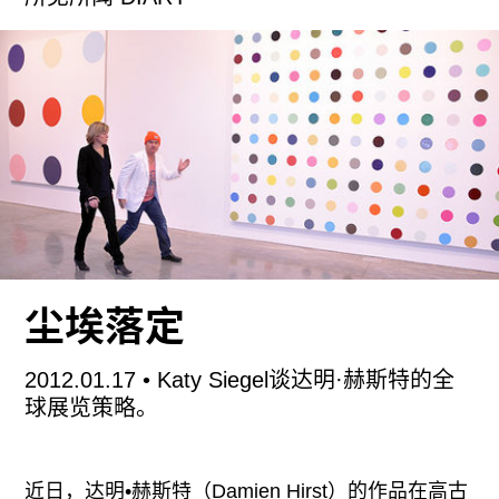
由非盈利文艺组织“99人书库”的创办者坚果兄弟以
及其他成员发起的“30天就倒闭书店”，最初打算做
成一个行为装置展览——开一家有趣的书店，书店
以人文社科类的书籍为主，兼营各种创意产品及想
法。在30天时间里邀请30位爱书的朋友分别做一天
的书店店长，并各自提出一个问题，与进入书店的
人随意探讨。书店将同时举办1场小型文本展《我
想》和小型装置《中国功夫》，以及周末的沙龙、
观影等活动。这次活动从2011年10月24日至11月
22日在深圳华侨城的OCT创意园南区雅库艺术空间
尘埃落定
进行。
2012.01.17
• Katy Siegel谈达明·赫斯特的全
坚果兄弟的本意是对民营独立书店的生存状态进行
球展览策略。
思考，根据策划者的叙述，从2007年到2009年，
中国有一万多家书店倒闭；过去10年中，中国有近
近日，达明•赫斯特（Damien Hirst）的作品在高古
五成的民营书店倒闭。我们是否还需要实体书店，