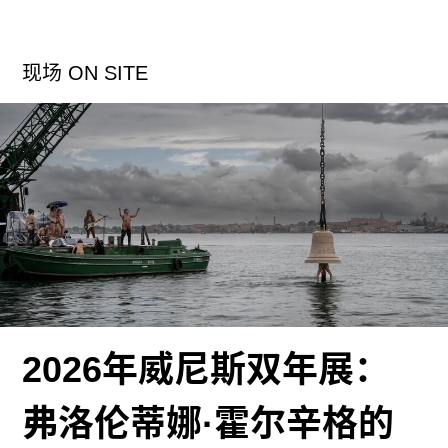
明，植被丰富。对阿尔辛来说，这是一个多事的夏
天，经历了几重告别，像是提前到来的成年礼：他
最亲密的朋友——一个汉族女孩将在暑假结束时离
现场 ON SITE
开，他们曾度过不少浪漫时光；去北京打工的哥哥
突然返乡又再次远行。而家乡的村庄，也和世界上
千千万万乡村一样，正经历着巨大的改变。
阿尔辛的那些植物标本，在影片中像是艺术装置，
通过不同材质的拼贴，揭开哈萨克族文化、历史及
其背后的精神世界之一角，这对于大部分银幕前的
观众来说是陌生而神秘的。作为汉族导演，景一虽
然在当地长大，但他不佯装懂得，而是试图用一种
谨慎而轻巧的方式来表现他者。背景中沙漠里的遗
2026年威尼斯双年展：
址废墟、作为道具的书和旧报纸、暑假结束时孩子
不经意的一句“我要回秋季牧场了”背后的游牧传统
弗洛伦蒂娜·霍尔辛格的
——这些细节都提供了一种介于内部与外部之间的