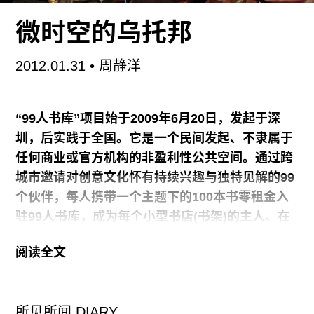
写剧本时，我见了很多女军人。她们彼此很不一
微时空的乌托邦
样，所以女军人并没有什么固定的典型形象。琳达
（Linda Cardellini）的角色很特别：克里（Kelli）
2012.01.31
• 周静洋
是一个真实可信的人物，但并不能代表每个女人。
“99人书库”项目始于2009年6月20日，发起于深
“军人回家”类型的影片一般都用闪回的手法，将人
圳，后实践于全国。它是一个民间发起、不隶属于
安排在极端的情况下，很明显地将极端行为转嫁给
任何商业或官方机构的非盈利性公共空间。通过跨
他人，将这类生活表现得有情可原。但在《回家》
城市邀请对创意文化怀有持续兴趣与独特见解的99
里我并没有用这种常规表现手法。即使你并没有具
个伙伴，每人携带一个主题下的100本书零租金入
体的受伤经历，但努力重新融入本地文化也可以卸
驻99人书库，成为每个小型书店(书架)的主人。在
下包袱，不带敌意。
这基础之上，设有售卖平台、阅读平台、交流平
阅读全文
台、推荐平台、创意试验平台和公益实践平台——
“30天就倒闭书店”是99人书库最近创作的一个行为
装置活动。
所见所闻 DIARY