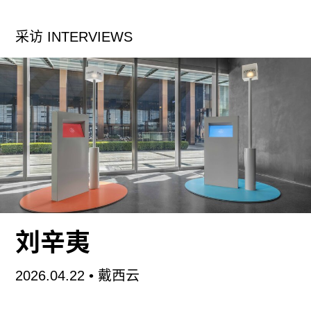
甚至可以说，这个在国分过往的著作中借助许多现
采访 INTERVIEWS
代西方思想家得到讨论的议题，终于在这本书中通
过对“战后日本”的反思获得了前所未有的急迫性和
现实性。这么说是因为，《败北于天皇》的问题出
发点，其实是一个所有日本人都不得不承认的事
实：从第二次安倍内阁上台以来，一系列带有违宪
色彩的法案逐步落实——如2013年12月通过的《特
定秘密保护法》、2014年4月对于《武器输出三原
则》的缓和，以及2015年9月成立的和平安全法
制，等等——甚至安倍政府（以及当下的日本政
府）企图通过修改程序规则来推动修宪，这些无疑
刘辛夷
属于“对立宪主义的露骨挑战”（第30页）的做法，
却往往打着“民选政府”的旗号通行无阻，仿佛只要
2026.04.22
•
戴西云
选举过程符合民主主义的程序正义，那么执政党就
可以修改或颁布任何符合其利益的法令。