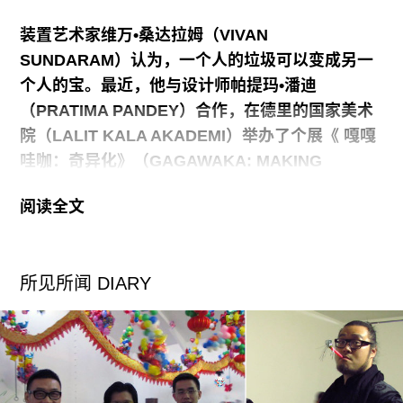
Salto市的河流中活动时，由艺术家摄制的纪录片。
装置艺术家维万•桑达拉姆（VIVAN
SUNDARAM）认为，一个人的垃圾可以变成另一
Gilberto Esparza1975年出生于墨西哥，曾获得艺
个人的宝。最近，他与设计师帕提玛•潘迪
术硕士学位。他的作品在多国展出，包括巴西
（PRATIMA PANDEY）合作，在德里的国家美术
VideoBrasil电子艺术节、加拿大魁北克Lascas艺术
院（LALIT KALA AKADEMI）举办了个展《 嘎嘎
节：纯粹墨西哥艺术、玻利维亚km0国际作坊、墨
哇咖：奇异化》（GAGAWAKA: MAKING
西哥国际电子艺术与影响艺术节（2005）、墨西哥
STRANGE），其中展出了45件精心打造的“可穿
Carrillo
阅读全文
雕塑”。该展览的展期为2011年12月21日-27日。
“奇异化”这个词
来自于贝托尔特•布莱希特（Bertolt
所见所闻 DIARY
Brecht），指当代的距离化和异化。但我觉得，就
算你不知道这个词的出处也能理解我的展览题目：
我用塑料杯、餐巾纸和文胸这些日常物品来做衣
服。所以这是名副其实的将熟悉的物品陌生化。而
且，这个展览的名字也明显地带有流行文化的意