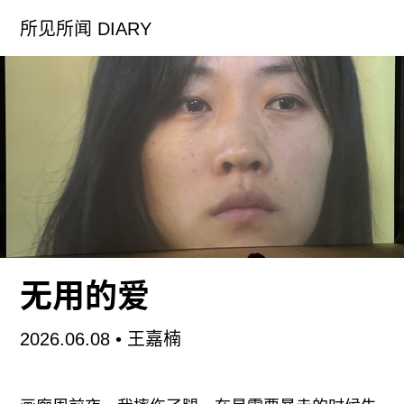
不懂为什么成年人只用楼梯, 电梯, 自动扶梯。滑滑
所见所闻 DIARY
梯是一件非常安全的事情—它成本很划算, 也非常
快, 最关键的是它能制造一种不可思议的疯狂的瞬
间。而这种疯狂的感觉是不可名状的—感官惊恐—
但是我非常肯定如果人们每天都用滑梯的话,这会改
变他们的生活。在一定程度上,我的整个展览就是要
把你搞疯。
我们的文化试图操纵生命中遇到的所有一切, 我们
也渐渐学会管理好自己周遭的事物。我们自己能把
握的最珍贵的东西就是去尝试和放手释怀, 这正是
无用的爱
我这次展览想要给的”体验”。 我希望参加这次展览
的观众能释放自己, 然后看看如果他们忘记了日常
2026.06.08
•
王嘉楠
生活里平时认为需谨记于心的下一步会是怎么样。
换句话说, 我希望人们开始让体验自己产生, 并感觉
到由此而生的疯狂。我们的文化拒绝这样疯狂,也许