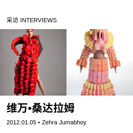
中收集声音，偶尔也重新发出类似的声音。这件小
型的机器人动物是用回收来的商品创作的，它在城
采访 INTERVIEWS
市空间中到处寻找可以利用的能量。
“都市寄生虫 ”项目网站
“游牧植物”是一个隐喻，揭示人类疏离自然的状
态，以及人类活动对自然的影响。这件作品是一个
进行中的实验，旨在对技术力量的双重性提出批判
性的反思。作品包括了一个小型自动化机器人（游
牧植物），当它的细菌需要养分时可以向水源移
动。它装载了植物和微生物，在机器体内以共生关
系生存着。机器人从受污染的河流里取水，分解其
维万•桑达拉姆
中的成分来提取能源，供给其大脑电路。富余能源
将被用来制造生命、维持植物，由此完成其生命循
2012.01.05
• Zehra Jumabhoy
环。本片为记载《游牧植物》在墨西哥Jalisco省El