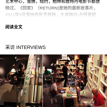
艺术中心，戛纳，纽约，柏林和鹿特丹电影节都放
映过。《回家》（RETURN)是她的最新故事片，
2011年5月戛纳电影节首映。主演琳达•卡特里妮
（LINDA CARDELLINI）扮演一位从军多年的军
阅读全文
人，从中东返回了俄亥俄的故乡。《回家》将于2
月10日在纽约的东村电影院和LAEMMLE SANTA
MONICA放映。
采访 INTERVIEWS
几年前一个朋友告诉我一些私事，他服完兵役后回
到家乡，努力适应当地生活，维系婚姻。关于美国
在海外的战争，老百姓听到的大多数故事无非就是
两样，要么是数字上的陈述，如四十二人在汽车爆
炸被杀，或者是将战争拿到政策层面去讨论，支持
作战或反战，战争是好还是坏。当我的朋友告诉我
他努力修复情感所面临的沟壑时，我觉得我还错过
另一种故事。