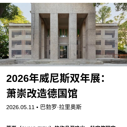
年展已变得沉重而不堪负荷，像一块死沉的铁砣，
我们必须扛着它穿过花园展区（Giardini）。
但乌云密布之中仍有微光闪现——还有倾盆而下的
酸雨。众所周知，今年将不会颁发传统意义上的金
狮奖，但即便交由公众投票，他们恐怕也会把奖项
投给弗洛伦蒂娜·霍尔辛格（Florentina Holzinger）
的奥地利馆：这是我近年来看过最生猛、最奇特、
也最令人难忘的表演装置。过去十年间，霍尔辛格
从欧洲戏剧圈那个的“坏孩子”（但广受喜爱）逐渐
2026年威尼斯双年展：
进入了当代艺术界这个新剧场。她的大型群体表演
通常持续数小时，演员多以裸体出演，充斥着特
萧崇改造德国馆
技、极端身体行为、令人不安的独白，但也不乏意
外动人的轻盈与希望时刻。去年我在柏林人民剧院
2026.05.11
•
巴勃罗·拉里奥斯
（Volksbühne）看了她的新作《没有夏天的一年》
（
A Year without Summer
），现场出现