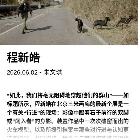
22日，腿伤恢复得比想象中快，我在绵绵细雨中跛
行，穿行于画廊间。张然在“危情眼”（CLC画廊）
中呈现了仿佛同时来自远古与近未来的某种另类科
学产物。这些介于秩序与随机、连贯与断裂之间的
神秘图像结构，实则源于艺术家对眼底飞蚊症的观
测，以及对视红蛋白这一不可视结构的材料转译。
画廊周的人声鼎沸对于观看经傲“一条直线”（魔金
程新皓
石空间）来说是灾难性的。索性人潮散去后，你还
能重返展厅，在黑暗中上缴全部感官，让目光跟随
2026.06.02
•
朱文琪
红白两枚小球游弋于木方与竹条等材料构筑的王
国，或是倾听西洋剑尖与“箭簇”于无声处的铮鸣。
话说回来，画廊周对哪些需要花时间细看的作品来
“如此，我们将毫无阻碍地穿越他们的群山”——如
说，不是灾难性的呢？吴尚聪的“月光宝盒”（站台
标题所示，程新皓在北京三米画廊的最新个展是一
中国）在展览现场并不能被全部摊开，幸而这些物
个有关“行进”的现场：影像中踢着石子前行的双脚
件的拼贴与盛放它们的盒子内外的图像拼贴互相言
或“闯入者”的身影、装置作品中一次次破窗而出的
说，在极其微观的层面完了一个又一个独立的策展
火车模型，以及所援引档案中那些对行进与认知更