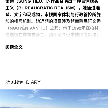
萧崇（SUNG TIEU）的作品召唤出一种官僚现实
主义（BUREAUCRATIC REALISM），她通过雕
塑、文字和现成物，审视国家体制与行政管控所施
加的排斥机制。她近期的项目涉及越南移民阮文秀
（NGUYỄN VĂN TÚ）之死：他于1992年在柏林
遭遇极右翼袭击身亡，凶手至今仍未被绳之以法；
另一个项目则通过出售一件契约作品筹集资金，为
阅读全文
柏林KW当代艺术中心的董事会增设了一个新席
位，从而将机构决策权授予通常被排除在该角色之
外的人。在本届威尼斯双年展德国馆（与亨丽克·瑙
曼[HENRIKE NAUMANN]联合展出，由凯瑟琳·莱
因哈特[KATHLEEN REINHARDT]策展），萧崇用
所见所闻 DIARY
数百万块马赛克砖覆盖了这座具有法西斯建筑风格
的展馆外立面，将其改造为她小时候曾居住过的那
座遍布涂鸦、如今即将被拆除的柏林住宅楼。