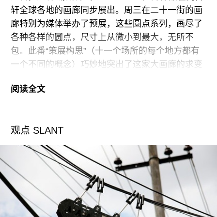
轩全球各地的画廊同步展出。周三在二十一街的画
或者终将有一天这种曾被我们钟爱的生活方式将濒
廊特别为媒体举办了预展，这些圆点系列，画尽了
临灭绝？策划者提出了“欢•迎•光•临，促•进•倒•闭”
各种各样的圆点，尺寸上从微小到最大，无所不
这一口号，以轻微的揶揄应对冷酷的现实。这次乌
包。此番“策展构思”（十一个场所的每个地方都有
托邦行动使深圳诞生一家只存活30天的书店，而这
一个不同的概念）巧妙地突出了这家大画廊的求变
一不断进展中的死亡倒计时成为了行为装置的背
尝试，在全球化和重复性的环境下，寻求所谓的本
景，它作为对当代书写文化衰落的一个隐喻，不断
阅读全文
土特色和特立独行。在纽约，展览被打造为 “达明•
的敲打每一个参与者并影响着他们的行为模式。
赫斯特全部的圆点画 1986-2011”（“Damien Hirst
the Complete Spot Paintings 1986–2011”）。这也
观点 SLANT
许是一项营销策略，也许不是（我猜他们一次只卖
一张），但是却忽略了真正的关键所在，即个性和
普遍性之间的冲突。这种冲突不是体现在不同尺
寸、色彩和日期的艺术作品之间，而是在个人——
艺术家和社会之间的冲突。冰冷如洞穴般的展厅
里，从尺寸到规模都夸张地变化着，但却显得捉襟
见肘，顾此失彼。