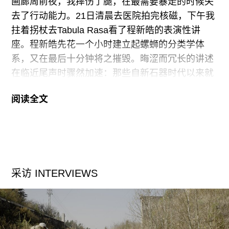
画廊周前夜，我摔伤了腿，在最需要暴走的时候失
是因为这太疯狂了,也许这样的疯狂存在的太多太过
去了行动能力。21日清晨去医院拍完核磁，下午我
了。很早以前, 意识的崛起形成了控制疯狂的工具,
拄着拐杖去Tabula Rasa看了程新皓的表演性讲
但是
座。程新皓先花一个小时建立起螺蛳的分类学体
系，又在最后十分钟将之摧毁。晦涩而冗长的讲述
在临近尾声时骤然加速：那些自新石器时代以来就
存在的螺蛳，正在人类改造环境的过程中大量灭
阅读全文
绝。于是，那些对螺蛳争先恐后的命名、不断增殖
的物种分类学知识、乃至分类学本身，都像马嘉理
客死他乡的命运一样，成为一种令人惊愕的偶然。
马嘉理不曾从那片他宣称将毫无阻碍地穿越的群山
中读出自己的死亡，而人类之于自然又将如何？一
采访 INTERVIEWS
个半小时里，我从昏昏欲睡到潸然泪下，感动于连
资本主义都无法消化的剩余——艺术家纯粹、真挚
而无用的爱。