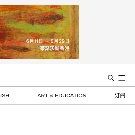
Toggle
ISH
ART & EDUCATION
订阅
artguide
新闻
展评
杂志