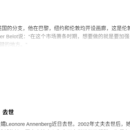
末关闭了英国的分支，他在巴黎，纽约和伦敦均开设画廊，这是伦
ivier Belot说：“在这个市场萧条时期，想要做的就是要加
键的地方。”
斯顿广场开幕，开幕展出的是墨西哥艺术家Carlos
ano的作品展。五十多年前，Yvon Lambert画廊开设于巴黎
bara Kruger。Yvon Lambert于2003年在纽约开设，代理的
 de Bruyckere。霍克斯顿广场的拥有者Alex Dellal是Lambert
办优秀的展览，也变成“相当奢侈”的事情。Belot说：
这只是一个尝试。”
9）去世
遗孀Leonore Annenberg近日去世。2002年丈夫去世后，