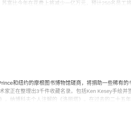
头。苏富比今年在花费上将减少一亿万元，预计250名员工
d Prince和纽约的摩根图书博物馆磋商，将捐助一些稀有的
正在整理出3千件收藏名录。包括Ken Kesey手绘并
》，纳博科夫个人注解的《洛丽塔》。在过去的二十五年
。他说：“有时候觉得，这些收藏最好都是私人保存。收