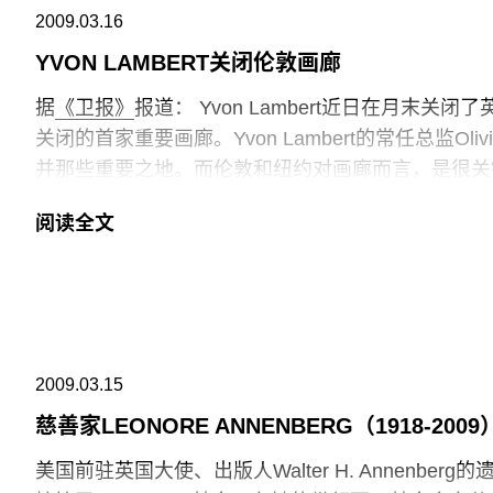
2009.03.16
YVON LAMBERT关闭伦敦画廊
据
《卫报》
报道： Yvon Lambert近日在月
关闭的首家重要画廊。Yvon Lambert的常任总监Ol
并那些重要之地。而伦敦和纽约对画廊而言，是很关
画廊在去年十月Frieze艺术博览会期间在伦敦的霍克
阅读全文
Amorales的作品。闭幕展将是摄影师Andres Serr
所代理的艺术家有Jenny Holzer, On Kawara和Bar
术家包括Joan Jonas, Candice Breitz和Berlinde
朋友，给了他一个很好的租赁价位。即使如此，在三地举
“最开始我们就知道，我们最多在这里能呆上两年半。
2009.03.15
慈善家LEONORE ANNENBERG（1918-200
美国前驻英国大使、出版人Walter H. Annenberg的