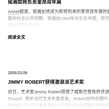
侯瀚如将负责里昂双年展
Artnet
报道，侯瀚如将成为即将到来的里昂双年展的委托人
面向社会公开招聘。侯瀚如1963年出生在中国，现
月16日到1月3日。
阅读全文
2009.03.09
JIMMY ROBERT获得激浪派艺术奖
近日，艺术家Jimmy Robert获得了威斯巴登政府评选的第二
Fluxus）青年当代艺术年度奖金。Robert创作
约包括1万2千元美金和从六月到八月在威斯巴登的居住计划