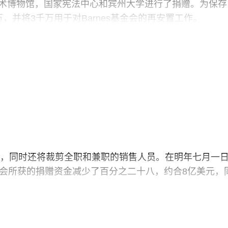
向艺术博物馆，国家宪法中心和宾州大学进行了捐赠。为保存
千万，并将3千万用于对Barnes基金会的再安置工作。
分别是费城艺术学院，费城交响乐团和宾州大学。费城艺术馆
这座城市的历史和文化。没有哪对夫妇像他们俩那样了。我欠他们很
一，同时还将裁剪全职和兼职的销售人员。在明年七月一
会所获的捐赠资金减少了百分之二十八，约合8亿美元，