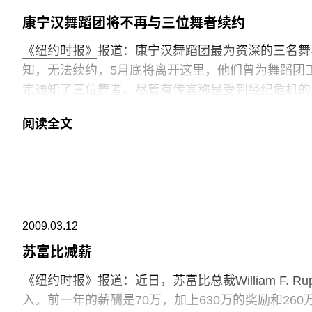
康宁汉舞蹈团将不再与三位舞者续约
《纽约时报》
报道：康宁汉舞蹈团最为资深的三名舞者Holley 
知，无法续约，5月底将离开这里，他们曾为舞蹈团工作了
定通知了三位舞者。尽管有传言称是受到经纪危机的影
虑。与经济状况无关。
阅读全文
2009.03.12
苏富比减薪
《纽约时报》
报道：近日，苏富比总裁William F.
入。前一年的薪酬是70万，加上630万的奖励和260