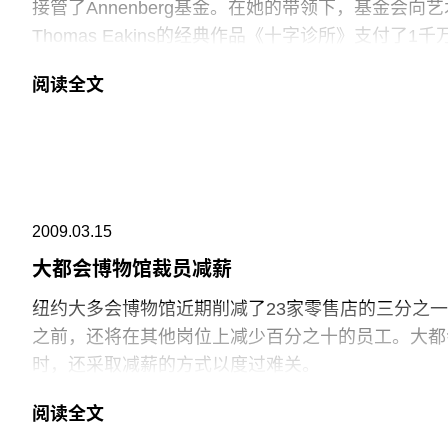
接管了Annenberg基金。在她的带领下，基金会
Thomas Eakins的经典作品《十字诊所》支付了1
Annenberg在费城三家最著名的机构担任董事，
阅读全文
监Anne d'Harnoncourt说：“她非常关注
多。”
2009.03.15
大都会博物馆裁员减薪
纽约大多会博物馆近期削减了23家零售店的三分之
之前，还将在其他岗位上减少百分之十的员工。大都
时，还采取减薪的方式以度过难关。
阅读全文