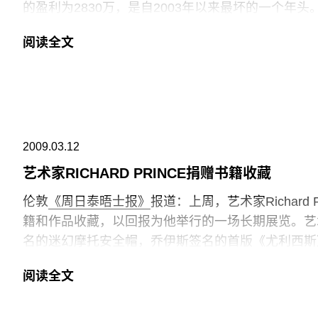
的盈利为2830万，是自2003年以来最坏的一个年
失业。
阅读全文
2009.03.12
艺术家RICHARD PRINCE捐赠书籍收藏
伦敦
《周日泰晤士报》
报道：上周，艺术家Richar
籍和作品收藏，以回报为他举行的一场长期展览。艺术家
名的迷幻摩托安全帽，乔伊斯签名的首版《尤利西斯
里，艺术家一直找寻一些著名书籍和杂志的稀有版本
阅读全文
就好像一个全职的爱好一样，我还有其他事想做。”