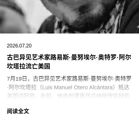
罗的展览广受好评，但去年泰特不列颠美术馆和泰
特现代美术馆的参观人数仍远低于疫情前的水平。
摩根于2015年加入迪亚艺术基金会担任总监。任职
期间，她丰富了基金会的藏品结构，并增加了女性
艺术家的代表比例。此前在泰特工作期间，她策划
2026.07.20
了广受好评的2015年回顾展“世界走向波普”（The
古巴异见艺术家路易斯·曼努埃尔·奥特罗·阿尔
坎塔拉流亡美国
7月19日，古巴异见艺术家路易斯·曼努埃尔·奥特罗
·阿尔坎塔拉（Luis Manuel Otero Alcántara）抵达
美国迈阿密。此前，他自刑满离开瓜纳哈伊监狱后
曾一度下落不明。据美联社报道，奥特罗·阿尔坎塔
阅读全文
拉抵达时手中紧握着一尊从古巴带来的残破圣母玛
利亚雕像，称其为希望的象征。
这位38岁的古巴艺术家自7月7日获释后便失去音