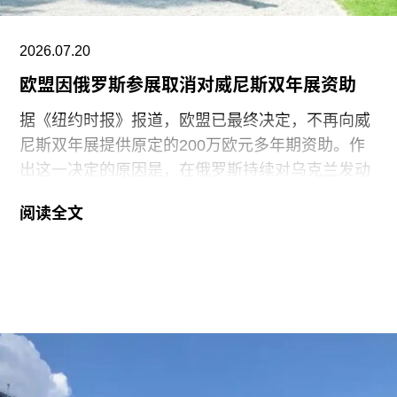
据美联社报道，古巴当局提出以强制流放为条件换
取奥特罗·阿尔坎塔拉的自由。当他抵达迈阿密时，
支持者们挥舞着印有“祖国与生命”字样的古巴国旗
2026.07.20
迎接他。获释时，奥特罗·阿尔坎塔拉是古巴最受国
欧盟因俄罗斯参展取消对威尼斯双年展资助
际关注的政治犯之一，该国正因美国实施的石油封
据《纽约时报》报道，欧盟已最终决定，不再向威
锁而面临日益恶化的人道主义危机。
尼斯双年展提供原定的200万欧元多年期资助。作
出这一决定的原因是，在俄罗斯持续对乌克兰发动
侵略之际，双年展组织方仍允许俄罗斯参加2026年
阅读全文
双年展。
此次撤资是在欧盟数月来持续发出警告之后作出
的。今年3月，在威尼斯双年展宣布俄罗斯将以群
展形式重返国家馆后，欧盟即表示将撤回资助。4
月，欧盟正式确认取消拨款，但给予双年展30天时
间提出申诉。此次最终决定是在对申诉进行审查后
作出的。