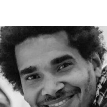
将于2027年1月正式履新。作为馆长，她将负责管
理泰特不列颠美术馆、泰特现代美术馆以及位于位
于利物浦和圣艾夫斯的分馆。
摩根曾在2002年至2014年间在泰特美术馆担任过
多个职务，包括国际艺术策展人，因此一直被视为
这一职位的热门人选。不过薪酬问题曾是任命过程
中的重要障碍，因为摩根在迪亚艺术基金会的收入
明显高于巴尔肖。泰特美术馆主席罗兰·拉德
（Roland Rudd）向《卫报》透露，摩根在接受这
一职位时接受了“大幅降薪”。
摩根加入泰特美术馆之际，正值该机构处于动荡时
期。泰特美术馆目前正面临财务困境，最近的一份
报告显示其运营处于亏损状态。泰特美术馆曾试图
通过裁员来解决资金问题，导致员工士气急剧下降
并引发了罢工。此外，尽管翠西·艾敏和弗里达·卡