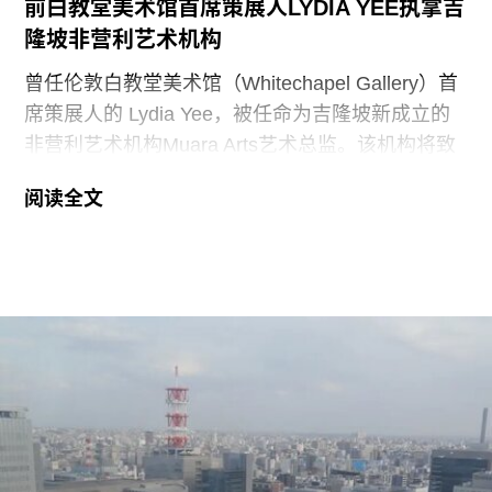
前白教堂美术馆首席策展人LYDIA YEE执掌吉
隆坡非营利艺术机构
史密森尼学会尚未就行政令发表公开评论。上周，
哈蒂格出席了一场国会听证会，期间
曾任伦敦白教堂美术馆（Whitechapel Gallery）首
席策展人的 Lydia Yee，被任命为吉隆坡新成立的
非营利艺术机构Muara Arts艺术总监。该机构将致
力于推广东南亚现当代艺术，计划于今年11月1日
阅读全文
正式开幕。与美术馆配套建设的一座表演艺术剧场
预计将于2029年落成。
Muara Arts 坐落于吉隆坡历史悠久的步行广场
Medan Pasar，位于鹅麦河（Gombak River）与巴
生河（Klang River）交汇处。美术馆将利用经过改
造的传统店屋，打造约2万平方英尺的展览空间。
该机构由律师尚蒂·坎迪亚（Shanthi Kandiah）与
私募股权投资人布拉马尔·瓦苏德万（Brahmal
Vasudevan）共同创立，并由两人于2010年成立的