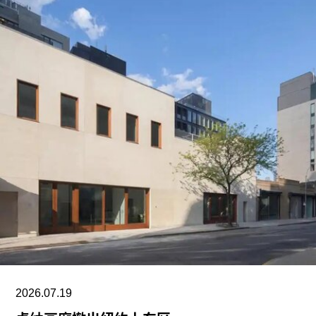
欧盟委员会发言人托马斯·雷尼耶（Thomas
Regnier）在一份声明中表示：“由欧洲纳税人资金
支持的文化活动，应当捍卫民主价值，促进开放对
话、多元性和言论自由。”他同时指出，这些价值观
“在今天的俄罗斯并未得到尊重”。
这笔被取消的资助对威尼斯双年展整体财政影响有
限，但撤资本身无疑是欧盟对双年展组织方的一次
严厉谴责。2022年2月俄罗斯入侵乌克兰后，双年
展曾发表声明称，不会接受“任何与俄罗斯政府存在
形式关联的官方代表团、机构或个人”参与其举办的
任何活动。
俄罗斯主动缺席了2022年和2024年两届威尼斯双
年展，并在后者期间将国家馆借予玻利维亚使用。
2026.07.19
今年，在双年展开幕临近之际，双年展评审团宣