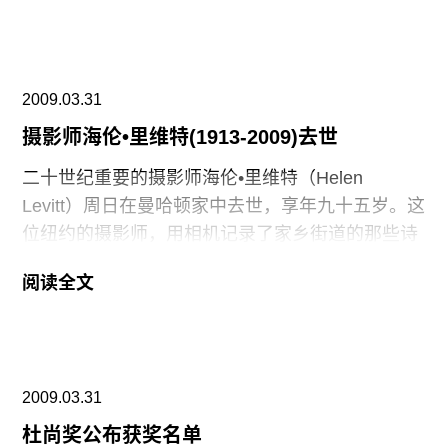
广告
林，2001年起，开始成为独立评论家，同时在欧洲
不同的大学举行演讲。评委会认为：“她的文字具有
订阅
强烈的个人观点，具有强有力的说服性且不失沟通
往期内容
2009.03.31
性，风格清晰生动。对当代艺术，具有独特的个人
看法。”2007年，之前的获得者为Rudolf Schmitz
摄影师海伦•里维特(1913-2009)去世
(2008), Ludwig Seyfarth (2007), Catrin Lorch
二十世纪重要的摄影师海伦•里维特（Helen
(2006)。
联系我们
Levitt）周日在曼哈顿家中去世，享年九十五岁。这
位纽约的摄影师，用相机记录了家乡街道的那些诗
关注我们
意、神秘而静谧的时刻。三十年代晚期和四十年代
阅读全文
初，她创作了一批令人惊异的作品，直白而犀利的
作品引起了社会的变革。她的摄影机，记录了西班
牙贫民区和下东区的生活。摄影大师沃克•伊文斯认
为，他觉得少数几个具有原创性的摄影师是布莱
2009.03.31
松，海伦•里维特以及他自己。
杜尚奖公布获奖名单