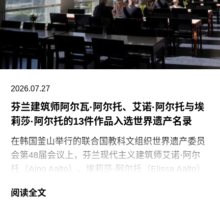
代表馆内工会的谈判单位AFSCME 31已正式提出
申诉，认为馆方在最终决定将保洁部门外包之前，
未按合同规定提前通知工会，因此违反了劳资协
议。对此，馆方否认存在违反工会合同条款的行
为。
2026.07.27
芬兰建筑师阿尔瓦·阿尔托、艾诺·阿尔托与埃
莉莎·阿尔托的13件作品入选世界遗产名录
在韩国釜山举行的联合国教科文组织世界遗产委员
会第48届会议上，芬兰现代主义建筑师艾诺·阿尔
托（Aino Aalto）、埃莉莎·阿尔托（Elissa Aalto）
和阿尔瓦·阿尔托（Alvar Aalto）的13项建筑作品被
阅读全文
列入世界遗产名录。这组统称为“阿尔托作品”
（Aalto Works）的建筑群是首个获此殊荣的芬兰现