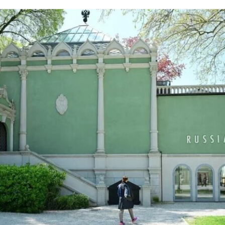
讯。当时，他刚刚服完因参与2021年7月古巴抗议
活动而被判处的五年刑期，仅提前数日获释。古巴
裔美国艺术家可可·福斯科（Coco Fusco）近日曾
撰文追问奥特罗·阿尔坎塔拉出狱后的下落。7月17
日，美国驻哈瓦那大使馆一名官员向《纽约时报》
透露，奥特罗·阿尔坎塔拉已获发人道主义签证，能
够进入美国，开始其被迫流亡的生活。
奥特罗·阿尔坎塔拉于2018年与一群艺术家、记者
和学者共同创立了圣伊西德罗运动（San Isidro
Movement）。该组织参与反对古巴政府、倡导民
主的社会运动。他还参与创作了抗议歌曲《祖国与
生命》（
Homeland and Life
），这首抗议颂歌在
2021年获两项拉丁格莱美奖，并已成为古巴反对派
的象征。