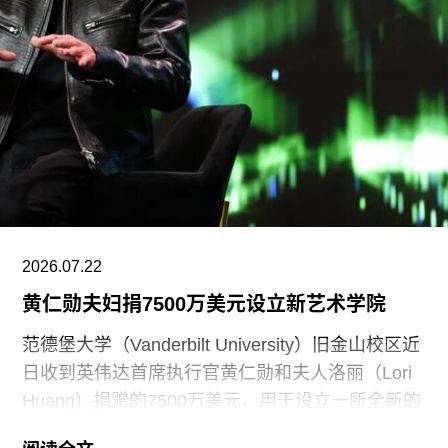
收藏委员会（CIMAM）理事。
上一届爱知三年展于2025年举行，主题为“灰烬与
蔷薇之间的时光”（A Time Between Ashes and
Roses），由沙迦艺术基金会主席兼创始人胡尔·卡
西米（Hoor Al Qasimi）担任艺术总监。
2026.07.22
黄仁勋夫妇捐7500万美元设立新艺术学院
范德堡大学（Vanderbilt University）旧金山校区近
日收到英伟达首席执行官黄仁勋和夫人洛丽（Lori
Huang）捐赠的7500万美元，用于设立一所全新的
艺术学院。新学院暂定名为“黄仁勋与洛丽艺术、建