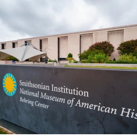
Qasimi）因被认为偏袒支持巴勒斯坦的参展艺术家
而受到批评。对此，悉尼双年展否认了有关歧视或
偏袒的指控。
作为2028年悉尼双年展艺术总监，刘祺丰表示，他
计划在展览筹备阶段与澳大利亚原住民社群展开交
流。他在接受《艺术新闻》采访时表示：“原住民社
群对我策展实践的重要影响之一，在于他们让我思
考的时间跨度不再局限于双年展的三个月，而是将
视野扩展至数十万年的时间尺度。”
除了领导新加坡双年展外，刘祺丰还曾担任新加坡
艺术节艺术总监，以及香港西九龙文化区管理局戏
剧与表演艺术部主管。