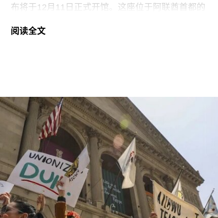
布将于12月11日正式开馆。这座位于阿联酋首都的
现代与当代艺术博物馆，由已故普利兹克建筑奖得
阅读全文
主弗兰克·盖里（Frank Gehry）设计，也是所罗门
·R·古根海姆基金会（Solomon R. Guggenheim
Foundation）继纽约、毕尔巴鄂和威尼斯之后最新
加入其全球网络的成员机构。
阿布扎比古根海姆博物馆占地逾80万平方英尺，将
成为古根海姆体系中规模最大的分馆，内设30个展
厅，室内展览面积约12.5万平方英尺。建筑外观由
十个雕塑般的锥体以非传统方式组合而成，表面覆
以不锈钢网、缟玛瑙和玻璃等材料，高达280英
尺。据《纽约时报》报道，该馆也是古根海姆体系
中造价最高的博物馆，预计总成本超过10亿美元。
博物馆将重点展示1960年代以来的艺术作品，并自
2009年起开始建立馆藏。不同于传统按时间顺序排