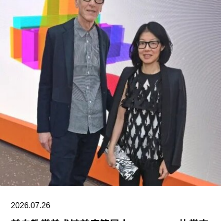
告中，政府指责博物馆馆长安西娅·M·哈蒂格
（Anthea M. Hartig）在展览中传播“激进的行动主
义意识形态”。
根据这一行政令，新的指示牌将告知参观者，博物
馆现有展览“应予以改造”，以符合政府近期发布的
题为《拯救美国的故事：史密森尼学会美国国家历
史博物馆如何因意识形态操控而抹杀我们的历史遗
产》的报告。指示牌还将“引导游客前往能够获取关
于美国历史准确信息的地点和资源”。不过政府并未
具体说明其认可的具体地点或资源为何。
该行政令还指责博物馆在美国建国250周年之际未
能“适当地表彰”《独立宣言》签署者，并要求内政
部长“在由国家公园管理局维护的人行道、步道及其
他公共场所设置临时展览或标识，以纠正博物馆内
2026.07.26
呈现的不准确信息”。