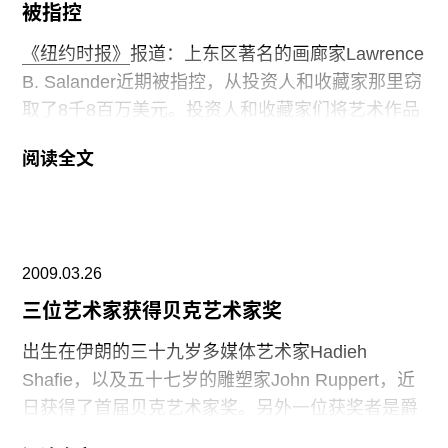
被指控
《纽约时报》
报道：上东区著名的画廊家Lawrence
B. Salander近期被指控，从投资人和收藏家那里窃
取了8千8百万美元。投资人和收藏家们将艺术作品
交付给他以后，售卖过程被蒙蔽，作品不见踪影。
阅读全文
他的Salander-O’Reilly画廊因伪造和诈骗而被指
控。周四早晨，Salander在纽约的家中被捕。其经
营的画廊现已关闭。画廊曾经展出约翰•康斯坦布尔
的风景画作品。而富人生活指南《The Robb
2009.03.26
Report》在2003年将其列为世界上最佳画廊。
三位艺术家获得贝克艺术家奖
出生在伊朗的三十九岁多媒体艺术家Hadieh
Shafie，以及五十七岁的雕塑家John Ruppert，近
日获得了首届贝克艺术家奖。另外一位获奖者是爵
士音乐家Carl Grubbs。每位获奖者获得3千美金奖