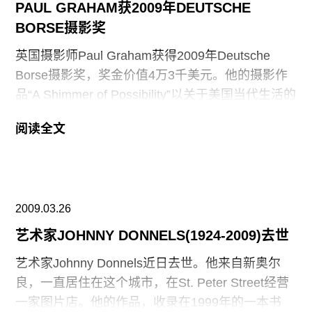
办，目的是让大家关注摄影方面所取得的杰出成
PAUL GRAHAM获2009年DEUTSCHE
就。
BORSE摄影奖
英国摄影师Paul Graham获得2009年Deutsche
Borse摄影奖，奖金价值4万3千美元。他的摄影作
品“A Shimmer of Possibility”以关于美国当代生活的
12卷短篇故事而打动人心，评委们认为作品具有
阅读全文
“敏感性，微妙性和复杂性”。这项国际大奖是奖励
给去年在欧洲举办过展览或者出过书的摄影师。所
有入围作品将在4月12日钱在伦敦的摄影师画廊展
出。
2009.03.26
艺术家JOHNNY DONNELS(1924-2009)去世
艺术家Johnny Donnels近日去世。他来自新奥尔
良，一直居住在这个城市，在St. Peter Street经营
一家图片店。他的作品，收录在1999年的一本书