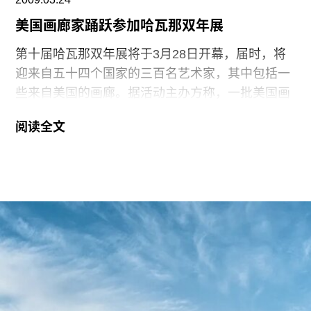
谷的死亡》（1956），与妻子Ruth-Marion Baruch
美国画廊家踊跃参加哈瓦那双年展
合作的《胡桃林》（1961），记录的是濒临消失的
第十届哈瓦那双年展将于3月28日开幕，届时，将
Sacramento河镇，以及《黑豹》（1968），引起
迎来自五十四个国家的三百名艺术家，其中包括一
了人们对黑人民权运动的同情。亚当斯曾这样评价
些来自美国的画廊。据活动主办方称，一批美国画
他的学生：“他的摄影与你，与这个世界在一起，只
廊家将在这里组织二十年来首次这样的展览。双年
有有人观察欣赏它们，它们就活生生地在那儿。”
阅读全文
展的主题是“全球化的整合与对抗”，活动将对这一
现象进行对话，讨论。国家美术馆将展出“切而西参
观哈瓦那”的展览，这是美国画廊家自从1986年以
来，在古巴举办的首次展览。展览将展出近30名艺
术家的作品，包括安妮•莱波维茨和辛迪•舍曼的作
品。美国议会日前也投票，减少古巴流亡者回古巴
的限制但美国旅游者依然不准进入这里。