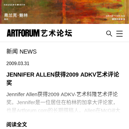
Toggl
新闻 NEWS
artguide
新闻
2009.03.31
展评
JENNIFER ALLEN获得2009 ADKV艺术评论
奖
杂志
专栏
Jennifer Allen获得2009 ADKV-艺术科隆艺术评论
奖。Jennifer是一位居住在柏林的加拿大评论家，
视频
也是Artforum.com的长期撰稿人。Allen在McGill大
ENGLISH
学学习经济和文学，1998年，从蒙特利尔大学获得
ART & EDUCATION
阅读全文
了文学博士学位。从1996年开始，她一直居住在柏