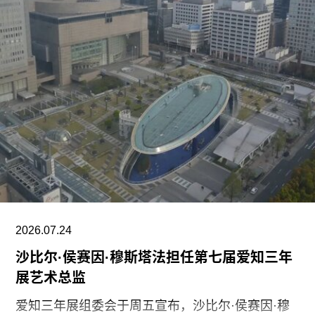
马来西亚非营利组织Creador Foundation负责运
营。
在新职位上，Yee将运用其策划现当代艺术展览的
丰富经验，负责Muara Arts的展览规划、空间布局
及整体艺术发展方向。11月1日，Muara Arts将以
群展“东南亚艺术 A-Z：一部批判性词典”（A–Z of
Southeast Asian Art: A Critical Dictionary） 正式向
公众开放。展览将汇集40余位艺术家的作品，涵盖
纺织、装置、影像、绘画、雕塑等多种创作媒介。
2026.07.24
沙比尔·侯赛因·穆斯塔法担任第七届爱知三年
展艺术总监
爱知三年展组委会于周五宣布，沙比尔·侯赛因·穆