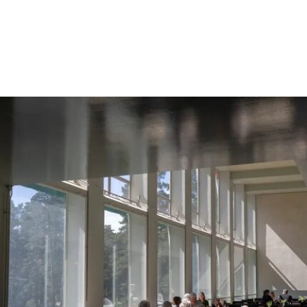
公告：23名负责展厅和设施清洁工作的工会保洁人
员将失去工作。据芝加哥艺术博物馆工会AICWU
称，许多即将失业的员工已在该机构工作超过20
年。这批员工的最后工作日为8月14日。馆方表
示，这些员工可向即将接手的私营承包商重新申请
原有职位。
工会成员要求博物馆撤销这一决定，并发起请愿活
动，要求恢复保洁员工的职位。AICWU表示，截至
7月21日，请愿书已获得超过1900个签名。芝加哥
艺术学院一位发言人在接受《芝加哥太阳时报》采
访时表示：“芝加哥艺术学院高度重视每一位员工，
我们也非常感谢保洁团队每天付出的重要工作。我
们决定将保洁服务转为外包模式，是为了更好地支
持博物馆的日常运营；同时，我们优先选择了承诺
向现有保洁员工提供就业机会的合作伙伴。”