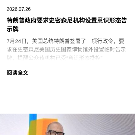
2026.07.26
特朗普政府要求史密森尼机构设置意识形态告
示牌
7月24日，美国总统特朗普签署了一项行政令，要
求在史密森尼美国历史国家博物馆外设置临时告示
牌，提醒公众该机构已受“意识形态操控”
（ideological capture）。该命令标志着特朗普政府
阅读全文
持续针对史密森尼学会施压行动的进一步升级。他
认为该机构所体现的理念与共和党价值观背道而
驰。此前，特朗普政府已于2025年3月发布行政命
令，要求这一由国会拨款、依法独立运作的机构弘
扬“美国的伟大”。
其中，美国国家历史博物馆已成为特朗普持续抨击
的主要目标。在本月初发布的一份长达162页的报