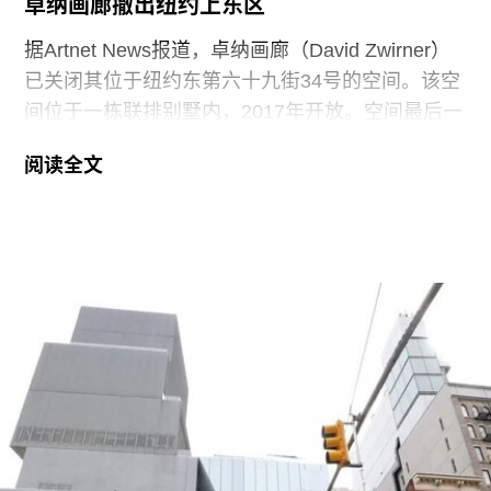
卓纳画廊撤出纽约上东区
布，由于国际刑事法院已裁定俄罗斯和以色列两国
领导人面临反人类罪指控，两国均不具备奖项评选
据Artnet News报道，卓纳画廊（David Zwirner）
资格。意大利文化部长亚历山德罗·朱利
已关闭其位于纽约东第六十九街34号的空间。该空
（Alessandro Giuli）也因俄罗斯参展而抵制了开幕
间位于一栋联排别墅内，2017年开放。空间最后一
式。
场展览是与巴黎Galerie Kuegel联合策划的群展
阅读全文
“Set in Stone”，已于6月26日结束。卓纳画廊是最
新一家离开该街区的画廊，此前，Nara Roesler画
廊已于2020年撤离上东区，豪瑟沃斯画廊
（Hauser & Wirth）也于去年离开。
画廊发言人在一份声明中表示：“我们的计划一直是
在切尔西空间改造的最后阶段完成后离开上东区。
我们对离开上东区感到不舍，也期待今年秋季在19
街、20街以及翠贝卡（Tribeca）的展览项目。”
不久前，画廊刚刚完成了由安娜贝尔·塞尔多夫
（Annabelle Selldorf）设计的西19街525号空间翻