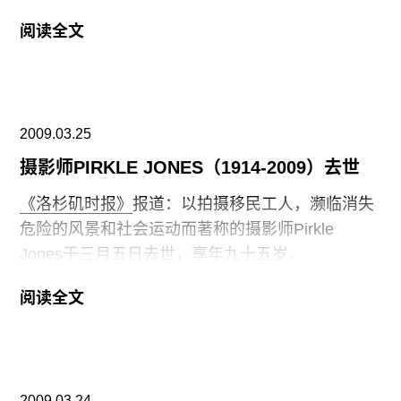
中，在肯尼迪中心，哈佛大学，美国艺术福特时代
阅读全文
收藏，国家设计学院，新奥尔良艺术馆和新奥尔良
历史收藏中都展出过。他的女儿Lurana Donnels
O'Malley说：“他决定成为一名艺术家，因为他希望
余生成为自己的老板。”
2009.03.25
摄影师PIRKLE JONES（1914-2009）去世
《洛杉矶时报》
报道：以拍摄移民工人，濒临消失
危险的风景和社会运动而著称的摄影师Pirkle
Jones于三月五日去世，享年九十五岁。
Jones是安塞尔亚当斯的加州美术学校的首批学院
阅读全文
（如今是旧金山艺术学院）。在过去的七十年里，
他的作品将某一时期加州的摄影与亚当斯的和多柔•
朗格为特点的风格结合在一起。但他的工作更加具
有政治性。最为著名的作品包括与朗格合作的《山
2009.03.24