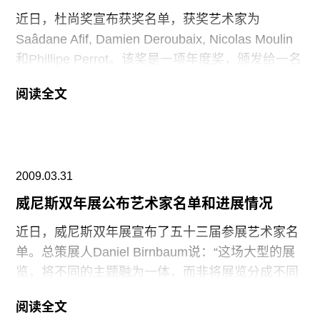
近日，杜尚奖宣布获奖名单，获奖艺术家为
Saâdane Afif, Damien Deroubaix, Nicolas Moulin
和Phillipe Perrot。该奖是一项年度奖，颁发给一名
年轻的艺术家，个人奖金接近四万七千美元，此
阅读全文
外，四万美元将用于资助他/她的作品在蓬皮杜中心
展出。之前的获奖者包括Laurent Grasso (2008),
Tatiana Trouvé (2007), 和Philippe Mayaux
(2006)。
2009.03.31
威尼斯双年展公布艺术家名单和进展情况
近日，威尼斯双年展宣布了五十三届参展艺术家名
单。总策展人Daniel Birnbaum说：“这场大型的展
览，将不同的主题融为一体，而非将展览分成不同
部分。”双年展的地点为Arsenale(曾为中世纪最大
阅读全文
的造船厂所在地)和罗马展览大厦。Massimo