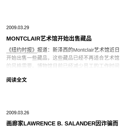
Bartolini将负责设计双年展的教育空间，Tobias
Rehberger设计酒吧和咖啡厅，Rirkrit Tiravanija设
计书店。
2009.03.29
今年，七十七个国家将参展，包括首次参加的摩纳
MONTCLAIR艺术馆开始出售藏品
哥共和国，阿联酋，黑山共和国，加蓬共和国，科
《纽约时报》
报道：新泽西的Montclair艺术馆近日
摩罗联盟。金狮奖评委会的国际评委主席为Angela
开始出售一些藏品，这些藏品已经不再适合艺术馆
Vattese，评委会的其他成员包括Artforum的编辑
的风格需要。博物馆目前已经减少员工的工作时间
Jack Bankowsky, 学者Homi K. Bhabha 和Sarat
和运作成本。博物馆的官员称，出售这些艺术品，
Maharaj, 艺术评论家Julia Voss。参展艺术家名单
阅读全文
将用于购买其他艺术品，这并不违背博物馆馆长联
合会的政策。
在此可查询
。
2009.03.26
画廊家LAWRENCE B. SALANDER因诈骗而