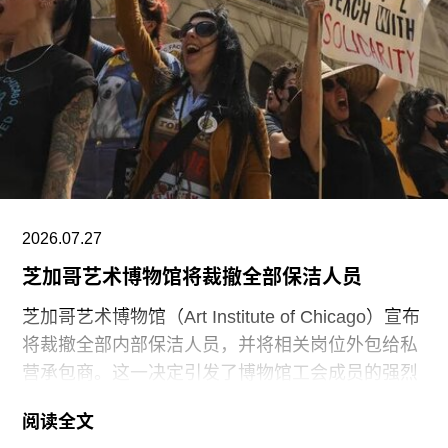
列展品的方式，展览将按主题划分为“抽象”、“流行
文化”、“土地”、“语言”和“叙事”等单元。根据新闻
稿，这种设计旨在邀请观众“按照自己的方式”与艺
术互动。
阿布扎比古根海姆博物馆是阿布扎比耗资数十亿美
元打造的萨迪亚特岛文化区（Saadiyat Island
Cultural District）最新落成的文化机构之一。该文
化区还包括阿布扎比卢浮宫（Louvre Abu
2026.07.27
芝加哥艺术博物馆将裁撤全部保洁人员
芝加哥艺术博物馆（Art Institute of Chicago）宣布
将裁撤全部内部保洁人员，并将相关岗位外包给私
营承包商。这一决定引发了博物馆工会成员的强烈
反对。
阅读全文
6月29日，博物馆发布了一份关于裁员计划的初步