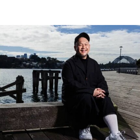
代主义建筑作品。
“阿尔托作品” 包括阿尔瓦·阿尔托于1928年至1988
年间设计完成的一系列建筑、社区开发项目及校园
空间，涵盖住宅、公共、市政、社区及文化建筑。
根据联合国教科文组织的说明，这些作品展现了“以
人为本、因地制宜且富有同理心的设计理念，体现
了芬兰对现代建筑的重要贡献”。
入选项目中最早期的代表作之一是位于赫尔辛基的
“阿尔瓦·阿尔托之家”（Aalto House，1936），由
阿尔瓦·阿尔托与其妻子艾诺·阿尔托共同设计，作
为两人的私人住宅。在13项作品中，有5项位于芬
兰首都赫尔辛基，包括文化之家（House of
Culture，1958）活动中心，以及著名的芬兰大厅
（Finlandia Hall，1971），后者兼具会议中心与音
乐厅功能。