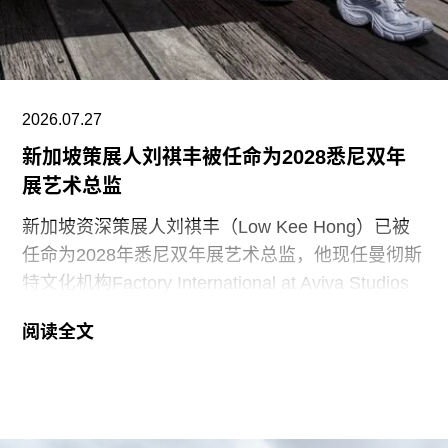
另一项重要作品是赛纳察洛市政厅（Säynätsalo
Town Hall），由阿尔瓦·阿尔托与艾丽莎·阿尔托于
1952年共同完成。艾诺于1949年去世后，阿尔瓦
与艾丽莎结婚。两人还共同建造了位于派延奈湖
2026.07.27
（Lake
新加坡策展人刘祺丰被任命为2028悉尼双年
展艺术总监
新加坡资深策展人刘祺丰（Low Kee Hong）已被
任命为2028年悉尼双年展艺术总监，他现任曼彻斯
特文化机构Factory International at Aviva Studios
创意总监，曾担任新加坡双年展创始总监。
阅读全文
2026年悉尼双年展于今年3月至6月举行，主题
“rememory”取自托妮·莫里森（Toni Morrison）
1987年的小说《宠儿》（
Beloved
）。本届双年展
艺术总监、阿联酋策展人胡尔·卡西米（Hoor Al