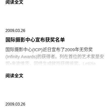
阅读全文
励。巴尔的摩艺术馆将在4月29日到6月28日为获奖
者举办展览。
2009.03.26
国际摄影中心宣布获奖名单
国际摄影中心(ICP)近日宣布了2009年无穷奖
(Infinity Awards)的获得者。列在首位的艺术家是安
妮•来波维茨，因终生成就而获得该奖。Letizia
Battaglia获得卡帕奖，其他的获奖者为Lieko Shiga
阅读全文
(年轻摄影师), Rinko Kawauchi (艺术), Aveek Sen
(写作), Geert van Kesteren (新闻摄影), Gayle G.
Greenhill (ICP信托会奖金)和 Tim Walker (时尚/广
告/摄影)。Aglaia Konrad的《沙漠城》（Desert
2009.03.26
Cities）获得最佳出版奖。ICP的无限奖1984年创