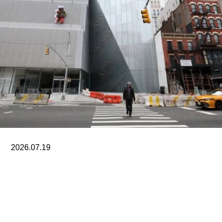
新工程。目前，卓纳画廊在纽约切尔西的布局已相
当庞大，除翻新的525号空间外，还在西20街537
号，以及相互连通的西19街519、525和533号设有
展览空间。此外，自2021年起，画廊还在翠贝卡运
营着一个空间，今年早些时候更名为“卓纳翠贝
卡”。除纽约外，卓纳画廊目前还在洛杉矶、伦敦、
巴黎和香港设有空间。
不过，卓纳的离开并不意味着纽约上东区失去了画
廊聚集效应。目前仍在此设有空间的画廊包括阿尔
明·莱希（Almine Rech）、高古轩（Gagosian）、
2026.07.19
格莱斯顿（Gladstone）、Lévy
纽约新美术馆发生漏水事故
据Artnews报道，上周末纽约遭遇暴雨侵袭，新博
物馆出现了严重漏水。一段现场视频显示，雨水不
断流入正在展出王水（WangShui）大型铝板画作