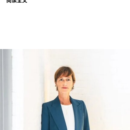
阅读全文
筑与设计学院”，具体名称尚待校方批准。目前，学
院正在招聘首任院长，为首个学年做准备。
新学院计划于2027年11月正式开放，将入驻加州艺
术学院（CCA）原校址。加州艺术学院曾是加州最
后一家非营利性艺术院校，但近年来持续受招生人
数下降和预算赤字影响导致裁员，最终于今年年初
被范德堡大学收购。根据收购协议，加州艺术学院
将于2026-27学年结束后停止办学。
这笔捐赠是黄仁勋夫妇迄今向教育机构提供的最大
单笔捐款，金额超过了此前向其母校俄勒冈州立大
学捐赠的5000万美元。加上去年2月向范德堡大学
捐赠的2250万美元，黄仁勋夫妇对该校的捐赠总额
已达到9750万美元。同时，他们还带动了其他慈善
捐赠者向范德堡大学旧金山校区扩建项目捐赠共计
2500万美元。