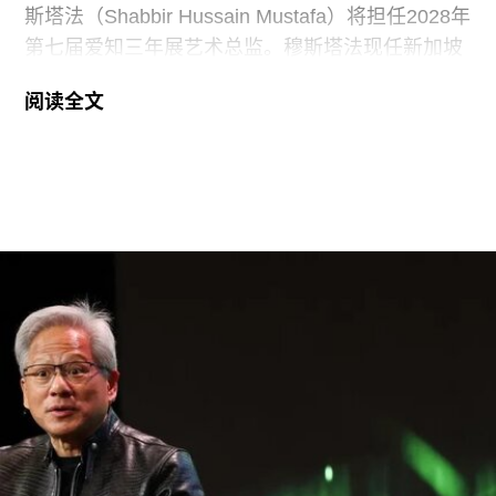
斯塔法（Shabbir Hussain Mustafa）将担任2028年
第七届爱知三年展艺术总监。穆斯塔法现任新加坡
美术馆首席策展人，组委会表示作出该选择的原因
阅读全文
是其卓越的策展履历，以及能够为三年展带来崭新
且国际化视野的能力。
穆斯塔法拥有丰富的策展经验。2013年至2023年
间，他曾担任新加坡国家美术馆高级策展人，此后
在阿布扎比古根海姆美术馆担任高级策展人兼展览
部主管。2015年，他策划了第56届威尼斯双年展新
加坡馆。穆斯塔法还于2018年共同策划了达卡艺术
峰会，目前他正参与筹备将于2026年11月在多哈举
行的首届卡塔尔鲁拜亚四年展（Rubaiya
Qatar）。2017年至2022年，他曾担任柏林世界文
化宫（Haus der Kulturen der Welt）项目委员会成
员。自2025年起，他还担任国际现代艺术博物馆与