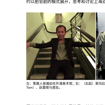
约以肥皂剧的模式展开，思考和讨论上海
左：策展人侯瀚如在外滩美术馆；右：（右起）喜玛拉雅
Tam）、赵嘉陵与朋友。