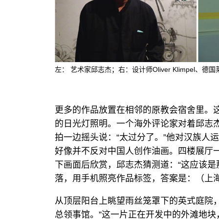
左： 艺术家邱志杰；右：设计师Oliver Klimpel、德国
更多的作品放置在相邻的原教会宿舍里。
的日光灯照明。一个海外评论家对着邱志
拍一边摇头说：“太过分了。”他对汉族人
好像并不反对中国人创作油画。四楼展厅
下画面后欣赏，邱志杰猜测道：“这应该是
落，用手机照亮作品标签，答案是：（上
从顶层阳台上眺望雨丝笼罩下的英式庭院
总领事馆。”这一片正在开发中的外滩地块