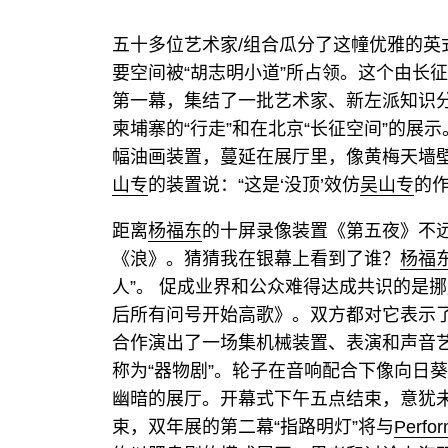
五十多位艺术家/组合瓜分了这幢优雅的英
要空间被“胡志明小道”所占领。这个由长
第一幕，集结了一批艺术家、新左派知识
柬埔寨的“行走”和在北京“长征空间”的展
幅油画装置，蔓延在展厅里，像黄梅天墙
山专
的装置说：“这是‘没顶’效仿
吴山专
的作
距离
杨福东
的十屏录像装置《第五夜》不
《浪》。猜猜我在银幕上看到了谁？
杨福
人”。 促成业界和公众难得达成共识的是挪
后所有问号开始高歌》。双方都对它表示
合作演出了一场集机械装置、表演和声音
称为“器物剧”。轮子在音响配合下像向日
幽暗的展厅。开幕式下午五点结束，意犹未
束，双年展的第二幕“指路明灯”将与
Perfo