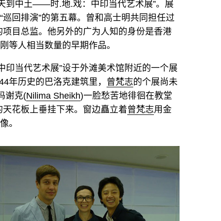
到中土——时.地.戏：中印当代艺术展”。展
“巡回排演”的第五幕。曾和
高士明
共同担任过
的项目总监。他另外的广为人知的身份是香港
刚
等人相当数量的早期作品。
中印当代艺术展”设于外滩美术馆附近的一个展
44年历史的巴洛克建筑里，
曾梵志
的个展尚未
玛谢克(
Nilima Sheikh
)一脸愁苦地徘徊在教堂
的天花板上垂挂下来。窗边矗立着
曾梵志
用金
雕像。