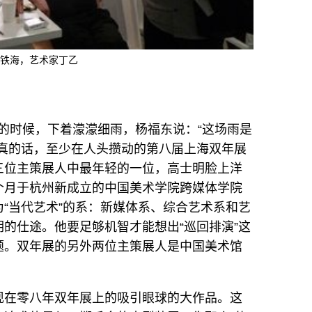
铁海，艺术家丁乙
术馆的时候，下着濛濛细雨，
杨福东
说：“这场雨是
是真的话，至少在人头攒动的第八届上海双年展
三位主策展人中最年轻的一位，
高士明
脸上洋
个月于杭州新成立的中国美术学院跨媒体学院
“当代艺术”的系：新媒体系、综合艺术系和艺
明
的仕途。他要足够机智才能想出“巡回排演”这
题。双年展的另外两位主策展人是中国美术馆
现在零八年双年展上的吸引眼球的大作品。这