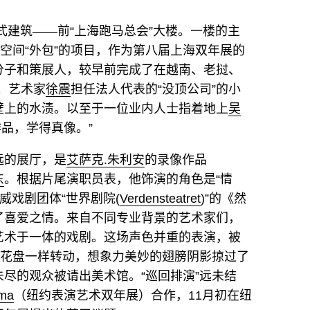
式建筑——前“上海跑马总会”大楼。一楼的主
征空间“外包”的项目，作为第八届上海双年展的
分子和策展人，较早前完成了在越南、老挝、
示。艺术家
徐震
担任法人代表的“没顶公司”的小
壁上的水渍。以至于一位业内人士指着地上
吴
品，学得真像。”
远的展厅，是
艾萨克.朱利安
的录像作品
东
。根据片尾演职员表，他饰演的角色是“情
威戏剧团体“世界剧院(
Verdensteatret
)”的《然
了喜爱之情。来自不同专业背景的艺术家们，
艺术于一体的戏剧。这场声色并重的表演，被
葵花盘一样转动，想象力美妙的翅膀阴影掠过了
尽的观众被请出美术馆。“巡回排演”远未结
rma
（纽约表演艺术双年展）合作，11月初在纽