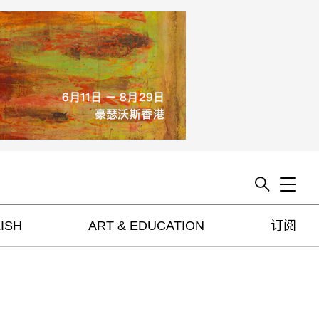
Toggle
ISH
ART & EDUCATION
订阅
artguide
新闻
展评
杂志