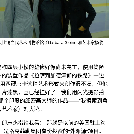
莱比锡当代艺术博物馆馆长Barbara Steiner和艺术家杨俊
这栋四层小楼的整修好像尚未完工，使用简陋
杰的装置作品《拉萨到加德满都的铁路》一边
运用西藏唐卡这种艺术形式来创作很不满，但他
一片漆黑，画已经挂好了，我们用闪光摄影拍
那个印度的细密画大师的作品——”我摸索到角
海艺术家）刘大鸿。
，邱志杰指给我看：“那就是以前的英国驻上海
，是洛克菲勒集团有份投资的“外滩源”项目。