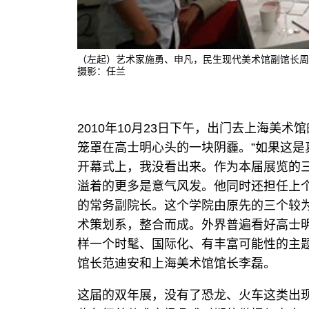
（左起）艺术家施勇、申凡，民生现代美术馆副馆长周
摄影：任兰
2010年10月23日下午，出门去上海美
笼罩在
高士明
心头的一块阴霾。”如果这
开幕式上，我没看出来。作为本届展览的
溢着的更多是意气风发。他同时还担任上
的常务副院长。这个学院由原先的三个较为
术策划系，整合而成。外界普遍看好
高士
样一个时髦、国际化、有丰富可能性的主
馆长
范迪安
和上海美术馆馆长李磊。
这届的双年展，没有了恐龙、火车这类出