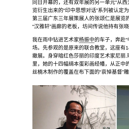
同日开幕的，还有双年展的另一单元“从西天
览衍生出来的“印中思想对话”系列被认定为
第三届广东三年展策展人的
张颂仁
是展览
“汉雅轩”画廊的老板，坊间传说他持有
张晓
我在雨中钻进艺术家
杨振中
的车子，奔赴“
场。先参观的是原来的联合教堂，这座有1
撤展。身穿暗红色莎丽的印度艺术家尼丽.
里，她的十四幅绢本蛋彩画经幡，从正中
丝楠木制作的覆盖在布下面的“哀悼基督”