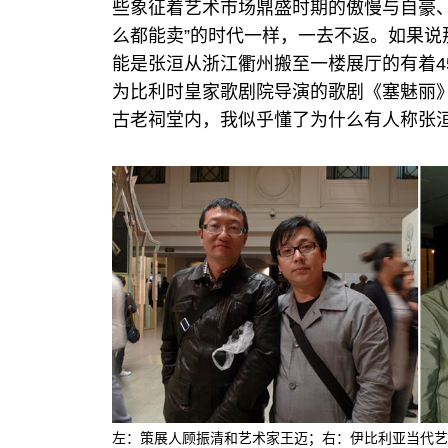
些象征着艺术市场鼎盛时期的傲慢与自豪
么都能卖”的时代一样，一去不返。如果
能是张洹从浙江衢州搬至一楼展厅的有着4
为比利时皇家歌剧院导演的歌剧《塞魅丽
古老祠堂内，我似乎懂了为什么有人称张洹
左：策展人顾振清和艺术家王迈；右：伊比利亚当代艺