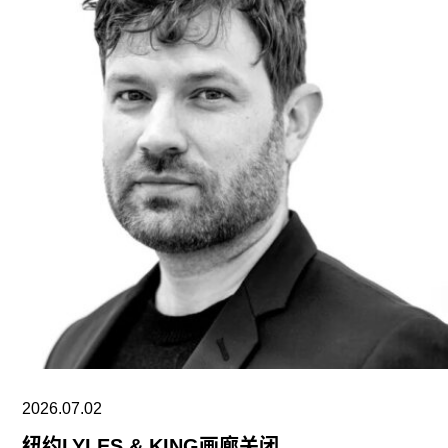
《竖立》（
Aufrichten
）的作品极为相似。比尔费
尔德告诉德国媒体《WAZ》，当她在宣言展上看到
图尔的《升起》时，感到“极度震惊。她指出，抄袭
争议的核心在于：将回收利用的木制教堂长椅竖立
于教堂空间之中，这正是她作品《竖立》的关键构
成元素。她的作品由29张、每张长约五米的教堂长
椅组成，曾作为“鲁尔2010”（Ruhr.2010）项目的
参展作品于波鸿基督君王教堂（Christ-König-
Kirche）展出。“鲁尔2010”旨在庆祝德国鲁尔区作
为首个整个地区（而非单一城市）获选为“欧洲文化
之都”。
图尔否认了比尔费尔德的指控，并向《ARTnews》
表示：鉴于比尔费尔德“没有回应宣言展与策展团队
提出的面对面会谈提议——我本人也非常乐意出席
2026.07.02
——反而通过律师向我寄来了一封带有威胁意味的
信函，因此我现在也不得不聘请律师来维护自身权
纽约LYLES & KING画廊关闭