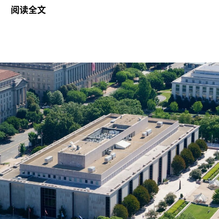
特里安塔菲利迪斯的教育背景为建筑，其创作实践
阅读全文
融合了表演、装置艺术、游戏及虚拟现实技术。他
的最新作品《野性元宇宙（蜘蛛）》（
Feral
Metaverse
[
Spider]
，2026）是一只可供观众互动
的巨型蜘蛛，将在今年10月14日至18日于摄政公园
举行的弗里兹伦敦艺术展上亮相。
今年该奖项由谷歌艺术与文化（Google Arts &
Culture）合作颁发，并与非营利组织Forma共同委
任与制作。根据新闻稿，该奖项旨在邀请艺术家“将
包括人工智能在内的先进技术作为协作工具进行实
验”。特里安塔菲利迪斯与谷歌艺术与文化合作，将
这件蜘蛛形雕塑设计为一种多人互动游戏，让参与
者有机会“无需借助传统沟通方式，即可解锁不同的
反乌托邦世界”。参观者被邀请“拥抱野性”，可以攀
爬或悬挂在作品上。