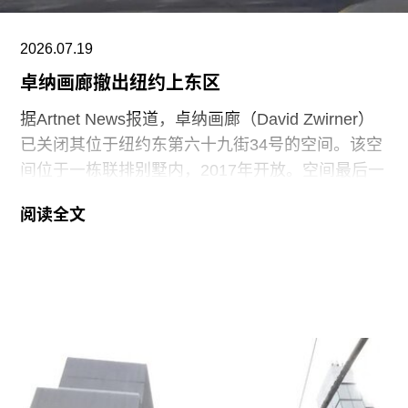
俄罗斯主动缺席了2022年和2024年两届威尼斯双
2026.07.19
年展，并在后者期间将国家馆借予玻利维亚使用。
卓纳画廊撤出纽约上东区
今年，在双年展开幕临近之际，双年展评审团宣
布，由于国际刑事法院已裁定俄罗斯和以色列两国
据Artnet News报道，卓纳画廊（David Zwirner）
领导人面临反人类罪指控，两国均不具备奖项评选
已关闭其位于纽约东第六十九街34号的空间。该空
资格。意大利文化部长亚历山德罗·朱利
间位于一栋联排别墅内，2017年开放。空间最后一
（Alessandro Giuli）也因俄罗斯参展而抵制了开幕
场展览是与巴黎Galerie Kuegel联合策划的群展
阅读全文
式。
“Set in Stone”，已于6月26日结束。卓纳画廊是最
新一家离开该街区的画廊，此前，Nara Roesler画
廊已于2020年撤离上东区，豪瑟沃斯画廊
（Hauser & Wirth）也于去年离开。
画廊发言人在一份声明中表示：“我们的计划一直是
在切尔西空间改造的最后阶段完成后离开上东区。
我们对离开上东区感到不舍，也期待今年秋季在19