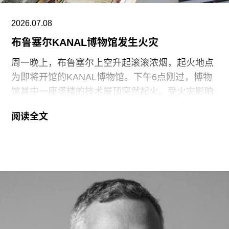
2026.07.08
布鲁塞尔KANAL博物馆发生火灾
周一晚上，布鲁塞尔上空升起滚滚浓烟，起火地点
为即将开馆的KANAL博物馆。下午6点刚过，博物
馆其中一座塔楼的技术屋顶突然起火。受火灾影响
的区域原计划用作KANAL建筑中心，用于存放建筑
阅读全文
中心的藏品和档案。火灾发生时馆内无人，目前尚
未有人员受伤的报告。截至晚上9点，消防部门已
将火势扑灭。
由于消防灭火过程中大量用水，建筑的大部分区域
遭受了严重的水浸损坏。因此，KANAL建筑中心将
无法于11月28日与博物馆其他部分同步开放。
KANAL博物馆定位为一座聚焦现代与当代艺术及建