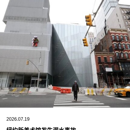
街、20街以及翠贝卡（Tribeca）的展览项目。”
不久前，画廊刚刚完成了由安娜贝尔·塞尔多夫
（Annabelle Selldorf）设计的西19街525号空间翻
新工程。目前，卓纳画廊在纽约切尔西的布局已相
当庞大，除翻新的525号空间外，还在西20街537
号，以及相互连通的西19街519、525和533号设有
展览空间。此外，自2021年起，画廊还在翠贝卡运
营着一个空间，今年早些时候更名为“卓纳翠贝
卡”。除纽约外，卓纳画廊目前还在洛杉矶、伦敦、
巴黎和香港设有空间。
不过，卓纳的离开并不意味着纽约上东区失去了画
廊聚集效应。目前仍在此设有空间的画廊包括阿尔
明·莱希（Almine Rech）、高古轩（Gagosian）、
格莱斯顿（Gladstone）、Lévy
2026.07.19