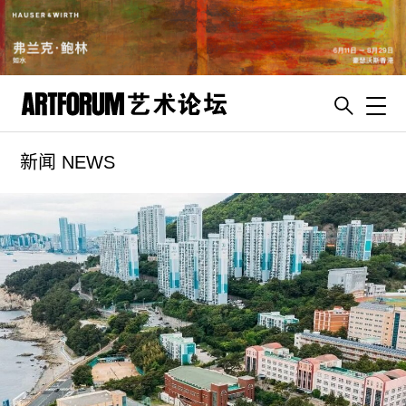
Toggl
新闻 NEWS
artguide
新闻
展评
杂志
专栏
视频
ENGLISH
ART & EDUCATION