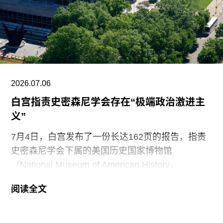
2026.07.06
白宫指责史密森尼学会存在“极端政治激进主
义”
7月4日，白宫发布了一份长达162页的报告，指责
史密森尼学会下属的美国历史国家博物馆
（National Museum of American History，
NMAH）存在“极端政治激进主义”，并严厉批评其
阅读全文
领导层“公然采纳了一套意识形态框架，不再将美国
历史视为应予以传授和颂扬的共同国家遗产，而是
将其作为分裂、打击和挫败我国公民信心的政治工