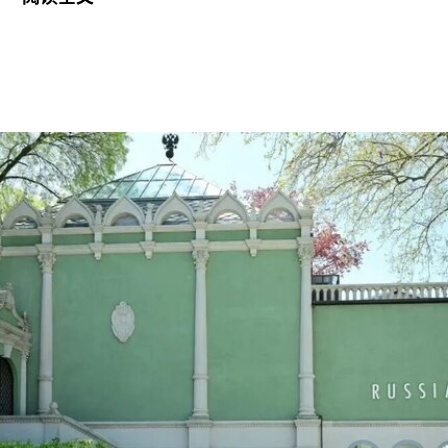
拉抵达时手中紧握着一尊从古巴带来的残破圣母玛
利亚雕像，称其为希望的象征。
这位38岁的古巴艺术家自7月7日获释后便失去音
讯。当时，他刚刚服完因参与2021年7月古巴抗议
活动而被判处的五年刑期，仅提前数日获释。古巴
裔美国艺术家可可·福斯科（Coco Fusco）近日曾
撰文追问奥特罗·阿尔坎塔拉出狱后的下落。7月17
日，美国驻哈瓦那大使馆一名官员向《纽约时报》
透露，奥特罗·阿尔坎塔拉已获发人道主义签证，能
够进入美国，开始其被迫流亡的生活。
奥特罗·阿尔坎塔拉于2018年与一群艺术家、记者
和学者共同创立了圣伊西德罗运动（San Isidro
Movement）。该组织参与反对古巴政府、倡导民
主的社会运动。他还参与创作了抗议歌曲《祖国与
生命》（
Homeland and Life
），这首抗议颂歌在