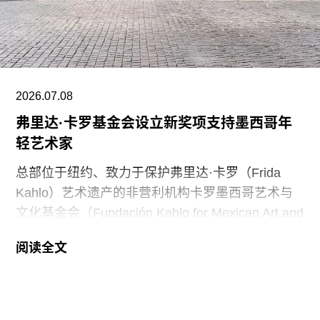
汇的生态阈限”，汇聚关于关怀、修复与世界建构的
实践。位于影岛、拥有百年历史的海洋仓库Space
OneZ将举办展览的第二乐章，探讨港口历史与水
域神话，以及劳动与抵抗等议题。第三乐章将在原
釜山南高中旧址展开，该场地被构想为一个“自下而
2026.07.08
上的知识、口述历史、被审查的材料以及仍在成形
的未来的排练场”。
弗里达·卡罗基金会设立新奖项支持墨西哥年
轻艺术家
完整参展名单如下：
总部位于纽约、致力于保护弗里达·卡罗（Frida
5D（Sammy
Kahlo）艺术遗产的非营利机构卡罗墨西哥艺术与
文化基金会（Fundación Kahlo for Mexican Art and
Culture）宣布设立“卡罗艺术奖”（Kahlo Art
阅读全文
Prize）。该奖项将每两年颁发一次，获奖者将获得
5万美元奖金，用于支持其艺术创作，并有机会在
墨西哥城的卡罗故居博物馆（Museo Casa
Kahlo）举办展览。