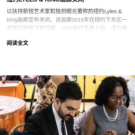
益。”
以扶持新锐艺术家和独到眼光著称的纽约Lyles &
King画廊宣布关闭。该画廊2015年在纽约下东区一
家餐厅的地下室开幕，2020年迁至唐人街，成为最
早进驻该区域的画廊之一。创始人艾萨克·莱尔斯
阅读全文
（Isaac Lyles）通过邮件宣布了这一消息。
莱尔斯写道：“怀着深深的感激和一丝伤感，我宣布
历经十一年、118场展览之后，Lyles & King已正式
关闭。我于2015年5月创立这间画廊，当时坚信在
当今这个过度媒介化的世界里，亲身体验展览至关
重要。那时我坚信，现在依然相信，艺术具有让我
们与自身人性相连的能力：与我们的身体、与彼
此、与我们之外的主体性相连。我认为，如今我们
比以往任何时候都更需要这种连结感。”
画廊代理的艺术家包括阿内塔·格热希科夫斯卡