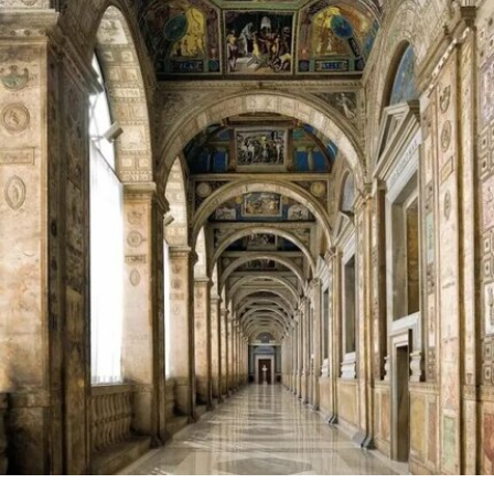
（Selma Selman）、伊扎·塔拉塞维奇（Iza
Tarasewicz）等，他们将在明斯特市中心及周边地
区展出探讨边缘化与共同生活等主题的作品。
本届展览也是明斯特雕塑展联合创始人卡斯珀·柯尼
希（Kasper König）去世后的首届活动，他自1977
年该活动创办以来一直担任艺术总监。本届展览由
克罗地亚女性策展团体“What, How & for Whom”
（WHW）担任艺术总监，成员包括伊维特·丘尔林
（Ivet Ćurlin）、娜塔莎·伊利奇（Nataša Ilić）和
萨比娜·萨博洛维奇（Sabina Sabolović）。WHW
将策展重点放在正经历城市更新与社会转型的街
区，包括Kinderhaus、Berg Fidel以及York-
Quartier等区域。
“我们致力于探索这座城市对不同人群和视角的开放
程度与包容性，”WHW在声明中表示，“我们希望关