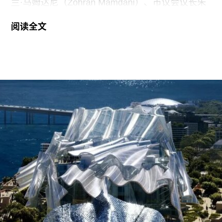
兰·马姆达尼（Zohran Mamdani）、市议会议长朱
莉·梅宁及多名议员于6月30日就2027财年的城市预
阅读全文
算达成“握手协议”后公布的。
纽约市文化事务局是全美规模最大的市级艺术项目
资助机构，支持的机构包括大都会艺术博物馆、美
国自然历史博物馆、布鲁克林博物馆、皇后区博物
馆以及纽约植物园等。今年的拨款较2026年（此前
预算最高纪录）增加了2420万美元，也比市议会3
月份公布的初步财政计划高出1.07亿美元。
除增加拨款外，2027财年预算还设立了由文化事务
局管理的“文化稳定基金”（Cultural Stability
Fund），该基金将在未来三个财年期间每年发放
1000万美元，“以协助遭遇突发或紧急情况的符合
条件的组织”。