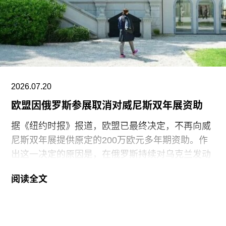
2021年获两项拉丁格莱美奖，并已成为古巴反对派
的象征。
据美联社报道，古巴当局提出以强制流放为条件换
取奥特罗·阿尔坎塔拉的自由。当他抵达迈阿密时，
支持者们挥舞着印有“祖国与生命”字样的古巴国旗
迎接他。获释时，奥特罗·阿尔坎塔拉是古巴最受国
2026.07.20
际关注的政治犯之一，该国正因美国实施的石油封
欧盟因俄罗斯参展取消对威尼斯双年展资助
锁而面临日益恶化的人道主义危机。
据《纽约时报》报道，欧盟已最终决定，不再向威
尼斯双年展提供原定的200万欧元多年期资助。作
出这一决定的原因是，在俄罗斯持续对乌克兰发动
侵略之际，双年展组织方仍允许俄罗斯参加2026年
阅读全文
双年展。
此次撤资是在欧盟数月来持续发出警告之后作出
的。今年3月，在威尼斯双年展宣布俄罗斯将以群