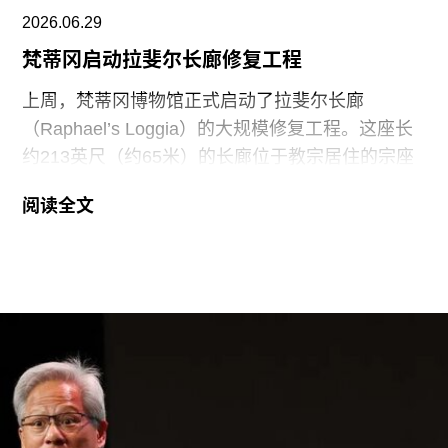
注这座城市内部存在的诸多‘城中城’，并探讨参
2026.06.29
与、包容、排斥与共同体等议题。”
梵蒂冈启动拉斐尔长廊修复工程
上周，梵蒂冈博物馆正式启动了拉斐尔长廊
（Raphael’s Loggia）的大规模修复工程。这座长
约213英尺（约65米）的长廊位于教宗居住的宗座
宫（Apostolic Palace）内，墙面绘有拉斐尔及其工
阅读全文
坊创作的大型湿壁画。此次修复将由一支由20位专
家组成的团队负责，对这件文艺复兴时期杰作进行
全面清理和保护。整组湿壁画描绘了《旧约》和
《新约》中的52个场景，每个场景均由受古罗马壁
画装饰风格启发的华丽纹饰框环绕。
这组壁画创作于1517年至1519年间，是为教皇利
奥十世所作。作品覆盖了宗座宫二层带顶廊道的13
个拱间，俯瞰中庭。尽管公众需通过特殊申请才能