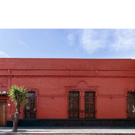
影像、装置、雕塑、绘画、素描及社会行动等多个
领域，他们将围绕本届双年展联合艺术总监阿马尔·
哈拉夫（Amal Khalaf）和伊芙琳·西蒙斯（Evelyn
Simons）提出的“异见合唱”（Dissident Chorus）
这一主题展开创作。
值得注意的是，本届双年展有意突破以视觉艺术为
中心的展览模式。根据新闻稿，展览将更多侧重于
“声音、身体、乐谱、图像、档案、广播、地图和现
场情境”，并将“声音视为材料，身体视为档案，集
会视为一种政治形式”。
展览将分为三个部分，每个部分都被构想为一部多
声部乐谱的一个乐章，共同构成“釜山城市交响
曲”。第一乐章将在釜山当代艺术博物馆举办，策展
团队将其描述为一个“河流、大海与候鸟迁徙路线交