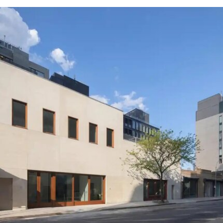
展形式重返国家馆后，欧盟即表示将撤回资助。4
月，欧盟正式确认取消拨款，但给予双年展30天时
间提出申诉。此次最终决定是在对申诉进行审查后
作出的。
欧盟委员会发言人托马斯·雷尼耶（Thomas
Regnier）在一份声明中表示：“由欧洲纳税人资金
支持的文化活动，应当捍卫民主价值，促进开放对
话、多元性和言论自由。”他同时指出，这些价值观
“在今天的俄罗斯并未得到尊重”。
这笔被取消的资助对威尼斯双年展整体财政影响有
限，但撤资本身无疑是欧盟对双年展组织方的一次
严厉谴责。2022年2月俄罗斯入侵乌克兰后，双年
展曾发表声明称，不会接受“任何与俄罗斯政府存在
形式关联的官方代表团、机构或个人”参与其举办的
任何活动。