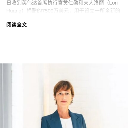
日收到英伟达首席执行官黄仁勋和夫人洛丽（Lori
新型窗户，以过滤紫外线、降低走廊入口处因阳光
Huang）捐赠的7500万美元，用于设立一所全新的
照射产生的热量积聚，从而改善整体保存环境。
艺术学院。新学院暂定名为“黄仁勋与洛丽艺术、建
阅读全文
筑与设计学院”，具体名称尚待校方批准。目前，学
院正在招聘首任院长，为首个学年做准备。
新学院计划于2027年11月正式开放，将入驻加州艺
术学院（CCA）原校址。加州艺术学院曾是加州最
后一家非营利性艺术院校，但近年来持续受招生人
数下降和预算赤字影响导致裁员，最终于今年年初
被范德堡大学收购。根据收购协议，加州艺术学院
将于2026-27学年结束后停止办学。
这笔捐赠是黄仁勋夫妇迄今向教育机构提供的最大
单笔捐款，金额超过了此前向其母校俄勒冈州立大
学捐赠的5000万美元。加上去年2月向范德堡大学
捐赠的2250万美元，黄仁勋夫妇对该校的捐赠总额