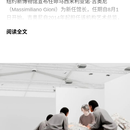
纽约新博物馆宣布任命马西米利亚诺·吉奥尼
（Massimiliano Gioni）为新任馆长，任期自8月1
日开始。吉奥尼自2014年起担任该机构艺术总监，
此次他将接替丽莎·菲利普斯（Lisa Phillips）的职
阅读全文
位，后者在担任该职务二十六年后，于去年秋季宣
布离任。自1977年新美术馆以“新当代艺术博物馆”
之名在玛西娅·塔克（Marcia Tucker）的领导下创
立以来，吉奥尼是第三任馆长。
吉奥尼于2006年以策展人身份加入新博物馆，
2010年晋升为副馆长，2014年出任艺术总监。他
在塑造该机构的展览项目方面发挥了重要作用，其
中最引人注目的是创办了“新博物馆三年展”。2009
年，他与联合策展人劳伦·康奈尔（Lauren
Cornell）和劳拉·霍普特曼（Laura Hoptman）共同
策划了首届三年展，题为“世代三年展：比耶稣更年
轻”（The Generational Triennial: Younger Than