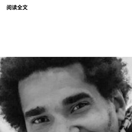
她将接替玛丽亚·巴尔肖（Maria Balshaw）的职
阅读全文
位，后者在担任馆长九年后于今年春季离任。摩根
将于2027年1月正式履新。作为馆长，她将负责管
理泰特不列颠美术馆、泰特现代美术馆以及位于位
于利物浦和圣艾夫斯的分馆。
摩根曾在2002年至2014年间在泰特美术馆担任过
多个职务，包括国际艺术策展人，因此一直被视为
这一职位的热门人选。不过薪酬问题曾是任命过程
中的重要障碍，因为摩根在迪亚艺术基金会的收入
明显高于巴尔肖。泰特美术馆主席罗兰·拉德
（Roland Rudd）向《卫报》透露，摩根在接受这
一职位时接受了“大幅降薪”。
摩根加入泰特美术馆之际，正值该机构处于动荡时
期。泰特美术馆目前正面临财务困境，最近的一份
报告显示其运营处于亏损状态。泰特美术馆曾试图