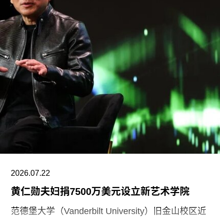
参观，但梵蒂冈工作人员每天都会经过这些作品。
它们被视为文艺复兴时期最伟大的绘画成就之一，
并启发了众多后世作品，包括1792年俄罗斯圣彼得
堡冬宫内的一幅等比例复制品。
最初，这条长廊向外开放，长期暴露于风雨、日晒
和积雪之中。直到19世纪初，长廊才安装窗户。遗
憾的是，这些窗户反而形成了微气候环境，阻碍空
气流通，导致湿气滞留。在随后的几个世纪中，为
了防止颜料脱落，出于善意的修复人员在表面涂抹
了胶水，却无意间加速了壁画的劣化。
在此次修复中，专家将首先加固不稳定的颜料，并
使用光纤激光清除表面污渍。需要补绘的部分将采
2026.07.22
用与原作色彩一致的材料进行修补，同时确保修复
黄仁勋夫妇捐7500万美元设立新艺术学院
区域能够与原作清晰区分，以符合现代文物保护原
范德堡大学（Vanderbilt University）旧金山校区近
则。此外，工程还将安装全新的照明系统，并更换