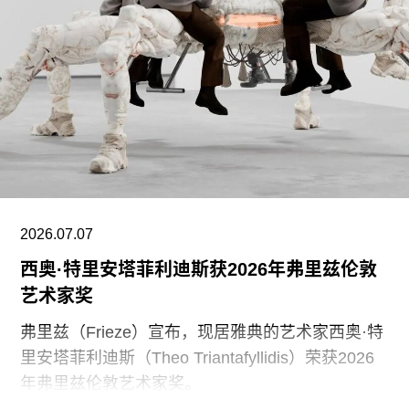
Jesus）。
吉奥尼在新美术馆策划了众多重要展览，包括具有
里程碑意义的群展“自然之后”（After Nature ，
2008）和“怀旧东方”（Ostalgia ，2011），以及目
前正在展出的“新人类：未来的记忆”（New
Humans: Memories of the Future），这也是该机
构扩建新馆后举办的首个展览。此外，他还策划过
多位艺术家的个展，包括约翰·亚康法（John
2026.07.07
西奥·特里安塔菲利迪斯获2026年弗里兹伦敦
艺术家奖
弗里兹（Frieze）宣布，现居雅典的艺术家西奥·特
里安塔菲利迪斯（Theo Triantafyllidis）荣获2026
年弗里兹伦敦艺术家奖。