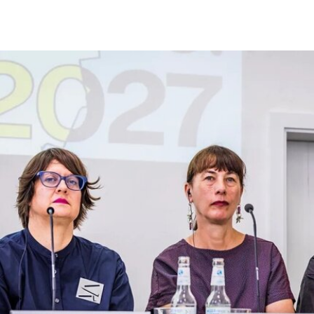
Dar al Funoon表演艺术中心坐落于Saadiyat
Island（萨迪亚特岛）的滨海区（Marina
District）。岛屿北侧的文化区（Cultural District）
汇集了阿布扎比最重要的文化机构，其中包括同样
由盖里设计、目前仍在建设中的Guggenheim Abu
Dhabi（阿布扎比古根海姆美术馆）。
Dar al Funoon预计将于2030年竣工。场馆外墙覆
盖波纹状的反射金属幕墙，内部设有一个2000座的
表演厅、一个3500座的露天圆形剧场、一个400座
的剧院和一个250座的爵士俱乐部，此外还有零售
空间、餐厅和屋顶露台。未来，这里将举办歌剧、
芭蕾、戏剧等演出，邀请本地、区域及国际艺术家
参与。据Designboom报道，场馆透明的外立面让
路人能够一窥内部空间以及正在进行的文化活动，