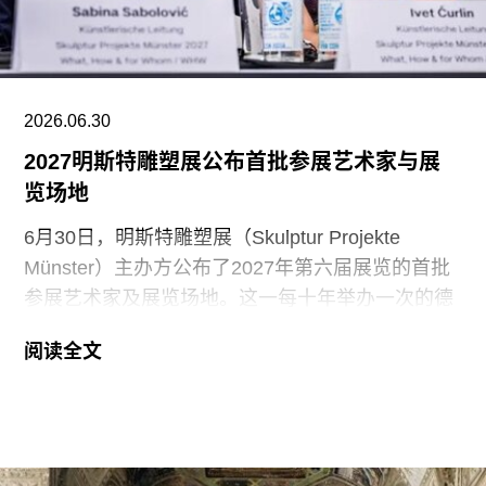
强化建筑与公共空间之间的互动。
2026.06.30
2027明斯特雕塑展公布首批参展艺术家与展
览场地
6月30日，明斯特雕塑展（Skulptur Projekte
Münster）主办方公布了2027年第六届展览的首批
参展艺术家及展览场地。这一每十年举办一次的德
国重要公共艺术展将于2027年6月13日至10月3日
阅读全文
举行。
首批公布的约30位参展艺术家包括罗莎·埃尔-哈桑
（Róza El-Hassan）、休·洛克（Hew Locke）、
奥斯卡·穆里略（Oscar Murillo）、塞尔玛·塞尔曼