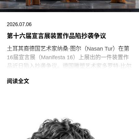
的学术研究服务于美国公众，我们将继续坚持这一
承诺。”
2026.07.06
第十六届宣言展装置作品陷抄袭争议
土耳其裔德国艺术家纳桑·图尔（Nasan Tur）在第
16届宣言展（Manifesta 16）上展出的一件装置作
品近日陷入抄袭争议。德国雕塑艺术家多罗特·比尔
费尔德（Dorothee Bielfeld）指控该作品与自己多
阅读全文
年前创作的一件作品存在明显相似之处。
图尔的这件名为《升起》（
Elevation
，2026）的
装置作品讲一排排教堂长椅竖立，在位于德国埃森
市的圣格特鲁德教堂（St. Gertrud）内展出。据
《ARTnews》报道，现居波鸿的比尔费尔德已要求
宣言展撤下该作品，称其与她16年前创作的题为