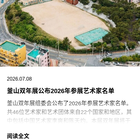
广告
订阅
往期内容
联系我们
关注我们
2026.07.08
釜山双年展公布2026年参展艺术家名单
釜山双年展组委会公布了2026年参展艺术家名单。
共46位艺术家和艺术团体来自22个国家和地区，其
中包括中国艺术家李爽和陈天灼。本届双年展将于
8月29日至11月1日举行。参展艺术家的创作涵盖声
阅读全文
音、音乐、表演、编舞、俱乐部文化、档案研究、