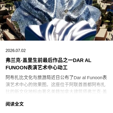
马姆达尼在接受Hyperallergic采访时表示：“艺术家
和文化机构是纽约市跳动的心脏……但严峻的住房
负担危机正威胁着要把长期以来定义这座城市生活
的艺术家们赶走。”他补充说，对纽约艺术和文化机
构的投资，体现了其政府的信念——“那些塑造这座
城市的人，应当能够在这里安家立业”。
2026.07.02
弗兰克·盖里生前最后作品之一DAR AL
FUNOON表演艺术中心动工
阿布扎比文化与旅游局近日公布了Dar al Funoon表
演艺术中心的效果图。这座位于阿联酋首都阿布扎
比的新文化地标由著名美籍加拿大建筑师弗兰克·盖
里（Frank Gehry）设计，目前已正式开工建设。
阅读全文
这也是盖里去年冬天去世前参与的最后几个建筑项
目之一。