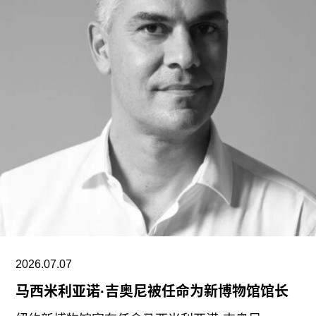
筑的综合性博物馆，计划同时展出知名艺术家和新
兴艺术家的作品。作为法国蓬皮杜中心的合作伙
伴，在该机构因翻新工程闭馆期间，包括马蒂斯、
蒙德里安和毕加索在内的艺术家约350件作品将借
展至KANAL。博物馆还将设有专门用于表演、舞
蹈、音乐和电影的场地，并配备档案图书馆、版画
工作室以及多家餐厅。
这场火灾并非该机构遭遇的首次挫折。比利时媒体
《Nieuwsblad》报道称，KANAL博物馆的开馆日
期此前已两度延期：第一次是在2023年，原因是许
可证审批问题以及新冠疫情的后续影响；第二次则
发生在2025年，当时由于施工工期过于紧张，未能
如期完成。仅翻修费用而言，KANAL是比利时造价
2026.07.07
最高的博物馆项目。
马西米利亚诺·吉奥尼被任命为新博物馆馆长