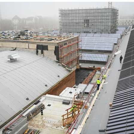
卡罗故居博物馆于2025年9月正式开放。这座私人
住宅曾属于卡罗的父母。博物馆的展陈重点聚焦于
卡罗职业生涯早期创作的作品，以及她与家族成员
之间的关系。
卡罗基金会表示，这一全新奖项专门面向墨西哥新
兴当代艺术家设立。首届评审团汇聚了多位国际艺
术界专业人士，由常驻墨西哥城的独立策展人、塔
马约博物馆（Museo Tamayo）前馆长玛加莉·阿里
奥拉（Magalí Arriola）领衔。此外，卡罗艺术奖还
获得了拍卖行富艺斯（Phillips）的支持。首位获奖
者将于2027年7月6日公布，恰逢弗里达·卡罗诞辰
120周年。奖项将通过公开征集的方式遴选，艺术
家可自2026年11月起提交作品参与评选。