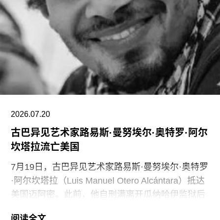
通过裁员来解决资金问题，导致员工士气急剧下降
并引发了罢工。此外，尽管翠西·艾敏和弗里达·卡
罗的展览广受好评，但去年泰特不列颠美术馆和泰
特现代美术馆的参观人数仍远低于疫情前的水平。
摩根于2015年加入迪亚艺术基金会担任总监。任职
期间，她丰富了基金会的藏品结构，并增加了女性
艺术家的代表比例。此前在泰特工作期间，她策划
了广受好评的2015年回顾展“世界走向波普”（The
2026.07.20
古巴异见艺术家路易斯·曼努埃尔·奥特罗·阿尔
坎塔拉流亡美国
7月19日，古巴异见艺术家路易斯·曼努埃尔·奥特罗
·阿尔坎塔拉（Luis Manuel Otero Alcántara）抵达
美国迈阿密。此前，他自刑满离开瓜纳哈伊监狱后
曾一度下落不明。据美联社报道，奥特罗·阿尔坎塔
阅读全文