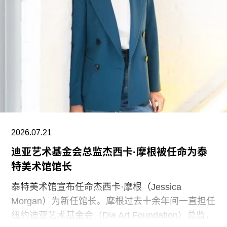
已达到9750万美元。同时，他们还带动了其他慈善
捐赠者向范德堡大学旧金山校区扩建项目捐赠共计
2500万美元。
黄仁勋在一份声明中表示，此次捐赠旨在培养新一
代创作者，进一步巩固旧金山作为创新与创意之都
的文化基础。“技术拓展了我们能够创造什么，而艺
术与设计决定了我们为何创造。二者共同塑造了文
明。”
2026.07.21
黄仁勋和洛丽均为工程师，黄仁勋执掌的英伟达已
迪亚艺术基金会总监杰西卡·摩根被任命为泰
成为全球市值最高的企业之一，也是全球人工智能
特美术馆馆长
浪潮中的核心企业。此次向范德堡大学新校区捐赠
的同时，
泰特美术馆宣布任命杰西卡·摩根（Jessica
Morgan）为新任馆长。摩根过去十余年间一直担任
纽约迪亚艺术基金会（Dia Art Foundation）总监，