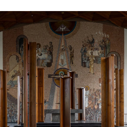
具”。
这份题为《拯救美国的故事》的报告，是基于特朗
普总统于2025年3月签署的一项行政命令而发布
的。该行政令指责史密森尼学会呈现的美国历史版
本“加深了社会分裂，助长了国家羞耻感”，并要求
其所属博物馆剔除所谓的“不当意识形态”。
该报告是特朗普政府自2025年初上台以来，针对这
一无党派组织发起的一系列攻击中的最新一例。白
宫为迫使史密森尼学会转向保守价值观而展开的改
造行动包括全面审查该学会当前及计划中的展览，
“评估其基调、历史叙事框架是否符合美国理想”，
并多次威胁撤销资助。
对此，国家美国历史博物馆（NMAH）通过发言人
回应称：“180多年来，史密森尼学会始终以无党派