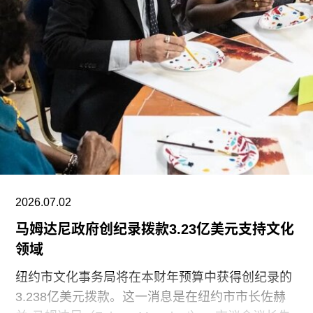
（Aneta Grzeszykowska）、凯西·鲁滕伯格
（Kathy Ruttenberg）、米拉·肖尔（Mira
Schor）、邓祖儿（Jo-ey Tang）与托马斯·富热罗
尔（Thomas Fougeirol）组合等。画廊还举办过莱
克西·布朗（Lexi Brown）、Puppies Puppies等艺
术家的行为表演。Lyles & King的最后两场展览
——杰西·梅金森（Jessie Makinson）个展以及
Cato Ouyang、费尔南达·加尔旺（Fernanda
Galvão）和潘光远（Ren Light
2026.07.02
马姆达尼政府创纪录拨款3.23亿美元支持文化
领域
纽约市文化事务局将在本财年预算中获得创纪录的
3.238亿美元拨款。这一消息是在纽约市市长佐赫