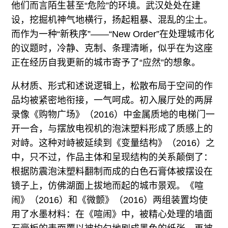
他们而言陌生甚至“危险”的环境。武汉处处在建
设，挖掘机神气地横行，扬起粗暴、混乱的尘土。
而作为一种“新秩序”——“New Order”在处理城市化
的议题时，冷静、克制、条理清晰，似乎在为这座
正在经历自我更新的城市寄予了“应然”的想象。
从材质、形式和述说逻辑上，松散布局于空间的作
品均被紧密地衔接，一气呵成。初入展厅处的两屏
录像《购物广场》（2016）中金属质地的电梯门一
开一合，与摆放电视机的泡沫塑料形成了质感上的
对峙。这种对峙被延续到《变量结构》（2016）之
中，只不过，作品主体和呈现结构的关系颠倒了：
根据防震泡沫塑料翻制而成的白色石膏体被摆设在
镜子上，仿佛湖面上拔地而起的城市景观。《喧
闹》（2016）和《微颤》（2016）两组装置均使
用了水墨材料：在《喧闹》中，被精心处理的墙面