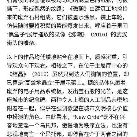
石膏板的表面覆以被均匀地刷成墨色的纸张，再被
撕下，形成偶然的纹路；《微颤》由建筑工地捡拾
来的废弃石材组成，它们被墨水涂黑，装上车轮，
仿佛随时要将积攒的势能爆发出来，呼应着于里间
“黑盒子”展厅播放的录像《涨潮》（2016）的武汉
街头的嘈杂。
以上的作品均低矮地贴合在地面上，质感沉重，引
导观众向下观看。相较之下，在位于主展厅中心的
《结晶》（2016）虽然只到达人们胸前的位置，却
已算是“高耸地矗立”于展示架上。糖的晶体包裹着
废弃的电子用品系统板，发出宝石般的光芒，是这
座城市的纪念碑。两种令人上瘾的人工制品亲密地
附着在一起，似乎在强调欲望在城市文明核心价值
中扮演的角色。由此看来，“New Order”既不在兴
奋地意淫一个乌托邦，傲慢地为秩序立法，也没有
悲观地寓言一个异托邦，却停留在介于两者之间的