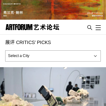
Toggl
展评 CRITICS’ PICKS
artguide
新闻
展评
杂志
专栏
视频
ENGLISH
ART & EDUCATION