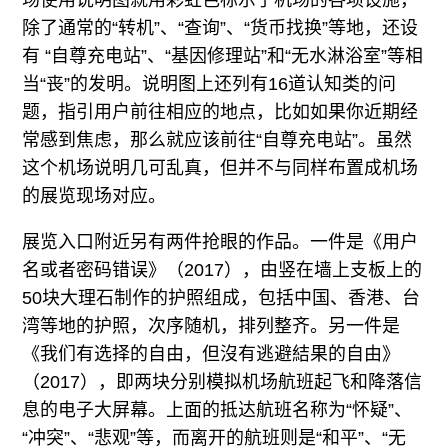
除了通常的“转机”、“查询”、“货币找换”等地，还设
有 “自尊充电站”、“基因修理站”和“无水淋浴室”等相
当“丧”的发明。说明图上还列有16道认知类的问
题，指引用户前往相应的地点，比如如果你近期经
常感到焦虑，那么就应该前往“自尊充电站”。虽然
这个机场说明几可乱真，但并不与同样布置成机场
的展览现场对应。
展览入口附近另有两件抢眼的作品。一件是《用户
名或者密码错误》（2017），由竖在墙上支板上的
50块大理石制作的护照组成，包括中国、香港、台
湾等地的护照，次序随机，排列整齐。另一件是
《我们有选择的自由，但沒有逃避結果的自由》
（2017），即两块分别模拟机场航班起飞和降落信
息的电子大屏幕。上面的抵达航班名称为“怀疑”、
“冲突”、“悲观”等，而离开的航班则是“和平”、“无