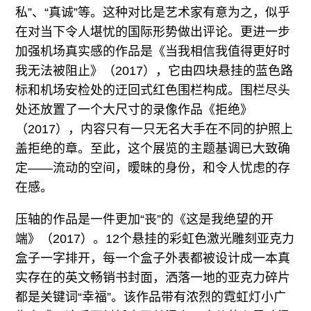
私”、“真诚”等。这种对比是艺术家有意为之，似乎
在对当下令人堪忧的国际形势做出评论。更进一步
加强机场真实感的作品是《当我相信我值得更好时
我无法被阻止》（2017），它由四块悬挂的蓝色路
标和机场安检处的迂回式红色围栏构成。围栏尽头
处还放置了一个大尺寸的录像作品《拒绝》
（2017），内容只有一只无名大手在不同的护照上
盖拒绝的章。至此，这个展览的主题基调已大致确
定——流动的空间，暧昧的身份，和令人忧虑的存
在感。
压轴的作品是一件更加“丧”的《这是我绝望的开
端》（2017）。12个悬挂的彩虹色激光雕刻亚克力
盒子一字排开，每一个盒子外表都被设计成一本真
实存在的英文畅销书封面，洒落一地的亚克力碎片
都是关键词“幸福”。该作品带有浓烈的霓虹灯小广