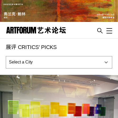
Toggl
展评 CRITICS’ PICKS
artguide
新闻
展评
杂志
专栏
视频
ENGLISH
ART & EDUCATION