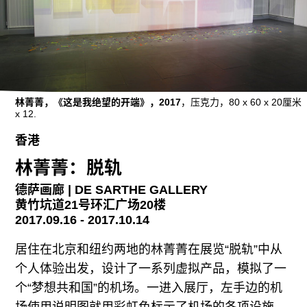
广告
订阅
往期内容
林菁菁，《这是我绝望的开端》，2017
，压克力，80 x 60 x 20厘米
x 12.
联系我们
香港
关注我们
林菁菁：脱轨
德萨画廊 | DE SARTHE GALLERY
黄竹坑道21号环汇广场20楼
2017.09.16 - 2017.10.14
居住在北京和纽约两地的林菁菁在展览“脱轨”中从
个人体验出发，设计了一系列虚拟产品，模拟了一
个“梦想共和国”的机场。一进入展厅，左手边的机
场使用说明图就用彩虹色标示了机场的各项设施，