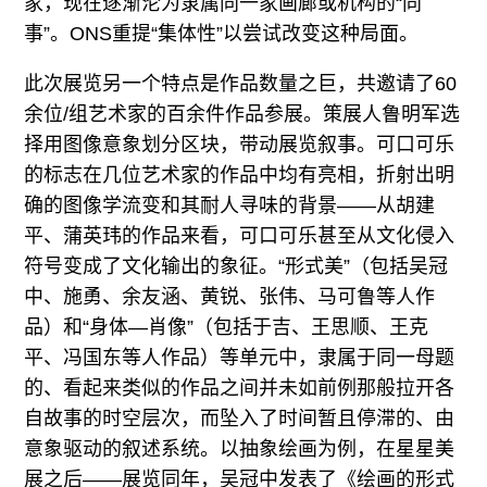
家，现在逐渐沦为隶属同一家画廊或机构的“同
事”。ONS重提“集体性”以尝试改变这种局面。
此次展览另一个特点是作品数量之巨，共邀请了60
余位/组艺术家的百余件作品参展。策展人鲁明军选
择用图像意象划分区块，带动展览叙事。可口可乐
的标志在几位艺术家的作品中均有亮相，折射出明
确的图像学流变和其耐人寻味的背景——从胡建
平、蒲英玮的作品来看，可口可乐甚至从文化侵入
符号变成了文化输出的象征。“形式美”（包括吴冠
中、施勇、余友涵、黄锐、张伟、马可鲁等人作
品）和“身体—肖像”（包括于吉、王思顺、王克
平、冯国东等人作品）等单元中，隶属于同一母题
的、看起来类似的作品之间并未如前例那般拉开各
自故事的时空层次，而坠入了时间暂且停滞的、由
意象驱动的叙述系统。以抽象绘画为例，在星星美
展之后——展览同年，吴冠中发表了《绘画的形式