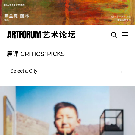
Toggl
展评 CRITICS’ PICKS
artguide
新闻
展评
杂志
专栏
视频
ENGLISH
ART & EDUCATION