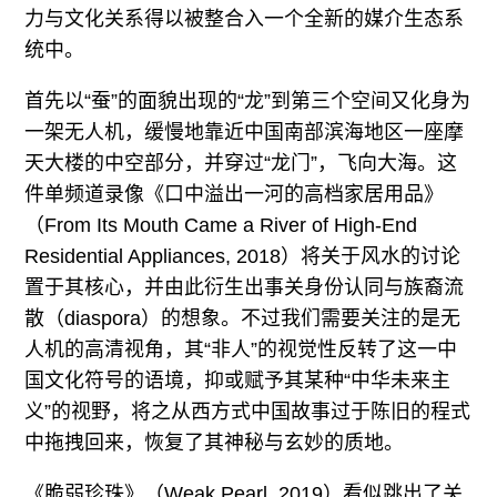
力与文化关系得以被整合入一个全新的媒介生态系
统中。
首先以“蚕”的面貌出现的“龙”到第三个空间又化身为
一架无人机，缓慢地靠近中国南部滨海地区一座摩
天大楼的中空部分，并穿过“龙门”，飞向大海。这
件单频道录像《口中溢出一河的高档家居用品》
（From Its Mouth Came a River of High-End
Residential Appliances, 2018）将关于风水的讨论
置于其核心，并由此衍生出事关身份认同与族裔流
散（diaspora）的想象。不过我们需要关注的是无
人机的高清视角，其“非人”的视觉性反转了这一中
国文化符号的语境，抑或赋予其某种“中华未来主
义”的视野，将之从西方式中国故事过于陈旧的程式
中拖拽回来，恢复了其神秘与玄妙的质地。
《脆弱珍珠》（Weak Pearl, 2019）看似跳出了关