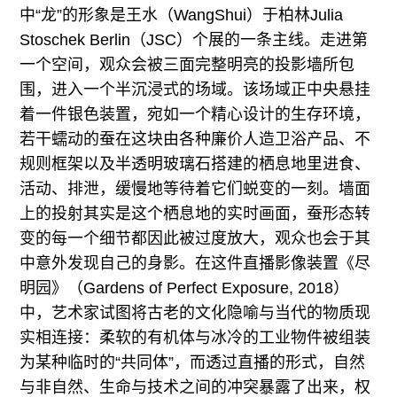
中“龙”的形象是王水（WangShui）于柏林Julia
Stoschek Berlin（JSC）个展的一条主线。走进第
一个空间，观众会被三面完整明亮的投影墙所包
围，进入一个半沉浸式的场域。该场域正中央悬挂
着一件银色装置，宛如一个精心设计的生存环境，
若干蠕动的蚕在这块由各种廉价人造卫浴产品、不
规则框架以及半透明玻璃石搭建的栖息地里进食、
活动、排泄，缓慢地等待着它们蜕变的一刻。墙面
上的投射其实是这个栖息地的实时画面，蚕形态转
变的每一个细节都因此被过度放大，观众也会于其
中意外发现自己的身影。在这件直播影像装置《尽
明园》（Gardens of Perfect Exposure, 2018）
中，艺术家试图将古老的文化隐喻与当代的物质现
实相连接：柔软的有机体与冰冷的工业物件被组装
为某种临时的“共同体”，而透过直播的形式，自然
与非自然、生命与技术之间的冲突暴露了出来，权