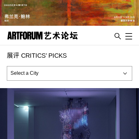
Toggl
展评 CRITICS’ PICKS
artguide
新闻
展评
杂志
专栏
视频
ENGLISH
ART & EDUCATION