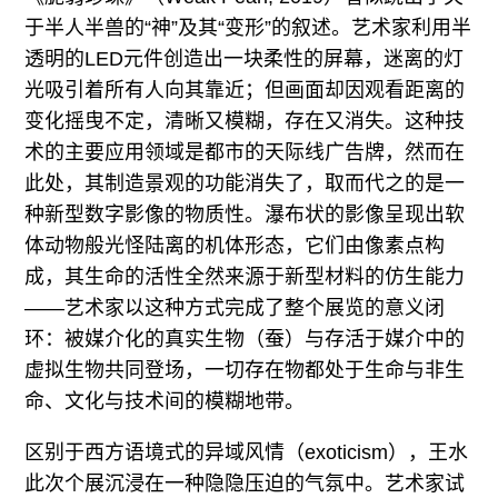
于半人半兽的“神”及其“变形”的叙述。艺术家利用半
透明的LED元件创造出一块柔性的屏幕，迷离的灯
光吸引着所有人向其靠近；但画面却因观看距离的
变化摇曳不定，清晰又模糊，存在又消失。这种技
术的主要应用领域是都市的天际线广告牌，然而在
此处，其制造景观的功能消失了，取而代之的是一
种新型数字影像的物质性。瀑布状的影像呈现出软
体动物般光怪陆离的机体形态，它们由像素点构
成，其生命的活性全然来源于新型材料的仿生能力
——艺术家以这种方式完成了整个展览的意义闭
环：被媒介化的真实生物（蚕）与存活于媒介中的
虚拟生物共同登场，一切存在物都处于生命与非生
命、文化与技术间的模糊地带。
区别于西方语境式的异域风情（exoticism），王水
此次个展沉浸在一种隐隐压迫的气氛中。艺术家试