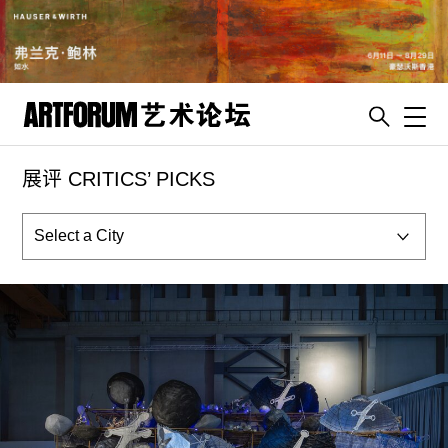
Toggl
展评 CRITICS’ PICKS
artguide
新闻
展评
杂志
专栏
视频
ENGLISH
ART & EDUCATION