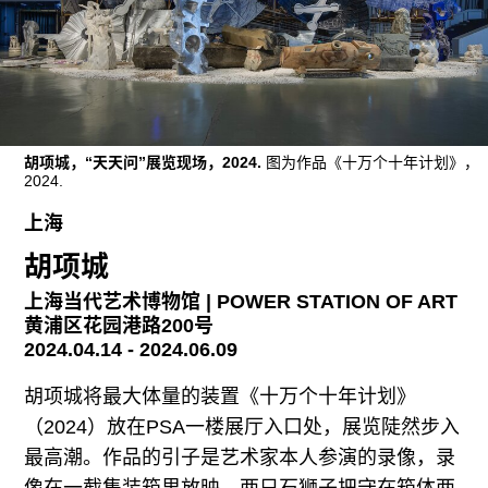
广告
订阅
往期内容
胡项城，“天天问”展览现场，2024.
图为作品《十万个十年计划》，
2024.
联系我们
上海
关注我们
胡项城
上海当代艺术博物馆 | POWER STATION OF ART
黄浦区花园港路200号
2024.04.14 - 2024.06.09
胡项城将最大体量的装置《十万个十年计划》
（2024）放在PSA一楼展厅入口处，展览陡然步入
最高潮。作品的引子是艺术家本人参演的录像，录
像在一截集装箱里放映，两只石狮子把守在箱体两