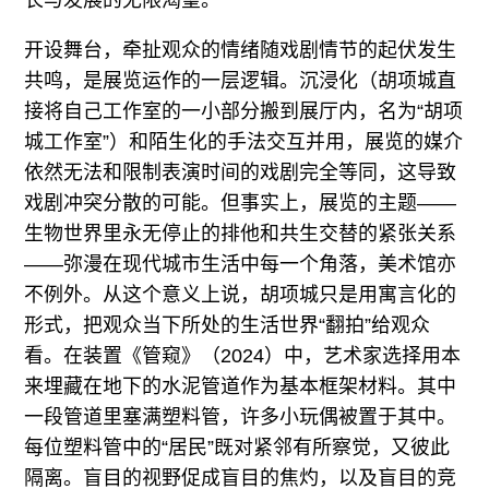
开设舞台，牵扯观众的情绪随戏剧情节的起伏发生
共鸣，是展览运作的一层逻辑。沉浸化（胡项城直
接将自己工作室的一小部分搬到展厅内，名为“胡项
城工作室”）和陌生化的手法交互并用，展览的媒介
依然无法和限制表演时间的戏剧完全等同，这导致
戏剧冲突分散的可能。但事实上，展览的主题——
生物世界里永无停止的排他和共生交替的紧张关系
——弥漫在现代城市生活中每一个角落，美术馆亦
不例外。从这个意义上说，胡项城只是用寓言化的
形式，把观众当下所处的生活世界“翻拍”给观众
看。在装置《管窥》（2024）中，艺术家选择用本
来埋藏在地下的水泥管道作为基本框架材料。其中
一段管道里塞满塑料管，许多小玩偶被置于其中。
每位塑料管中的“居民”既对紧邻有所察觉，又彼此
隔离。盲目的视野促成盲目的焦灼，以及盲目的竞