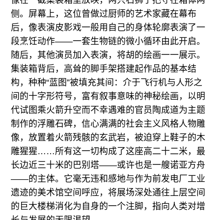
侧。屏幕上，这位曾做过厨师的艺术家藏在幕布
后，像表演皮影戏一般用自己的身体轮廓表演了一
段烹饪动作——一套生物链的微小循环由此开启。
随后，其他演员加入表演，将胡的绘画一一展示。
集装箱背后，高耸的脚手架搭建起作品的基本结
构，种种“蓝图”被填充其间：介于飞行机与人形之
间的十字形符号，富有叙事意味的神秘绘画，以明
代试图乘火箭升空而不幸遇难的官员陶成道为主题
制作的浮雕石碑，信心满满的社会主义风格人物雕
像，放置着火箭残骸的玄武岩，被迫穿上鞋子的木
雕猩猩……所有这一切构成了这座高二十二米，最
长边近三十米的巴别塔——或许也是一艘诺亚方舟
——的主体。它毫无违和感地与作为前发电厂工业
遗迹的美术馆空间呼应，将展场深处通往上层空间
的巨大楼梯消化为自身的一个注脚，指向人类对增
长与发展的无限渴望。