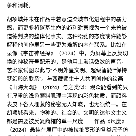
争和消耗。
胡项城并未在作品中着意渲染城市化进程中的暴力
感，而更多将碳基生命的趋利避害视为一个未曾被
道德判决的整体化事实。这种松弛的态度或许能够
解释他创作里另一些更为难解的内在联系。比如在
录像《宇宙神经探》（2024）中，为屏幕上反复切
换的神秘符号配乐的，是他用上海话数数的声音。
艺术家试图以此与“不明外星文明、超级智能”“保持
梦幻般的联系”。与西藏师生十人共同创作的绘画
《山海大观》（2024）与之类似：观众能看到的只
有厚重的浅色颜料肌理中浮现的彩色物质，而颜料
表皮下各人埋藏的秘密无人知晓，也无须统一。在
胡项城看来，物种的、社会的、文明的达尔文主义
都是需要被反复商榷的单一尺度——作品《尺度》
（2024）悬挂在展厅中的被拉扯变形的各类尺子仿