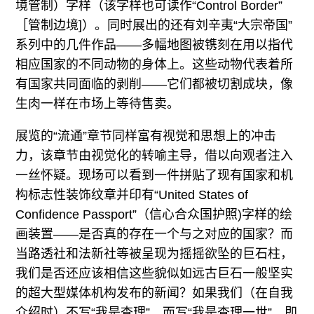
境管制）字样（该字样也可读作“Control Border”
［管制边境]）。同时展出的还有刘辛夷“大宗帝国”
系列中的几件作品——多幅地图被镌刻在用以指代
相应国家的不同动物的身体上。这些动物代表着所
有国家共同面临的剥削——它们都被切割成块，像
生肉一样在市场上等待售卖。
展览的“流通”章节同样富有视觉和思想上的冲击
力，该章节由视觉化的转喻主导，借以向观者注入
一丝怀疑。现场可以看到一件拼贴了现有国家和机
构标志性装饰纹章并印有“United States of
Confidence Passport”（信心合众国护照)字样的绘
画装置——是否真的存在一个与之对应的国家？而
当路透社和法新社等被呈现为摇摇欲坠的巨石柱，
我们是否还应该相信这些貌似如远古巨石一般坚实
的超大型媒体机构发布的新闻？如果我们（在自我
介绍时）不写“我是查理”，而写“我是查理一世”，即