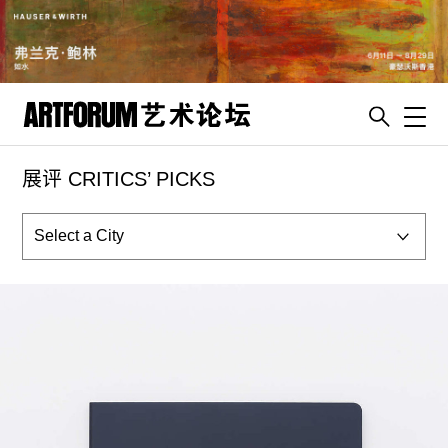
Toggl
展评 CRITICS’ PICKS
artguide
新闻
展评
杂志
专栏
视频
ENGLISH
ART & EDUCATION