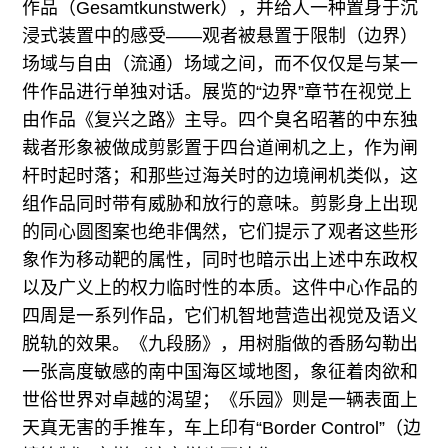
作品（Gesamtkunstwerk），并给人一种置身于沉
浸式装置中的感受——观者被悬置于限制（边界）
场域与自由（流通）场域之间，而不仅仅是与某一
件作品进行单独对话。展览的“边界”章节在视觉上
由作品《复兴之路》主导。四个臭名昭著的中东独
裁者形象被做成剪影置于四台道闸机之上，作为闸
杆时起时落；和那些过海关时的边境闸机类似，这
组作品同时带有威胁和放行的意味。剪影身上出现
的同心圆图案也绝非偶然，它们提示了观者这些形
象作为移动靶的属性，同时也暗示出上述中东政权
以及广义上的权力临时性的本质。这件中心作品的
四周是一系列作品，它们机智地营造出视觉及语义
脱轨的效果。《九段肠》，用树脂做的香肠勾勒出
一张高度敏感的南中国海区域地图，象征着肉欲和
世俗世界对卓越的渴望；《乐园》则是一辆表面上
天真无害的手推车，车上印有“Border Control”（边