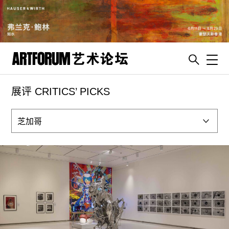
Toggl
展评 CRITICS’ PICKS
artguide
新闻
展评
杂志
专栏
视频
ENGLISH
ART & EDUCATION