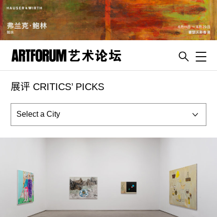
Toggl
展评 CRITICS’ PICKS
artguide
新闻
展评
杂志
专栏
视频
ENGLISH
ART & EDUCATION