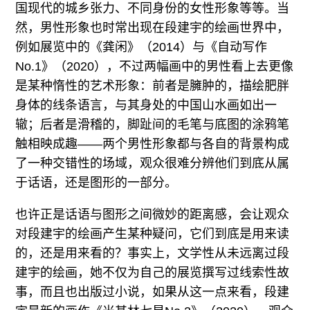
国现代的城乡张力、不同身份的女性形象等等。当
然，男性形象也时常出现在段建宇的绘画世界中，
例如展览中的《龚闲》（2014）与《自动写作
No.1》（2020），不过两幅画中的男性看上去更像
是某种惰性的艺术形象：前者是臃肿的，描绘肥胖
身体的线条语言，与其身处的中国山水画如出一
辙；后者是滑稽的，脚趾间的毛笔与底图的涂鸦笔
触相映成趣——两个男性形象都与各自的背景构成
了一种交错性的场域，观众很难分辨他们到底从属
于话语，还是图形的一部分。
也许正是话语与图形之间微妙的距离感，会让观众
对段建宇的绘画产生某种疑问，它们到底是用来读
的，还是用来看的？事实上，文学性从未远离过段
建宇的绘画，她不仅为自己的展览撰写过线索性故
事，而且也出版过小说，如果从这一点来看，段建