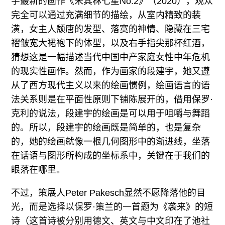
宇最新的画作《米其林七星No.2》（2020），观众
完全可以通过充满细节的描绘，从室内精致的装
潢，女主人颓唐的发型、落寞的神情、隐藏在三宅
褶皱宽大裙袍下的体型，以及右手指尖那杯红酒，
猜想这是一幅描述当代中国中产家庭女性中年危机
的现实性画作。然而，作为画家的段建宇，她又遵
从了西方现代主义以来的绘画惯例，绘画语言的语
法关系则是在平面性原则下铺陈展开的，借用保罗·
克利的说法，段建宇的绘画是可以用于咀嚼与舞蹈
的。所以，段建宇的绘画既是简单的，也是复杂
的，她的绘画就像一根几何图形中的渐进线，坐落
在话语与图形所构成的坐标系中，关键在于我们的
眼落在哪里。
不过，策展人Peter Pakesch显然不愿降落他的目
光，而是选择以保罗·策兰的一首题为《袭来》的短
诗（这首诗被分别用德文、英文与中文印在了池社