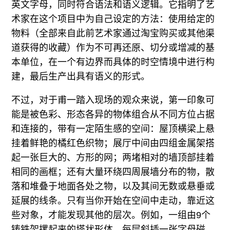
英文字母，同时符合语法和语义逻辑。它指明了艺
术家在这个项目中为自己设定的方法：使用给定的
物料（全部来自此前艺术家通过淘宝购买或其他渠
道获得的收藏）作为不可再还原、切分或增减的基
本单位，在一个有边界而具体的时空情境中进行构
建，最后生产出具有语义的形式。
不过，对于甫一踏入现场的观众来说，第一印象可
能是被色彩、形态各异的物体组合从不同方位占据
和连接的，带有一定陌生感的空间：屋顶横梁上悬
挂着鲜艳的橘红色织物；展厅中间由四组金属架搭
起一张巨大的、方形的网；两堵相对的墙顶部挂着
相同的画框；还有大量环绕四周展墙分布的物，散
落和堆叠于地面各处之物，以及其间无数或悬垂或
延展的线条。只有当你开始在空间中走动，靠近这
些对象，才能发现其他的层次。例如，一组由9个
铸铁架摞起来的塔状形体，每层斜插一张字母磁