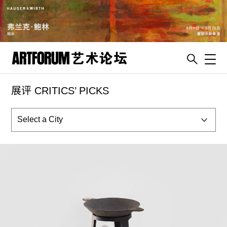
Toggl
展评 CRITICS’ PICKS
artguide
新闻
展评
杂志
专栏
视频
ENGLISH
ART & EDUCATION