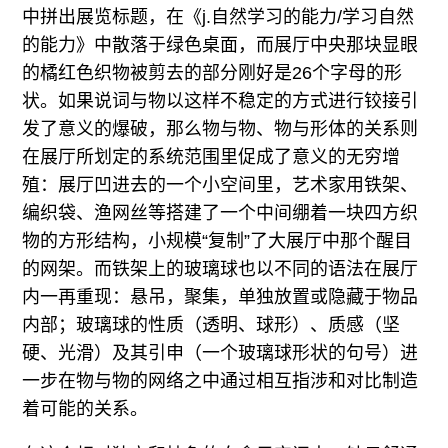
中拼出展览标题，在《j.自然学习的能力/学习自然
的能力》中散落于绿色桌面，而展厅中央那块显眼
的橘红色织物被剪去的部分刚好是26个字母的形
状。如果说词与物以这样不稳定的方式进行铰接引
发了意义的爆破，那么物与物、物与形体的关系则
在展厅所划定的系统范围里促成了意义的无穷增
殖：展厅凹进去的一个小空间里，艺术家用铁架、
编织袋、渔网丝等搭建了一个中间绷着一块四方织
物的方形结构，小规模“复制”了大展厅中那个醒目
的网架。而铁架上的玻璃球也以不同的语法在展厅
内一再重现：悬吊，聚集，单独放置或隐藏于物品
内部；玻璃球的性质（透明、球形）、质感（坚
硬、光滑）及其引申（一个玻璃球形状的句号）进
一步在物与物的网络之中通过相互指涉和对比制造
着可能的关系。