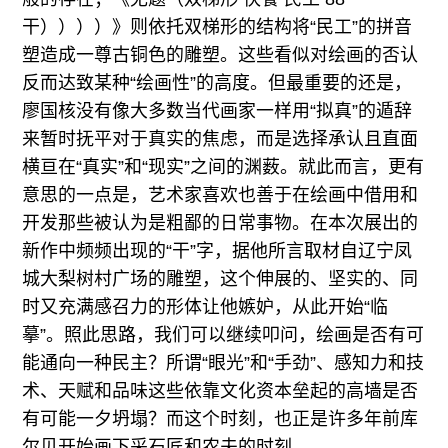
干））））》则依托双梯形的结构将“民工”的拼音
塑造成一尊古铜色的雕塑。这些看似对绘画的否认
反而达致某种“绘画性”的高度。但最重要的还是，
廖国核没有像大多数当代画家一样用“拟真”的遁辞
来暂时抚平对于真实的焦虑，而是选择承认且直面
横亘在“真实”和“现实”之间的渊薮。就此而言，更有
意思的一点是，艺术家喜欢也善于在绘画中借用和
开发那些被认为是粗鄙的日常事物。在本次展出的
新作中频频出现的“干”字，据他所言取材自辽宁凤
城大梨树村广场的雕塑，这个伸展的、坚实的、同
时又充满感召力的形体让他嫉妒，从此开始“临
摹”。照此思路，我们可以继续叩问，绘画是否有可
能通向一种民主？所谓“眼光”和“手劲”、感知力和技
术、天赋和品味这些依靠文化资本垒起的高墙是否
有可能一夕坍塌？而这个时刻，也正是许多年前库
尔贝开始画下采石匠和农夫的时刻。