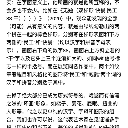
实：在字面意义上，他所画的就是他所宣称的，不
会多也不会少。比如在《无题（双梯形 快餐 ⺠工
88 干））））》（2020）中，观众能发现的全部
（可能）具有意义的内容，就是由绿线勾勒出的两
个拼在一起的棕色梯形，分别写在梯形表面和下方
两侧的“民工”和“快餐”（均以汉字和拼音字母表
示），画面右下角的数字88，画面右上方斜立着的
“干”字以及它头上三个逐渐扩大的、如同wifi信号标
志一样的半括号。而在展览同名作品中，两个如纹
章般醒目和风格化的图形将“民工”和“威武”两个词的
汉字和拼音分别括于其中。
去掉了绝大部分已成为廖式符号的、戏谑而有信笔
之嫌的“坏画”形象，如橘子、菊花、屁眼、扭曲的
人形等，代之以更单纯的汉字、字母和图形的组
合，我们也许可以说，这代表艺术家在见证诸多手
段（历史的和当下的，摹仿的或拼贴的）的失效和