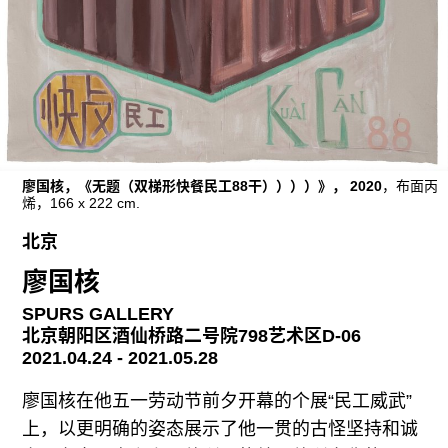
广告
订阅
往期内容
廖国核，《无题（双梯形快餐民工88干））））》， 2020
，布面丙
联系我们
烯，166 x 222 cm.
关注我们
北京
廖国核
SPURS GALLERY
北京朝阳区酒仙桥路二号院798艺术区D-06
2021.04.24 - 2021.05.28
廖国核在他五一劳动节前夕开幕的个展“民工威武”
上，以更明确的姿态展示了他一贯的古怪坚持和诚