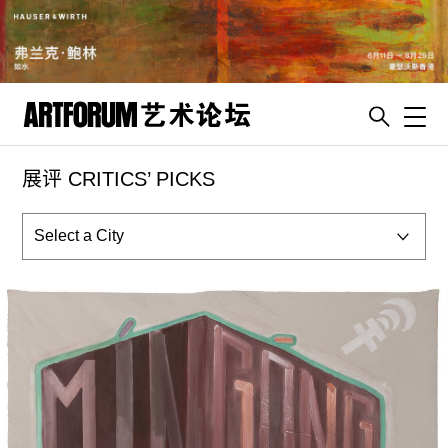
Toggl
展评 CRITICS’ PICKS
artguide
新闻
展评
杂志
专栏
视频
ENGLISH
ART & EDUCATION