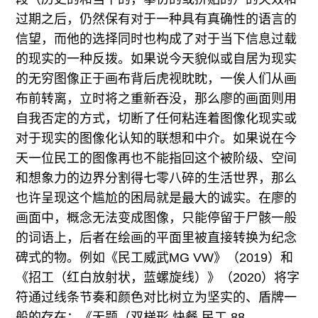
过期之后，仍然保有对于一种具有真确性的语言的
信望，而他的选择同时也构成了对于当下信息过载
的现实的一种反拨。如果说今天貌似或自居为现实
的无穷图像正于画布背后虎视眈眈，一俟人们从画
布前转离，立时将之重新吞没，那么廖的画面则用
自我否定的方式，切断了任何粘连着图像化现实或
对于现实的图像化认知的联想和中介。如果说在今
天一位民工的图像再也不能指回这个被阶级、空间
和想象力的边界分割得七零八碎的生活世界，那么
也许呈现这个尴尬的困局就是最大的诚实。在廖的
画面中，概念无法变成图像，只能停留于尸骸一般
的词语上，后者在绘画的平面里被直接转换为纪念
碑式的物。例如《民工威武MG VW》（2019）和
《招工（红白放射状，蓝螺旋线）》（2020）将字
符通过线条节奏和颜色对比树立为坚实的、盾牌一
般的存在；《无题（双梯形 快餐 ⺠工 88