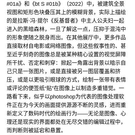
#01a》和《bt S #01b》（2022）中，被建筑全景
视图和矩形色块叠压其上的模糊背景，实际上描绘
的是拉斯·冯·提尔《反基督者》中主人公夫妇一起
进入的黑暗森林，一旦了解这一点，压抑于混沌中
的形象便随之脱身而出。在其他展厅中，更多作品
直接取材自电影或网络图像，但这些叙事性的、甚
至近乎刻奇的图像总是被某种精心设置的视觉屏障
所干扰、否定和刺穿：掀起一角露出背景以暗示自
己只是一张图片，或是直接被另一图层覆盖和挤
压，或是以更吸引眼球的方式，绘制一张带有表情
或评论的便签纸“贴”在图像上以制造多重错觉。一
路看下来，似乎以photoshop为代表的图像处理软
件正在为今天的画面提供源源不断的灵感，进而重
新定义了数码时代的绘画行为——无论是图像、心
理还是现实的界面都处在无尽交错的编辑过程中，
而判断则被延宕和悬置。