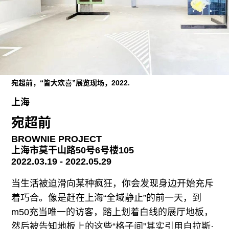
广告
订阅
往期内容
宛超前，“皆大欢喜”展览现场，2022.
联系我们
上海
关注我们
宛超前
BROWNIE PROJECT
上海市莫干山路50号6号楼105
2022.03.19 - 2022.05.29
当生活被迫滑向某种疯狂，你会发现身边开始充斥
着巧合。像是赶在上海“全域静止”的前一天，到
m50充当唯一的访客，踏上划着白线的展厅地板，
然后被告知地板上的这些“格子间”其实引用自拉斯·