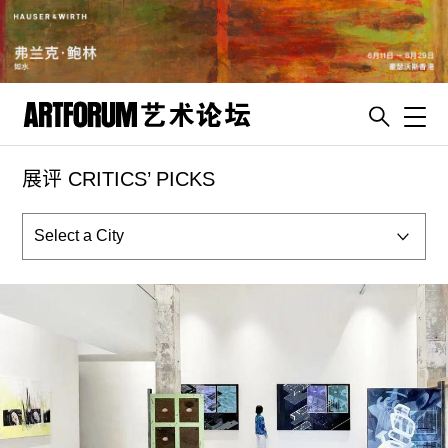
Toggl
展评 CRITICS’ PICKS
artguide
新闻
展评
杂志
专栏
视频
ENGLISH
ART & EDUCATION