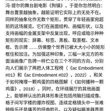
冯·提尔的舞台剧电影《狗镇》，于是你忽然明白：
舞台置景越抽象，越能证明它实际上的无处不在。
同样的抽象化作无数个矩形，贯穿了年轻画家宛超
前的这场展览。它们在画面结构、画幅形状，以及
支持画幅的金属支架中反复出现，呼应或暗示种种
矩形的现实：屏幕、标签、黑板、取景框、文本
框、告示牌 ……仿佛整个世界已被大大小小的矩形
框住和加注。为加强这种印象，三幅一米见方的布
面油画像广告牌一样伫立在三个不同的方向，分别
向人们展示了两把人体工程椅（《ac Embodiment
#01》和《ac Embodiment #02》，2022），和关
于如何掩埋一颗鸡蛋的四格图解（《如何播种一颗
鸡蛋》，2018）。同时，在环绕展厅的其他画面
上，能够辨认出的具体形象还包括颅脑扫描成像、
格子间写字楼的爆炸视图、连续定格镜头中一张难
辨极乐还是痛苦的扭曲脸孔、以及疑似瞄准器界面