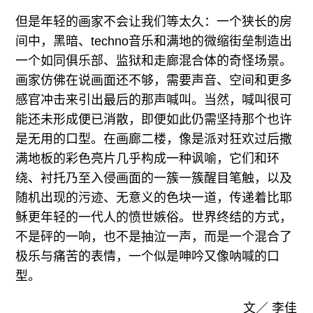
但是年轻的画家不会让我们等太久：一个狭长的房
间中，黑暗、techno音乐和满地的微缩街垒制造出
一个如同俱乐部、监狱和走廊混合体的奇怪场景。
画家仿佛在说画面还不够，需要声音、空间和更多
感官冲击来引出最后的那声喊叫。当然，喊叫很可
能还未形成便已消散，即便如此仍需坚持那个也许
是无用的口型。在画廊二楼，像是派对狂欢过后撒
满地板的彩色亮片几乎构成一种讽喻，它们和环
绕、衬托乃至入侵画面的一簇一簇醒目笔触，以及
随机出现的污迹、无意义的色块一道，传递着比耶
稣更年轻的一代人的愤世嫉俗。世界终结的方式，
不是砰的一响，也不是抽泣一声，而是一个混合了
极乐与痛苦的表情，一个似是呻吟又像呐喊的口
型。
文／
李佳