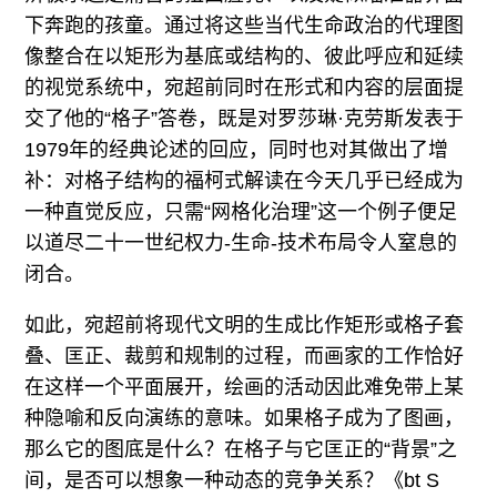
下奔跑的孩童。通过将这些当代生命政治的代理图
像整合在以矩形为基底或结构的、彼此呼应和延续
的视觉系统中，宛超前同时在形式和内容的层面提
交了他的“格子”答卷，既是对罗莎琳·克劳斯发表于
1979年的经典论述的回应，同时也对其做出了增
补：对格子结构的福柯式解读在今天几乎已经成为
一种直觉反应，只需“网格化治理”这一个例子便足
以道尽二十一世纪权力-生命-技术布局令人窒息的
闭合。
如此，宛超前将现代文明的生成比作矩形或格子套
叠、匡正、裁剪和规制的过程，而画家的工作恰好
在这样一个平面展开，绘画的活动因此难免带上某
种隐喻和反向演练的意味。如果格子成为了图画，
那么它的图底是什么？在格子与它匡正的“背景”之
间，是否可以想象一种动态的竞争关系？《bt S