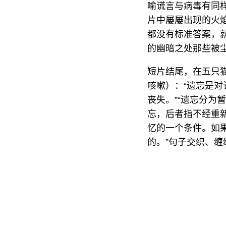
喻谎言与病毒有同
片中屡屡出现的火
都没有标准答案，
的幽暗之处那些被
短片结尾，在五只
咳嗽）：“遗忘是
丧失。”“遗忘分
忘，后者指不经重
忆的一个条件。如
的。”句子交织、缠