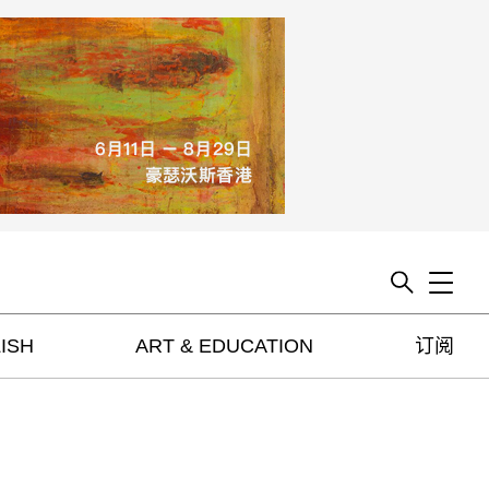
Toggle
ISH
ART & EDUCATION
订阅
artguide
新闻
展评
杂志