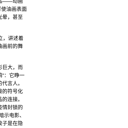
品——动画
可使油画表面
光晕，甚至
立，讲述着
油画前的舞
形巨大，而
鸮”：它睁一
的代言人。
接的符号化
品的连接。
疫情封锁的
在暗示电影、
蚊子是在隐