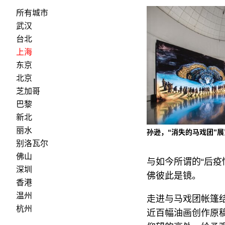
所有城市
武汉
台北
上海
东京
北京
芝加哥
巴黎
新北
丽水
孙逊，“消失的马戏团”展览
别洛瓦尔
佛山
与如今所谓的“后
深圳
佛彼此是镜。
香港
温州
走进与马戏团帐篷
杭州
近百幅油画创作原