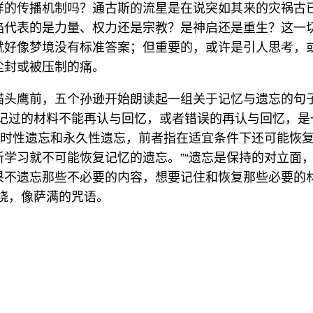
样的传播机制吗？通古斯的流星是在说突如其来的灾祸古
焰代表的是力量、权力还是宗教？是神启还是重生？这一
就好像梦境没有标准答案；但重要的，或许是引人思考，
尘封或被压制的痛。
猫头鹰前，五个孙逊开始朗读起一组关于记忆与遗忘的句
对记过的材料不能再认与回忆，或者错误的再认与回忆，是
为暂时性遗忘和永久性遗忘，前者指在适宜条件下还可能恢
新学习就不可能恢复记忆的遗忘。”“遗忘是保持的对立面
果不遗忘那些不必要的内容，想要记住和恢复那些必要的
绕，像萨满的咒语。