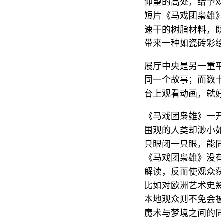
仰望的高处，给予
短片《马戏团枭雄》
速干的树脂材料，
带来一种如瓷砖彩
展厅中央是另一重
同一个故事；而数
台上观看动画，就
《马戏团枭雄》一
围观的人类却渺小如
只眼闭一只眼，能
《马戏团枭雄》没
解读，反而使观众
比如对欧洲艺术史
本地观众则不免会被
魔术与梦境之间的