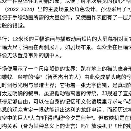
观众一种整体性的初始印象，以便了解本次展览的核心作
（2022-2024）里的主要场景及角色设计。孙逊采用了
既便于手绘动画所需的大量创作，又使画作表面有了一层
绘般的错觉。
平行：12米长的巨幅油画与播放动画短片的大屏幕相对而
十幅大尺寸油画在两侧展开，如剧场布景。观众坐在巨幅
好像无法置身事外的剧中人。
开场便展示了一个尺度颠倒的世界：趴在地上的猫头鹰身
蝼蚁。枭雄的“枭”（智勇杰出的人）由此变成猫头鹰的“
同时洞悉光明与黑暗世界；它衔着一张无字信笺，是真理
有太过明确的叙事，虽遵循动物寓言的传统，却规避了直
获得足够自由，可以在自身的记忆和文化语境里寻求与作
熟悉的观众肯定一眼就能识出达利的龙虾电话，而经历过
空中的巨人“大白”吓得唱起“今夕是何年”。但放映机是
同构关系（皆为某种意义上的谎言）吗？放映机里飞出的