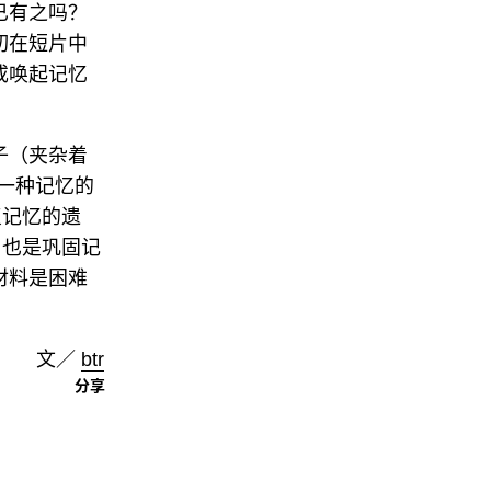
已有之吗？
切在短片中
或唤起记忆
子（夹杂着
一种记忆的
复记忆的遗
，也是巩固记
材料是困难
文／
btr
分享