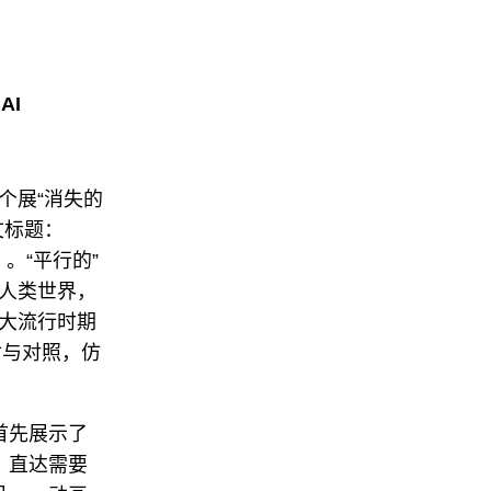
专栏
视频
ENGLISH
AI
ART & EDUCATION
广告
订阅
个展“消失的
文标题：
往期内容
团）。“平行的”
人类世界，
联系我们
大流行时期
关注我们
射与对照，仿
首先展示了
，直达需要