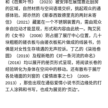
和《芭蕉叶书》 （2023）被安排在展馆靠近厨房
的区域，自然材质与空间语境交织，挑起观众的通
感体验。郑亦然的《斯泰西致德里克的两封未寄
信》（2021）藏匿在一个不锈钢装置内，需由观众
亲自拉动才能显现，形式和内容由此统一。陶艾民
的《女书》（2008）则占据了展厅中心位置，几十
块粗粝的搓衣板与由搓衣板拓片做成的线装书，仿
佛是对女性生存境遇的无声控诉。丁乙的《柒拾叁
圆》（2019）及程新皓的《对一条河流的命名》
（2016）均以展开的册页形式呈现，将阅读长卷的
经验转化为身体在空间中的移动。还有散布于展厅
各处墙面的刘窗的《爱情故事之七》（2005-
2013），那些出现在通俗爱情小说书页边缘处的打
工人涂鸦和书写，也成为展览的“页边”。