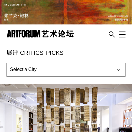
Toggl
展评 CRITICS’ PICKS
artguide
新闻
展评
杂志
专栏
视频
ENGLISH
ART & EDUCATION