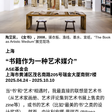
广告
订阅
往期内容
陶艾民，《女书》，2008
，搓衣板、渔线、墨水、宣纸，“The Book
as Artistic Medium”展览现场.
联系我们
上海
关注我们
“书籍作为一种艺术媒介”
ASE基金会
上海市黄浦区茂名南路205号瑞金大厦南侧7楼
2025.04.24 - 2025.10.10
当“书”和“艺术”相遇时，我最直接的联想是艺术书
（从艺术家画册、艺术评论集到艺术书展上售卖的
zine等），或书的艺术（比如“最美的书”之类的设
计奖项）。然而，由比利安娜·思瑞克 (Biljana