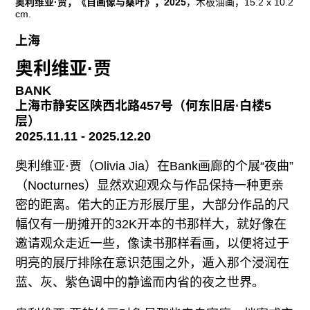
奥利维亚·贾，《自画像与桑叶》，2025
，木板油画，15.2 x 10.2
cm.
上海
奥利维亚·贾
BANK
上海市静安区陕西北路457号（何东旧居·白楼5
层）
2025.11.11 - 2025.12.20
奥利维亚·贾（Olivia Jia）在Bank画廊的个展“夜曲”
（Nocturnes）显然欢迎观众与作品保持一种更亲
密的距离。偌大的正方形展厅里，大部分作品的尺
幅仅有一册摊开的32K开本的书那样大，就好像在
邀请观众走近一些，像读书那样看画，以便将过于
明亮的展厅排除在意识范围之外，遁入那个浸润在
蓝、灰、紫色调中的静谧而内省的夜之世界。