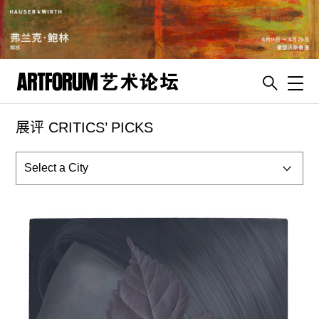
Toggl
展评 CRITICS’ PICKS
artguide
新闻
展评
杂志
专栏
视频
ENGLISH
ART & EDUCATION