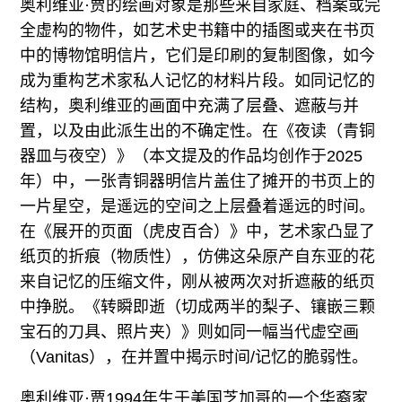
奥利维亚·贾的绘画对象是那些来自家庭、档案或完
全虚构的物件，如艺术史书籍中的插图或夹在书页
中的博物馆明信片，它们是印刷的复制图像，如今
成为重构艺术家私人记忆的材料片段。如同记忆的
结构，奥利维亚的画面中充满了层叠、遮蔽与并
置，以及由此派生出的不确定性。在《夜读（青铜
器皿与夜空）》（本文提及的作品均创作于2025
年）中，一张青铜器明信片盖住了摊开的书页上的
一片星空，是遥远的空间之上层叠着遥远的时间。
在《展开的页面（虎皮百合）》中，艺术家凸显了
纸页的折痕（物质性），仿佛这朵原产自东亚的花
来自记忆的压缩文件，刚从被两次对折遮蔽的纸页
中挣脱。《转瞬即逝（切成两半的梨子、镶嵌三颗
宝石的刀具、照片夹）》则如同一幅当代虚空画
（Vanitas），在并置中揭示时间/记忆的脆弱性。
奥利维亚·贾1994年生于美国芝加哥的一个华裔家