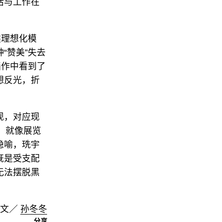
活与工作在
类理想化模
“赞美”失去
画作中看到了
想反光，折
现，对应现
义，就像展览
隐喻，珗宇
既是受支配
无法摆脱黑
文／
孙冬冬
分享