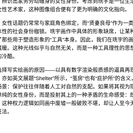
，辨识出家务劳动缠身的女性身份。考虑到珗宇是一位生
女性艺术家，这种图像组合便有了更为明确的文化指向。
，女性话题仍常常与家庭角色绑定，而“贤妻良母”作为一
体性的社会身份枷锁。珗宇画作中具体的形象缺席，让某种
了那些用于塑造形象的“工具”本身。因此，我们在珗宇的
温暖。这种光线似乎与自然无关，而是一种工具理性的思
的冷酷。
选择写实绘画的原因——以具有数字渲染般质感的逼真再
如英文展题“Shelter”所示，“茧房”也有“庇护所”的含
场景：保护往往伴随着人工对自然的支配。如果将其视为
单纯的女性身份，而是投射其上的一种矛盾的生命感受：
，这种权力逻辑如同画中废墟一般破败不堪，却让人至今
证法。