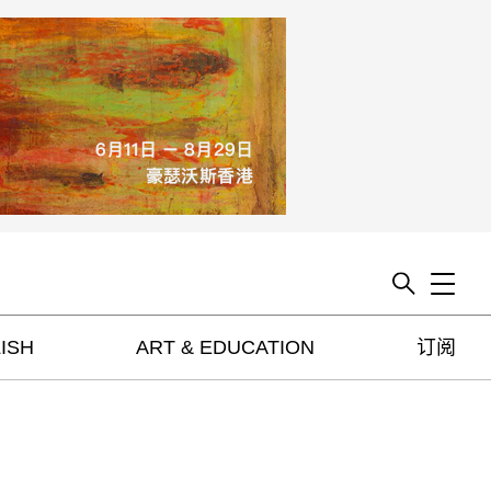
Toggle
ISH
ART & EDUCATION
订阅
artguide
新闻
展评
杂志