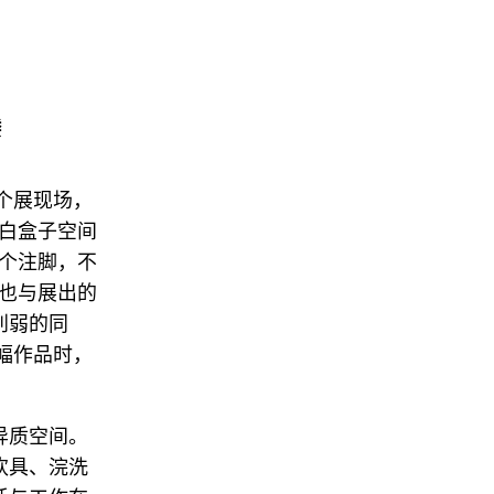
专栏
视频
ENGLISH
ART & EDUCATION
楼
广告
订阅
）个展现场，
白盒子空间
往期内容
个注脚，不
也与展出的
联系我们
削弱的同
关注我们
幅作品时，
异质空间。
炊具、浣洗