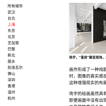
所有城市
武汉
台北
上海
东京
北京
芝加哥
巴黎
新北
珗宇，“茧房”展览现场，2
丽水
别洛瓦尔
画作形成了一种戏
佛山
时，图像的真实感反
深圳
这种增强现实的布
香港
温州
珗宇的绘画虽然具
杭州
即便画面中没有出