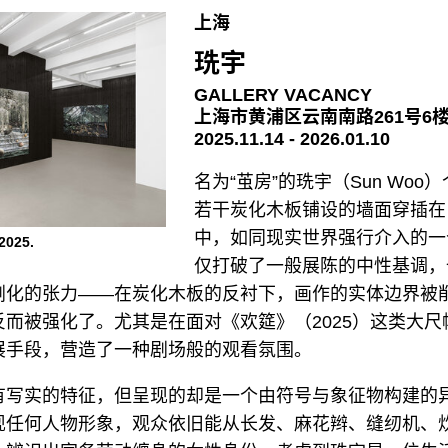
上海
珗宇
GALLERY VACANCY
上海市黄浦区云南南路261号6
2025.11.14 - 2026.01.10
名为“茧房”的珗宇（Sun Woo
若干炭化木板铺设的墙面穿插在
中，如同现实世界强行介入的一
025.
仅打破了一般展陈的中性基调，
剧化的张力——在炭化木板的反衬下，画作的实体边界被
而被强化了。尤其是在面对《欢筵》（2025）这类大尺
展手段，营造了一种剧场般的观看氛围。
有写实的特征，但呈现的却是一个由符号与象征物构建的
现任何人物形象，观众依旧能从长发、麻花辫、缝纫机、