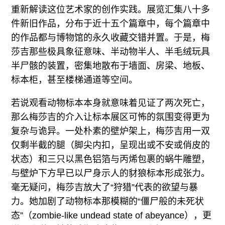
重新解读这位艺术家的创作实践。展览汇集八十多
件新旧作品，分布于近十五个篇章中，每个篇章中
的作品都与博物馆的永久收藏交错并置。于是，梅
莎吉那些极具象征意味、半动物半人、半毛绒玩具
半尸骸的装置，密集地散布于墙面、房梁、地板、
标本柜，甚至楼梯通道等空间。
若说观看动物标本本身就意味着见证了两次死亡，
那么梅莎吉的介入让标本展区可怖的氛围变得更为
复杂与诡异。一处朴素的壁炉架上，梅莎吉用一双
仅剩半截的腿（脚尖内扣，呈现出或不安或俏皮的
状态）和三只以黑色铝箔与丙烯包裹的蜗牛雕塑，
与壁炉下方早已以尸身示人的豺狼标本形成张力。
毫无疑问，梅莎吉放大了“狩猎”代表的欲望与暴
力。她加剧了动物标本那模糊的“僵尸般的未死状
态”（zombie-like undead state of abeyance），更