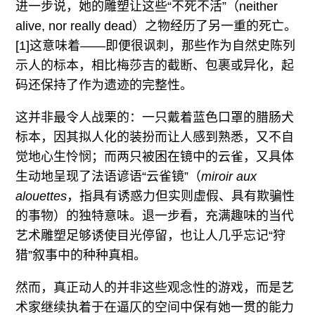
进一步说，她的雕塑让这些“不死不活”（neither
alive, nor really dead）之物经历了另一重的死亡。
[1]这意味着——即便很讽刺，那些作为自然史陈列
示人的标本，相比梅莎吉的截断、包裹或异化，起
码还保持了作为遗迹的完整性。
这并非最令人战栗的：一只戴着蓝色口罩的腊肠犬
标本，因其拟人化的装扮而让人感到熟悉，又不自
觉地心生怜悯；而两只被困在镜中的云雀，又具体
生动地呈现了法语谚语“云雀镜”（
miroir aux
alouettes
，指具有诱惑力但实则虚假、具有欺骗性
的事物）的独特意味。退一步看，充满趣味的当代
艺术雕塑足够诱使目光停留，也让人几乎忘记“狩
猎”叙事中的种种真相。
然而，真正动人的并非这些观念性的游戏，而是艺
术家继续执着于在逼仄的空间中保有她一贯的能力