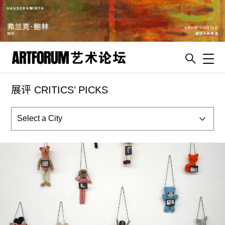
Toggl
展评 CRITICS’ PICKS
artguide
新闻
展评
杂志
专栏
视频
ENGLISH
ART & EDUCATION