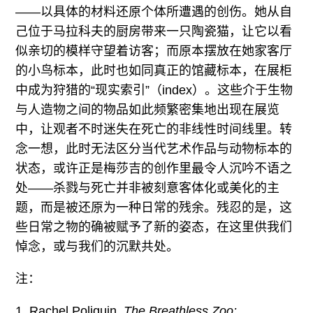
——以具体的材料还原个体所遭遇的创伤。她从自
己位于马拉科夫的厨房带来一只陶瓷猫，让它以看
似亲切的模样守望着访客；而原本摆放在她家客厅
的小鸟标本，此时也如同真正的馆藏标本，在展柜
中成为狩猎的“现实索引”（index）。这些介于生物
与人造物之间的物品如此频繁密集地出现在展览
中，让观者不时迷失在死亡的非线性时间线里。转
念一想，此时无法区分当代艺术作品与动物标本的
状态，或许正是梅莎吉的创作里最令人沉吟不语之
处——杀戮与死亡并非被刻意客体化或美化的主
题，而是被还原为一种日常的残余。残忍的是，这
些日常之物的确被赋予了新的姿态，在这里供我们
悼念，或与我们的沉默共处。
注：
1. Rachel Poliquin,
The Breathless Zoo: