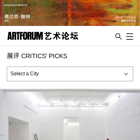
Toggl
展评 CRITICS’ PICKS
artguide
新闻
展评
杂志
专栏
视频
ENGLISH
ART & EDUCATION