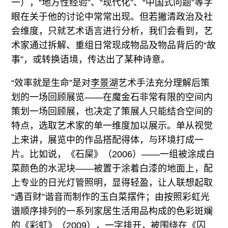
一），“地方性经验”、“现代化”、“中国式问题”等字
眼在关于他的讨论中常常出现。但若撇清政治及社
会维度，只就艺术语言进行分析，我们会看到，艺
术家通过拆解、重组日常现成物品及物品背后的“故
事”，或转换语境，传达出了某种诗意。
“效率就是生命”是对
李景湖
艺术手法充分理解后策
划的一场回顾展览——在魔金石非常有限的空间内
策划一场回顾展，也决定了策展人只能结合空间的
特点，选取艺术家的单一维度加以展示。单从视觉
上来讲，展览中的作品搭配得体，与环境打成一
片。比如说，《石屎》（2006）——一组被涂成白
菜颜色的水泥块——被置于涂着白漆的地面上，配
上专业的日光灯管照明，显得轻盈，让人联想起取
“遇百财”谐音而制作的玉白菜摆件；由按照彩虹光
谱顺序排列的一系列家居生活用品构成的色彩斑斓
的《彩虹》（2009），一字排开，被围绕在《囚