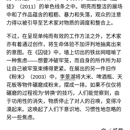
徒》（2011）的单色线条之中。明亮而整洁的展场
中和了作品蕴含的粗粝、暴力和失落，观众的注意
力得以被引导至艺术家对物质的调度和整合上。
不过，在呈现单纯而有效的工作方法之外，艺术家
亦有着通过创作，将生命体验不加评判地抽离出来
的意图。在《囚徒》中，墙上切出的铁丝网暗喻了
一种焦虑——想要冲破牢笼，而自身的所作所为却
让自己被牢笼束缚得更紧。在展出的另一件旧作
《粉末》（2003）中，
李景湖
将大米、啤酒瓶、天
花板等物件碾磨成粉末，摆成一排。如果不仅仅将
碾磨的过程视为“转换”的技巧，人们能觉察到，由
于功用性的消失，物质停止了对人的召唤，变得冷
漠起来。这唤起了人们下意识地、习惯性地忽略的
另一些焦虑。