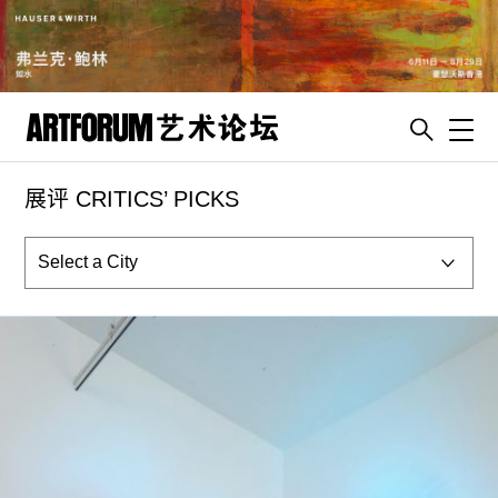
Toggl
展评 CRITICS’ PICKS
artguide
新闻
展评
杂志
专栏
视频
ENGLISH
ART & EDUCATION