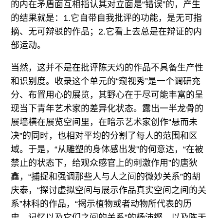
的内在矛盾面互相指认其对立面是“错误”的，产生
的结果就是：1.它自带自我批评的功能，是无可指
摘、无可辩驳的作品；2.它看上去总是在辩证的内
部运动。
当然，这并不是在批评陈天灼的作品不具备生产性
和识别度。收录这个单元的“窥视秀”是一个调研充
分、布置用心的展览，其野心在于尽可能丰富的呈
现当下青年艺术家的差异化状态。露出一半龙骨的
展墙横在展览空间里，在暗示艺术家创作“悬而未
决”的同时，也相对平均的分割了每人的范围和区
域。于是，“从雕塑的身体感出发”的何意达，“在被
禁止的状态下，给观众感官上的刺激作用”的唐狄
鑫，“捕捉和强调那些人与人之间的微妙关系”的胡
庆泰，“探讨虚拟空间与展示作品真实空间之间的关
系”林科的作品，“揭示植物或者动物所代表的历
史、记忆以及它们之间的关系”的杨沛铿，以及陈天