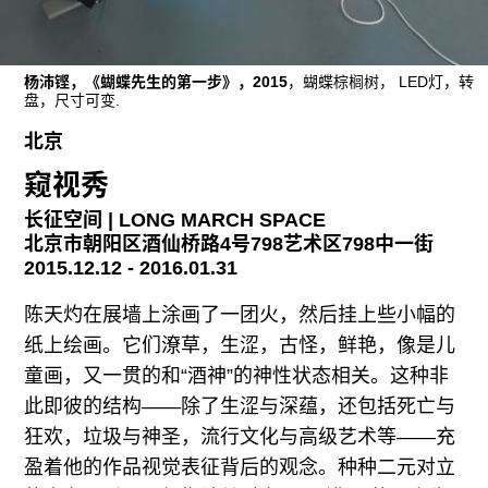
杨沛铿，《蝴蝶先生的第一步》，2015
，蝴蝶棕榈树， LED灯，转
盘，尺寸可变.
北京
窥视秀
长征空间 | LONG MARCH SPACE
北京市朝阳区酒仙桥路4号798艺术区798中一街
2015.12.12 - 2016.01.31
陈天灼在展墙上涂画了一团火，然后挂上些小幅的
纸上绘画。它们潦草，生涩，古怪，鲜艳，像是儿
童画，又一贯的和“酒神”的神性状态相关。这种非
此即彼的结构——除了生涩与深蕴，还包括死亡与
狂欢，垃圾与神圣，流行文化与高级艺术等——充
盈着他的作品视觉表征背后的观念。种种二元对立