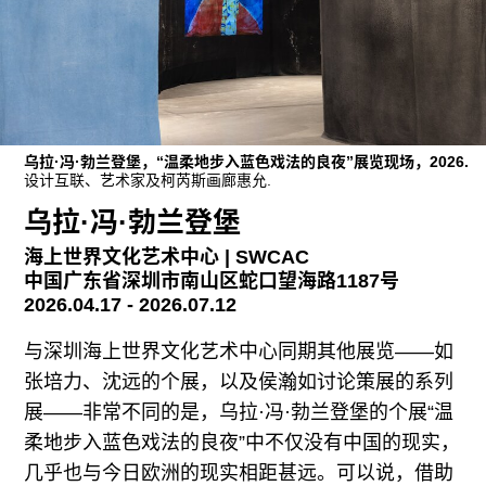
广告
订阅
往期内容
乌拉·冯·勃兰登堡，“温柔地步入蓝色戏法的良夜”展览现场，2026.
设计互联、艺术家及柯芮斯画廊惠允.
联系我们
乌拉·冯·勃兰登堡
关注我们
海上世界文化艺术中心 | SWCAC
中国广东省深圳市南山区蛇口望海路1187号
2026.04.17 - 2026.07.12
与深圳海上世界文化艺术中心同期其他展览——如
张培力、沈远的个展，以及侯瀚如讨论策展的系列
展——非常不同的是，乌拉·冯·勃兰登堡的个展“温
柔地步入蓝色戏法的良夜”中不仅没有中国的现实，
几乎也与今日欧洲的现实相距甚远。可以说，借助