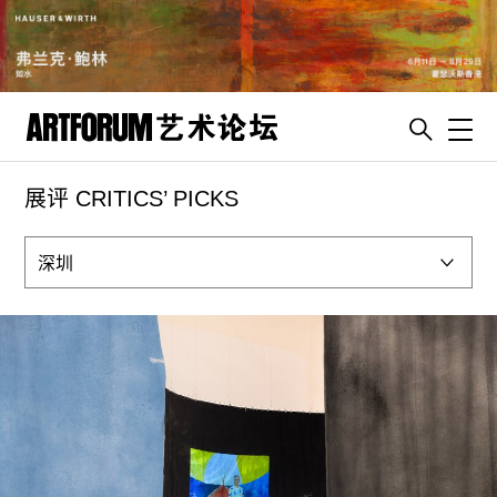
Toggl
展评 CRITICS’ PICKS
artguide
新闻
展评
杂志
专栏
视频
ENGLISH
ART & EDUCATION