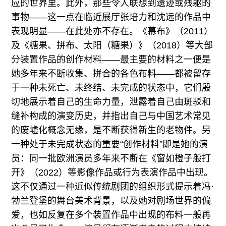
应的世界里。此外，那些令人联想到遗迹或残躯的
事物——这一点在临近展厅张培力和沈远的作品中
表现明显——在此处亦不存在。《幕布》（2011）
及《糖果、拼布、太阳（糖果）》（2018）等大部
分装置作品的创作材料——最主要的材料之一便是
她多年来不断收集、拼合的各色布料——都被留存
于一种未死亡、未终结、未完成的状态中，它们殷
切地展示着自己的生命力量，泄露着自己由斑驳和
缝补构成的演变历史，并指出自己与中国艺术常见
的废墟化概念无缘，是不断获得新生的老物件。另
一种处于未完成状态的重要“创作材料”即是她的演
员：同一批欧洲演员多年来不断在《窗如橙子般打
开》（2022）等影像作品或行为表演作品中出现。
这不仅通过一种近似传统剧团的组织形式提示着冯·
勃兰登堡的舞台美术背景，以及她对剧场世界的偏
爱，也如反复在多个装置作品中出现的布料一般再