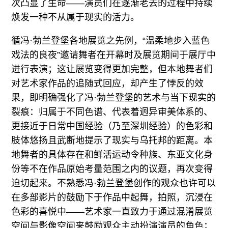
次凸显了生命——演员们在逐渐老去的过程中持续
焕发一种不从属于现实的活力。
循冯·勃兰登堡各地展览之先例，“温柔地步入蓝色
戏法的良夜”邀请舞者在开幕时及展览期间于展厅中
进行表演；这让展览变得更加完整，但本地舞者们
对艺术家作品的追随式回应，却产生了悖反的效
果，即明确强化了冯·勃兰登堡的艺术与当下现实的
裂痕：归属于不同色谱、代表着迥异审美体系的、
更接近于日常中国经验（乃至深圳经验）的色彩和
肢体悠扬且武断地提示了现实与乌托邦的距离。本
地舞者的具体存在和鲜活运动令种族、东亚文化身
份等不在作品原始考量范围之内的议题，再次变得
迫切起来。不熟悉冯·勃兰登堡创作的观众也许可以
在多部影片的鼓励下于作品中起舞，拍照，沉浸在
色彩的喜悦中——艺术家一直致力于通过混淆展览
空间与影像空间来鼓励观众主动扮演演员的角色；