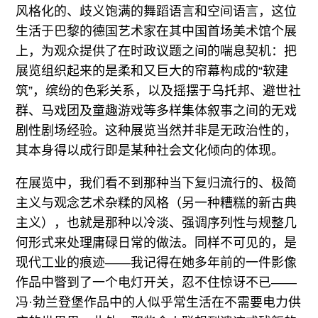
风格化的、歧义饱满的舞蹈语言和空间语言，这位
生活于巴黎的德国艺术家在其中国首场美术馆个展
上，为观众提供了在时政议题之间的喘息契机：把
展览组织起来的是柔和又巨大的帘幕构成的“软建
筑”，缤纷的色彩关系，以及摇摆于乌托邦、避世社
群、马戏团及童趣游戏等多样集体叙事之间的无戏
剧性剧场经验。这种展览当然并非是无政治性的，
其本身得以成行即是某种社会文化倾向的体现。
在展览中，我们看不到那种当下复归流行的、极简
主义与观念艺术杂糅的风格（另一种糟糕的新古典
主义），也就是那种以冷淡、强调序列性与规整几
何形式来处理庸碌日常的做法。同样不可见的，是
现代工业的痕迹——我记得在她多年前的一件影像
作品中瞥到了一个电灯开关，忍不住惊讶不已——
冯·勃兰登堡作品中的人似乎常生活在不需要电力供